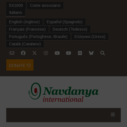
5X1000
Come associarsi
Italiano
English
(
Inglese
)
Español
(
Spagnolo
)
Français
(
Francese
)
Deutsch
(
Tedesco
)
Português
(
Portoghese, Brasile
)
Ελληνικα
(
Greco
)
Català
(
Catalano
)
DONATE