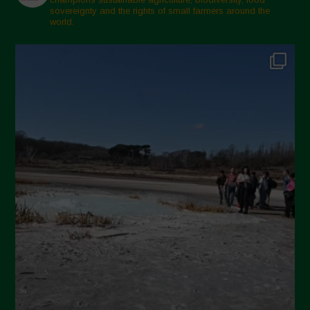
sovereignty and the rights of small farmers around the
Febbraio 2025
world.
Gennaio 2025
Dicembre 2024
Novembre 2024
Ottobre 2024
Settembre 2024
Luglio 2024
Maggio 2024
Aprile 2024
Marzo 2024
Febbraio 2024
Gennaio 2024