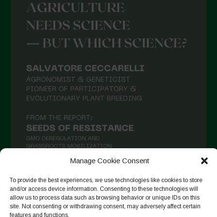
Settembre 2021
Agosto 2021
Luglio 2021
Giugno 2021
Maggio 2021
Aprile 2021
Marzo 2021
Febbraio 2021
Gennaio 2021
Dicembre 2020
Manage Cookie Consent
Novembre 2020
To provide the best experiences, we use technologies like cookies to store
and/or access device information. Consenting to these technologies will
Segui su Instagram
Ottobre 2020
allow us to process data such as browsing behavior or unique IDs on this
site. Not consenting or withdrawing consent, may adversely affect certain
Agosto 2020
features and functions.