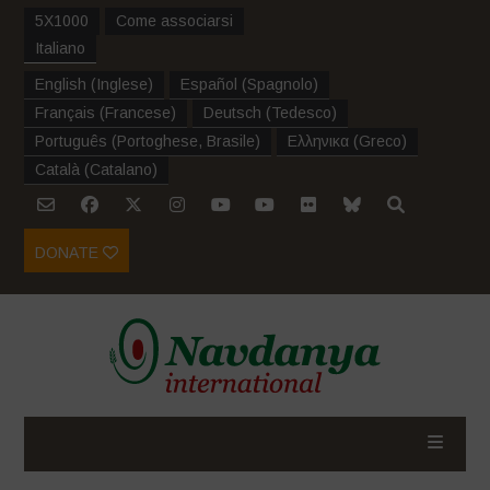
5X1000
Come associarsi
Italiano
English
(
Inglese
)
Español
(
Spagnolo
)
Français
(
Francese
)
Deutsch
(
Tedesco
)
Português
(
Portoghese, Brasile
)
Ελληνικα
(
Greco
)
Català
(
Catalano
)
DONATE