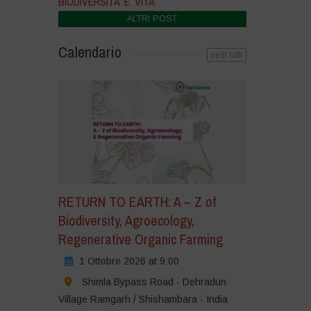
BIODIVERSITA’ E’ VITA
ALTRI POST
Calendario
vedi tutti
RETURN TO EARTH: A – Z of
Biodiversity, Agroecology,
Regenerative Organic Farming
1 Ottobre 2026 at 9:00
Shimla Bypass Road - Dehradun
Village Ramgarh / Shishambara - India