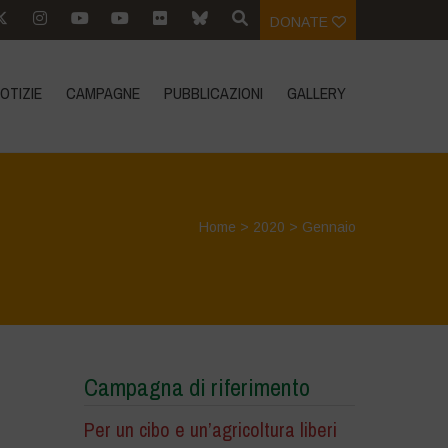
DONATE
OTIZIE
CAMPAGNE
PUBBLICAZIONI
GALLERY
Home
>
2020
>
Gennaio
Campagna di riferimento
Per un cibo e un’agricoltura liberi