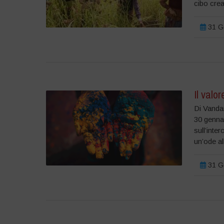
cibo crea
31 Ge
Il valor
Di Vandan
30 gennai
sull’inte
un’ode all
31 Ge