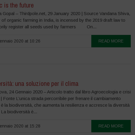
 is the future
 Gopal – Thirdpole.net, 29 January 2020 | Source Vandana Shiva,
 of organic farming in India, is incensed by the 2019 draft law to
rily register all seeds used by farmers On...
nnaio 2020 at 10:26
READ MORE
rsità: una soluzione per il clima
va, 24 Gennaio 2020 – Articolo tratto dal libro Agroecologia e crisi
 | Fonte L’unica strada percorribile per frenare il cambiamento
 è la biodiversità, che aumenta la resilienza e accresce la diversità
 La biodiversità è...
nnaio 2020 at 15:28
READ MORE