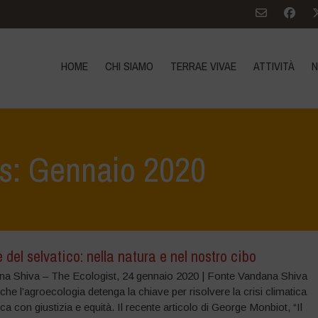
HOME
CHI SIAMO
TERRAE VIVAE
ATTIVITÀ
N
es: Gennaio 2020
re del selvatico: nella natura e nel nostro cibo
na Shiva – The Ecologist, 24 gennaio 2020 | Fonte Vandana Shiva
che l’agroecologia detenga la chiave per risolvere la crisi climatica
ca con giustizia e equità. Il recente articolo di George Monbiot, “Il