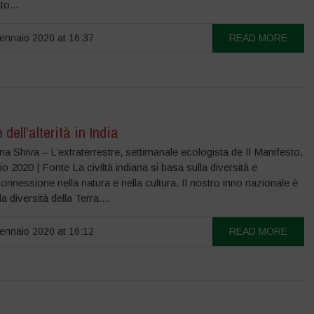
to...
nnaio 2020 at 16:37
READ MORE
e dell’alterità in India
a Shiva – L’extraterrestre, settimanale ecologista de Il Manifesto,
o 2020 | Fonte La civiltà indiana si basa sulla diversità e
rconnessione nella natura e nella cultura. Il nostro inno nazionale è
a diversità della Terra....
nnaio 2020 at 16:12
READ MORE