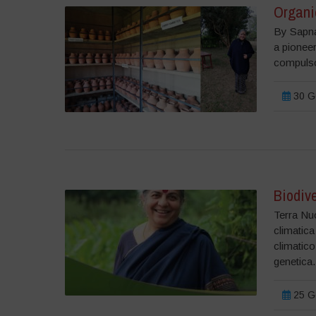
Organic
By Sapna
a pioneer
compulso
30 Ge
Biodive
Terra Nuo
climatica
climatico
genetica.
25 Ge