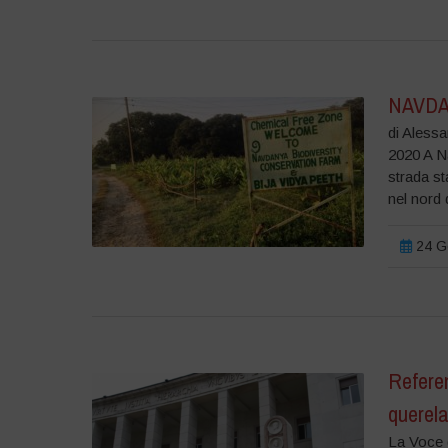
NAVDAN
di Aless
2020 A Na
strada st
nel nord d
24 Ge
Referen
querela
La Voce 