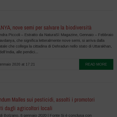
YA, nove semi per salvare la biodiversità
andra Piccoli – Estratto da NaturaSì Magazine, Gennaio – Febbraio
vdanya, che significa letteralmente nove semi, si arriva dalla
atale che collega la cittadina di Dehradun nello stato di Uttarakhan,
ell’India, alle pendici...
nnaio 2020 at 17:21
READ MORE
dum Malles sui pesticidi, assolti i promotori
ti dagli agricoltori locali
di Bolzano, 8 gennaio 2020 | Fonte Si è conclusa con