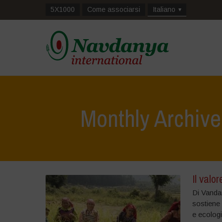
5X1000
Come associarsi
Italiano
Monthly Archiv
Il valo
Di Vanda
sostiene 
e ecologi