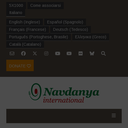
5X1000
Come associarsi
Italiano
English
(
Inglese
)
Español
(
Spagnolo
)
Français
(
Francese
)
Deutsch
(
Tedesco
)
Português
(
Portoghese, Brasile
)
Ελληνικα
(
Greco
)
Català
(
Catalano
)
DONATE