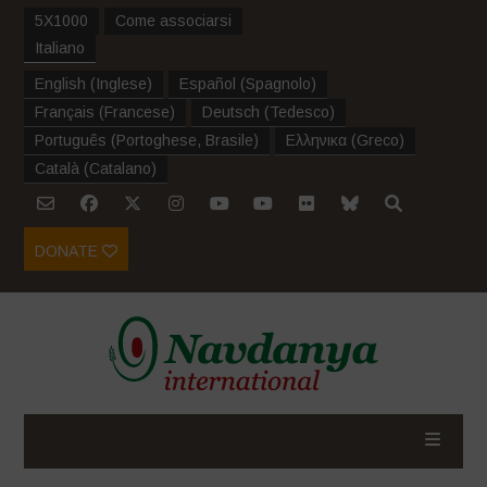
5X1000
Come associarsi
Italiano
English
(
Inglese
)
Español
(
Spagnolo
)
Français
(
Francese
)
Deutsch
(
Tedesco
)
Português
(
Portoghese, Brasile
)
Ελληνικα
(
Greco
)
Català
(
Catalano
)
DONATE