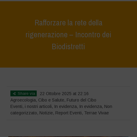
Rafforzare la rete della
rigenerazione – Incontro dei
Biodistretti
Home
>
Eventi
>
Rafforzare la rete della rigenerazione – Incontro dei
Biodistretti
Share via
22 Ottobre 2025 at 22:16
Agroecologia
,
Cibo e Salute
,
Futuro del Cibo
Eventi
,
i nostri articoli
,
In evidenza
,
In evidenza
,
Non
categorizzato
,
Notizie
,
Report Eventi
,
Terrae Vivae