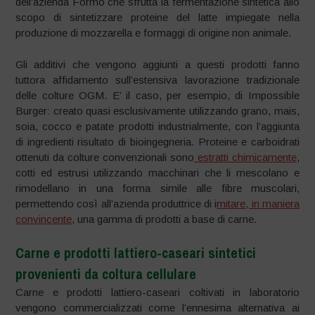
dell’azienda Formo che sfrutta la fermentazione sintetica allo
scopo di sintetizzare proteine del latte impiegate nella
produzione di mozzarella e formaggi di origine non animale.
Gli additivi che vengono aggiunti a questi prodotti fanno
tuttora affidamento sull’estensiva lavorazione tradizionale
delle colture OGM. E’ il caso, per esempio, di Impossible
Burger: creato quasi esclusivamente utilizzando grano, mais,
soia, cocco e patate prodotti industrialmente, con l’aggiunta
di ingredienti risultato di bioingegneria. Proteine e carboidrati
ottenuti da colture convenzionali sono
estratti chimicamente
,
cotti ed estrusi utilizzando macchinari che li mescolano e
rimodellano in una forma simile alle fibre muscolari,
permettendo così all’azienda produttrice di i
mitare, in maniera
convincente
, una gamma di prodotti a base di carne.
Carne e prodotti lattiero-caseari sintetici
provenienti da coltura cellulare
Carne e prodotti lattiero-caseari coltivati in laboratorio
vengono commercializzati come l’ennesima alternativa ai