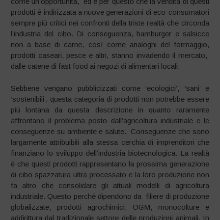
come un’opportunità, ed è per questo che la vendita di questi
prodotti è indirizzata a nuove generazioni di eco-consumatori
sempre più critici nei confronti della triste realtà che circonda
l’industria del cibo. Di conseguenza, hamburger e salsicce
non a base di carne, così come analoghi del formaggio,
prodotti caseari, pesce e altri, stanno invadendo il mercato,
dalle catene di fast food ai negozi di alimentari locali.
Sebbene vengano pubblicizzati come ‘ecologici’, ‘sani’ e
‘sostenibili’, questa categoria di prodotti non potrebbe essere
più lontana da questa descrizione in quanto raramente
affrontano il problema posto dall’agricoltura industriale e le
conseguenze su ambiente e salute. Conseguenze che sono
largamente attribuibili alla stessa cerchia di imprenditori che
finanziano lo sviluppo dell’industria biotecnologica. La realtà
è che questi prodotti rappresentano la prossima generazione
di cibo spazzatura ultra processato e la loro produzione non
fa altro che consolidare gli attuali modelli di agricoltura
industriale. Questo perché dipendono da filiere di produzione
globalizzate, prodotti agrochimici, OGM, monocolture e
addirittura dal tradizionale settore delle produzioni animali. In