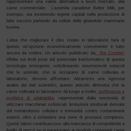
rappresentare una valida alternativa a buon mercato, alla
carne commerciale. L’azienda canadese Better Milk, per
esempio, sta investendo ingenti capitali nella produzione di
latte vaccino partendo da cellule delle ghiandole mammarie
bovine.
L’idea che migliorare il cibo creato in laboratorio farà di
questo un’opzione economicamente conveniente è tutto
ancora da vedere. Un articolo pubblicato da
‘the Counter’
riflette sui limiti posti dal potenziale trasformativo di questa
tecnologia emergente, sottolineando innumerevoli ostacoli
che le aziende, che si occupano di carne coltivata in
laboratorio, devono affrontare. Attraverso una rigorosa
analisi dei dati scientifici, questo articolo dimostra che la
carne coltivata in laboratorio dà luogo a molte
inefficienze e
problemi di adattabilità
, rappresentati dalla necessità di
utilizzare macchinari sofisticati, limitazioni strutturali derivate
dal metabolismo cellulare e immunità contro contaminanti
esterni, oltre a richiedere una serie di processi complessi.
Questi fattori contribuiscono alla mancanza di competitività a
livello di prezzi se si paragonano ai prodotti contenenti carne