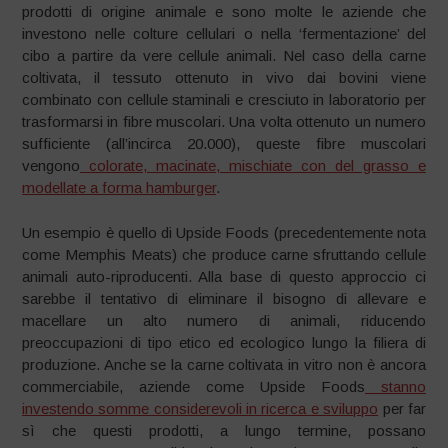
prodotti di origine animale e sono molte le aziende che
investono nelle colture cellulari o nella ‘fermentazione’ del
cibo a partire da vere cellule animali. Nel caso della carne
coltivata, il tessuto ottenuto in vivo dai bovini viene
combinato con cellule staminali e cresciuto in laboratorio per
trasformarsi in fibre muscolari. Una volta ottenuto un numero
sufficiente (all’incirca 20.000), queste fibre muscolari
vengono
colorate, macinate, mischiate con del grasso e
modellate a forma hamburger
.
Un esempio è quello di Upside Foods (precedentemente nota
come Memphis Meats) che produce carne sfruttando cellule
animali auto-riproducenti. Alla base di questo approccio ci
sarebbe il tentativo di eliminare il bisogno di allevare e
macellare un alto numero di animali, riducendo
preoccupazioni di tipo etico ed ecologico lungo la filiera di
produzione. Anche se la carne coltivata in vitro non è ancora
commerciabile, aziende come Upside Foods
stanno
investendo somme considerevoli in ricerca e sviluppo
per far
sì che questi prodotti, a lungo termine, possano