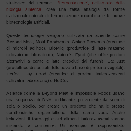
strategico del termine
‘fermentazione’, nell’ambito della
biologia sintetica
, crea una falsa analogia tra forme
tradizionali naturali di fermentazione microbica e le nuove
biotecnologie artificiali.
Queste tecnologie vengono utilizzate da aziende come
Beyond Meat, Motif Foodworks, Ginkgo Bioworks (creatrice
di microbi ad-hoc), BioMilq (produttrice di latte materno
coltivato in laboratorio), Nature’s Fynd (che offre prodotti
alternativi a carne e latte cresciuti dai funghi), Eat Just
(produttrice di sostituti delle uova a base di proteine vegetali),
Perfect Day Food (creatrice di prodotti lattiero-caseari
coltivati in laboratorio) o NotCo.
Aziende come la Beyond Meat e Impossible Foods usano
una sequenza di DNA codificante, proveniente da semi di
soia o pisello, per creare un prodotto che ha le stesse
caratteristiche organolettiche della carne vera. Anche
imitazioni di formaggi e altri alimenti lattiero-caseari stanno
iniziando a comparire. Un esempio è rappresentato