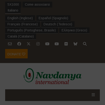
5X1000
Come associarsi
Italiano
English
(
Inglese
)
Español
(
Spagnolo
)
Français
(
Francese
)
Deutsch
(
Tedesco
)
Português
(
Portoghese, Brasile
)
Ελληνικα
(
Greco
)
Català
(
Catalano
)
DONATE