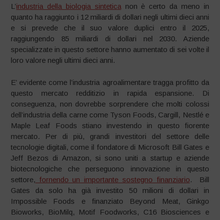
L’
industria della biologia sintetica
non è certo da meno in
quanto ha raggiunto i 12 miliardi di dollari negli ultimi dieci anni
e si prevede che il suo valore duplici entro il 2025,
raggiungendo 85 miliardi di dollari nel 2030. Aziende
specializzate in questo settore hanno aumentato di sei volte il
loro valore negli ultimi dieci anni.
E’ evidente come l’industria agroalimentare tragga profitto da
questo mercato redditizio in rapida espansione. Di
conseguenza, non dovrebbe sorprendere che molti colossi
dell’industria della carne come Tyson Foods, Cargill, Nestlé e
Maple Leaf Foods stiano investendo in questo fiorente
mercato. Per di più, grandi investitori del settore delle
tecnologie digitali, come il fondatore di Microsoft Bill Gates e
Jeff Bezos di Amazon, si sono uniti a startup e aziende
biotecnologiche che perseguono innovazione in questo
settore,
fornendo un importante sostegno finanziario
. Bill
Gates da solo ha già investito 50 milioni di dollari in
Impossible Foods e finanziato Beyond Meat, Ginkgo
Bioworks, BioMilq, Motif Foodworks, C16 Biosciences e