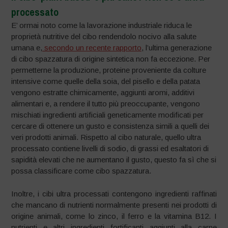
processato
E’ ormai noto come la lavorazione industriale riduca le
proprietà nutritive del cibo rendendolo nocivo alla salute
umana e,
secondo un recente rapporto
, l’ultima generazione
di cibo spazzatura di origine sintetica non fa eccezione. Per
permetterne la produzione, proteine proveniente da colture
intensive come quelle della soia, del pisello e della patata
vengono estratte chimicamente, aggiunti aromi, additivi
alimentari e, a rendere il tutto più preoccupante, vengono
mischiati ingredienti artificiali geneticamente modificati per
cercare di ottenere un gusto e consistenza simili a quelli dei
veri prodotti animali. Rispetto al cibo naturale, quello ultra
processato contiene livelli di sodio, di grassi ed esaltatori di
sapidità elevati che ne aumentano il gusto, questo fa sì che si
possa classificare come cibo spazzatura.
Inoltre, i cibi ultra processati contengono ingredienti raffinati
che mancano di nutrienti normalmente presenti nei prodotti di
origine animali, come lo zinco, il ferro e la vitamina B12. I
nutrienti e altri ingredienti fortificanti aggiunti alla carne