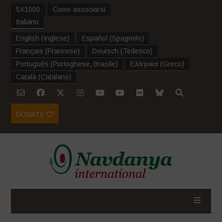
5X1000
Come associarsi
Italiano
English
(
Inglese
)
Español
(
Spagnolo
)
Français
(
Francese
)
Deutsch
(
Tedesco
)
Português
(
Portoghese, Brasile
)
Ελληνικα
(
Greco
)
Català
(
Catalano
)
DONATE