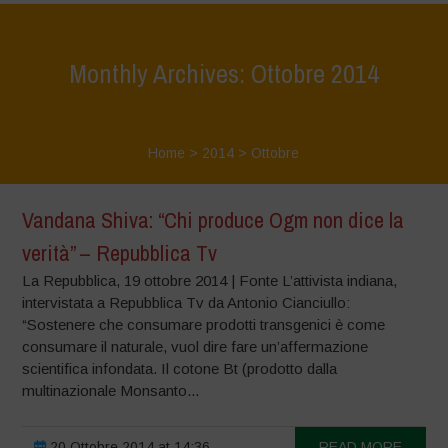
Monthly Archives: Ottobre 2014
Home
>
2014
>
Ottobre
Vandana Shiva: “Chi produce Ogm non dice la
verità” – Repubblica Tv
La Repubblica, 19 ottobre 2014 | Fonte L’attivista indiana,
intervistata a Repubblica Tv da Antonio Cianciullo:
“Sostenere che consumare prodotti transgenici è come
consumare il naturale, vuol dire fare un’affermazione
scientifica infondata. Il cotone Bt (prodotto dalla
multinazionale Monsanto...
20 Ottobre 2014 at 14:36
READ MORE