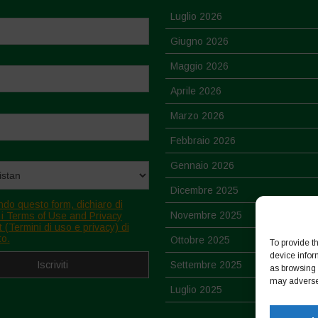
Luglio 2026
Giugno 2026
Maggio 2026
Aprile 2026
Marzo 2026
Febbraio 2026
Gennaio 2026
Dicembre 2025
ndo questo form, dichiaro di
Novembre 2025
 i Terms of Use and Privacy
 (Termini di uso e privacy) di
to.
Ottobre 2025
To provide t
device infor
Settembre 2025
as browsing 
may adversel
Luglio 2025
Giugno 2025