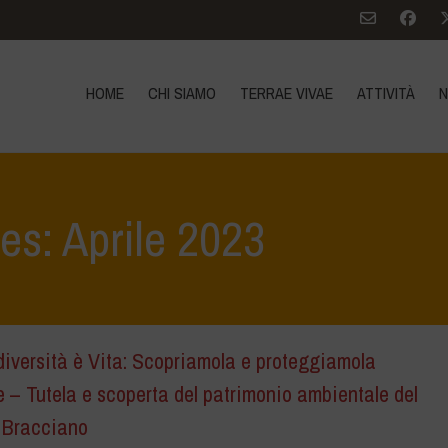
HOME
CHI SIAMO
TERRAE VIVAE
ATTIVITÀ
N
es: Aprile 2023
iversità è Vita: Scopriamola e proteggiamola
 – Tutela e scoperta del patrimonio ambientale del
i Bracciano