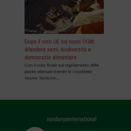
Dopo il voto UE sui nuovi OGM:
difendere semi, biodiversità e
democrazia alimentare
Con il voto finale sul regolamento delle
piante ottenute tramite le cosiddette
Nuove Tecniche...
navdanyainternational