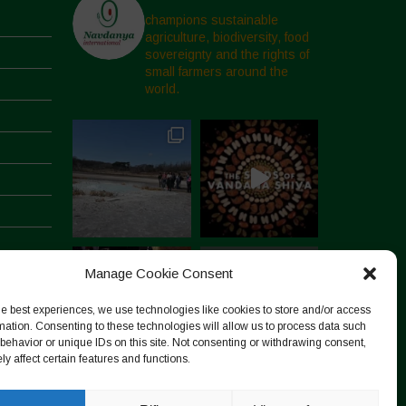
champions sustainable
agriculture, biodiversity, food
sovereignty and the rights of
small farmers around the
world.
Manage Cookie Consent
he best experiences, we use technologies like cookies to store and/or access
mation. Consenting to these technologies will allow us to process data such
behavior or unique IDs on this site. Not consenting or withdrawing consent,
y affect certain features and functions.
Segui su Instagram