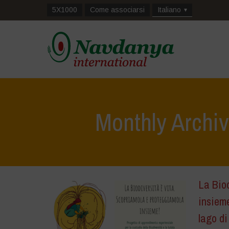
5X1000
Come associarsi
Italiano
Monthly Archiv
La Biod
insieme
lago d