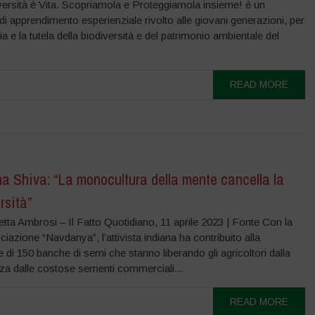
versità è Vita. Scopriamola e Proteggiamola insieme! è un
di apprendimento esperienziale rivolto alle giovani generazioni, per
ia e la tutela della biodiversità e del patrimonio ambientale del
.
READ MORE
 Shiva: “La monocultura della mente cancella la
rsità”
etta Ambrosi – Il Fatto Quotidiano, 11 aprile 2023 | Fonte Con la
iazione “Navdanya”, l’attivista indiana ha contribuito alla
 di 150 banche di semi che stanno liberando gli agricoltori dalla
za dalle costose sementi commerciali...
READ MORE