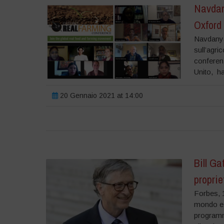
Navdany
Oxford 
Navdanya
sull’agri
conferenz
Unito, ha 
20 Gennaio 2021 at 14:00
Bill Ga
proprie
Forbes, 1
mondo e n
programma