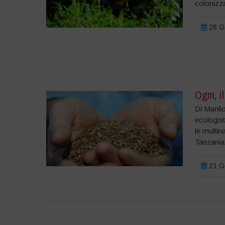
colonizza
28 Ge
Ogm, il
Di Manlio
ecologist
le multin
Tanzania 
21 Ge