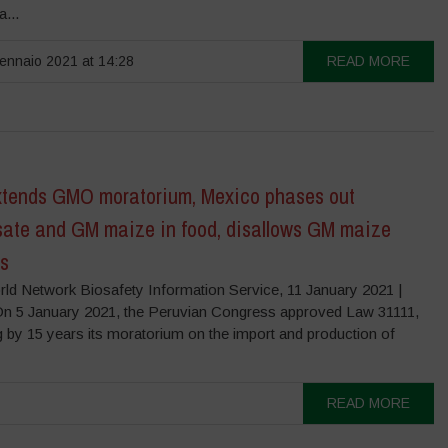
...
nnaio 2021 at 14:28
READ MORE
xtends GMO moratorium, Mexico phases out
sate and GM maize in food, disallows GM maize
es
rld Network Biosafety Information Service, 11 January 2021 |
n 5 January 2021, the Peruvian Congress approved Law 31111,
g by 15 years its moratorium on the import and production of
READ MORE