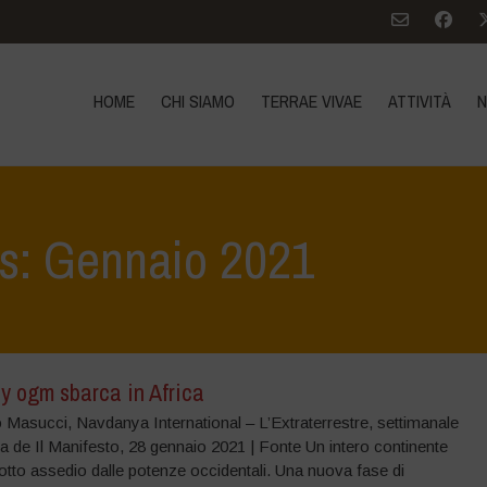
HOME
CHI SIAMO
TERRAE VIVAE
ATTIVITÀ
N
es: Gennaio 2021
y ogm sbarca in Africa
 Masucci, Navdanya International – L’Extraterrestre, settimanale
a de Il Manifesto, 28 gennaio 2021 | Fonte Un intero continente
tto assedio dalle potenze occidentali. Una nuova fase di