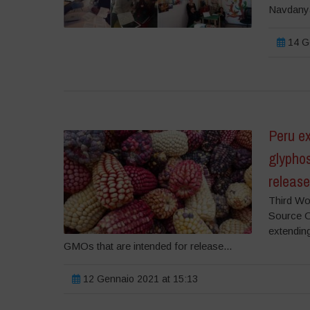
Navdanya
14 Ge
Peru e
glypho
releas
Third Wo
Source O
extendin
GMOs that are intended for release...
12 Gennaio 2021 at 15:13