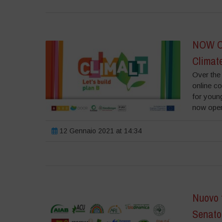
NOW ON
Climat
Over the
online c
for youn
now open
12 Gennaio 2021 at 14:34
Nuovo t
Senato 