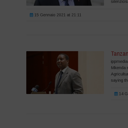
silenzios
15 Gennaio 2021 at 21:11
Tanzan
ippmedia
Mkenda m
Agricultu
saying t
14 Ge