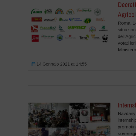
Decret
Agricol
Roma, 14
situazion
dell’Agri
votati ie
Ministero
14 Gennaio 2021 at 14:55
Interns
Navdanya 
internshi
promotin
sovereign