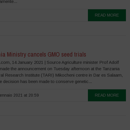
amente...
READ MORE
ia Ministry cancels GMO seed trials
.com, 14 January 2021 | Source Agriculture minister Prof Adolf
ade the announcement on Tuesday afternoon at the Tanzania
ral Research Institute (TARI) Mikocheni centre in Dar es Salaam,
he decision has been made to conserve genetic...
nnaio 2021 at 20:59
READ MORE