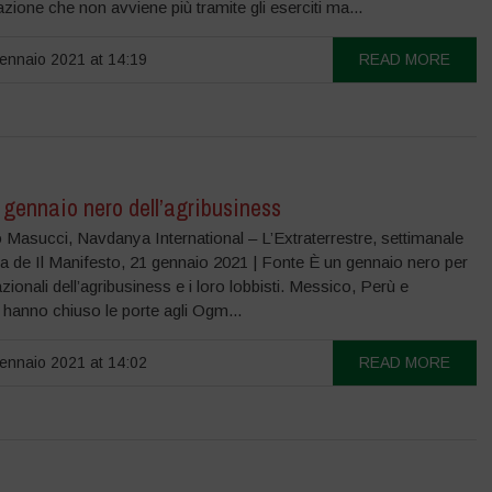
zione che non avviene più tramite gli eserciti ma...
nnaio 2021 at 14:19
READ MORE
 gennaio nero dell’agribusiness
 Masucci, Navdanya International – L’Extraterrestre, settimanale
a de Il Manifesto, 21 gennaio 2021 | Fonte È un gennaio nero per
azionali dell’agribusiness e i loro lobbisti. Messico, Perù e
hanno chiuso le porte agli Ogm...
nnaio 2021 at 14:02
READ MORE