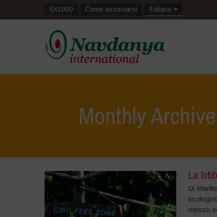
5X1000
Come associarsi
Italiano
Monthly Archiv
La lobb
Di Manlio
ecologist
messo so