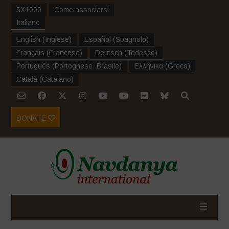
5X1000
Come associarsi
Italiano
English
(
Inglese
)
Español
(
Spagnolo
)
Français
(
Francese
)
Deutsch
(
Tedesco
)
Português
(
Portoghese, Brasile
)
Ελληνικα
(
Greco
)
Català
(
Catalano
)
DONATE