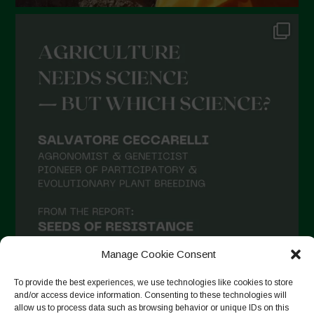
Novembre 2021
Ottobre 2021
Settembre 2021
Agosto 2021
Luglio 2021
Giugno 2021
Maggio 2021
Aprile 2021
Marzo 2021
Febbraio 2021
Gennaio 2021
Manage Cookie Consent
Dicembre 2020
To provide the best experiences, we use technologies like cookies to store
and/or access device information. Consenting to these technologies will
Novembre 2020
allow us to process data such as browsing behavior or unique IDs on this