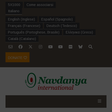
5X1000
Come associarsi
Italiano
English
(
Inglese
)
Español
(
Spagnolo
)
Français
(
Francese
)
Deutsch
(
Tedesco
)
Português
(
Portoghese, Brasile
)
Ελληνικα
(
Greco
)
Català
(
Catalano
)
DONATE