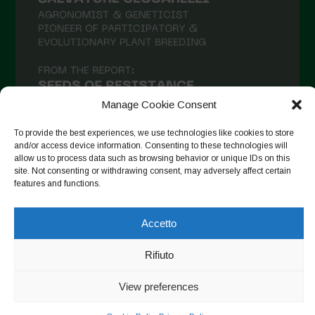
Maggio 2021
Aprile 2021
Marzo 2021
Febbraio 2021
Manage Cookie Consent
Gennaio 2021
Dicembre 2020
To provide the best experiences, we use technologies like cookies to store
and/or access device information. Consenting to these technologies will
Novembre 2020
allow us to process data such as browsing behavior or unique IDs on this
site. Not consenting or withdrawing consent, may adversely affect certain
Segui su Instagram
Ottobre 2020
features and functions.
Agosto 2020
Accetto
Luglio 2020
Copyright © 2026. All rights reserved.
Privacy Policy
-
Giugno 2020
Rifiuto
Cookie Policy
Maggio 2020
View preferences
Designed by ESC
Aprile 2020