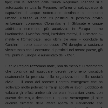
tipo; con la Delibera della Giunta Regionale Toscana si è
autorizzato in tutta la Regione, nell’area di salvaguardia di
captazioni di acque sotterranee destinate al consumo
umano, l’utilizzo di ben 29 pesticidi di pessimo profilo
ambientale, compreso Clorpirifos e il Glifosate e cinque
addirittura nemmeno più autorizzati in Europa come
l’Acrinatrina, l’Azinfos ethyl, l’Azinfos methyl, il Demeton S-
metile e l’Omethoate; negli ultimi tre anni – conclude la
Gentilini – sono state concesse 176 deroghe a sostanze
vietate tanto che il consumo di pesticidi nel nostro paese, già
fra i primi in Europa, è aumentato del 7,8%”.
E se le Regioni razzolano male, non da meno è il Parlamento
che continua ad approvare decreti perlomeno discutibili
scatenando la protesta delle organizzazioni della società
civile. E’ il caso del recente Decreto emergenze che ha
sollevato molte polemiche fra gli addetti ai lavori. L’obbligo di
valutare gli effetti ambientali dei piani fitosanitari viene, con
questo decreto, a decadere. E’ quanto sostengono gli oltre
duemila firmatari della lettera aperta al Parlamento che