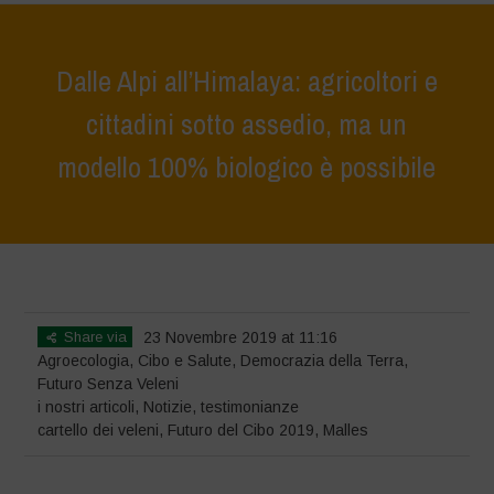
Dalle Alpi all’Himalaya: agricoltori e
cittadini sotto assedio, ma un
modello 100% biologico è possibile
Home
>
Notizie
>
i nostri articoli
>
Dalle Alpi all’Himalaya: agricoltori e
cittadini sotto assedio, ma un modello 100% biologico è possibile
Share via
23 Novembre 2019 at 11:16
Agroecologia
,
Cibo e Salute
,
Democrazia della Terra
,
Futuro Senza Veleni
i nostri articoli
,
Notizie
,
testimonianze
cartello dei veleni
,
Futuro del Cibo 2019
,
Malles