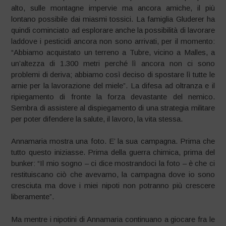
alto, sulle montagne impervie ma ancora amiche, il più
lontano possibile dai miasmi tossici. La famiglia Gluderer ha
quindi cominciato ad esplorare anche la possibilità di lavorare
laddove i pesticidi ancora non sono arrivati, per il momento:
“Abbiamo acquistato un terreno a Tubre, vicino a Malles, a
un’altezza di 1.300 metri perché lì ancora non ci sono
problemi di deriva; abbiamo così deciso di spostare lì tutte le
arnie per la lavorazione del miele”. La difesa ad oltranza e il
ripiegamento di fronte la forza devastante del nemico.
Sembra di assistere al dispiegamento di una strategia militare
per poter difendere la salute, il lavoro, la vita stessa.
Annamaria mostra una foto. E’ la sua campagna. Prima che
tutto questo iniziasse. Prima della guerra chimica, prima del
bunker: “Il mio sogno – ci dice mostrandoci la foto – è che ci
restituiscano ciò che avevamo, la campagna dove io sono
cresciuta ma dove i miei nipoti non potranno più crescere
liberamente”.
Ma mentre i nipotini di Annamaria continuano a giocare fra le