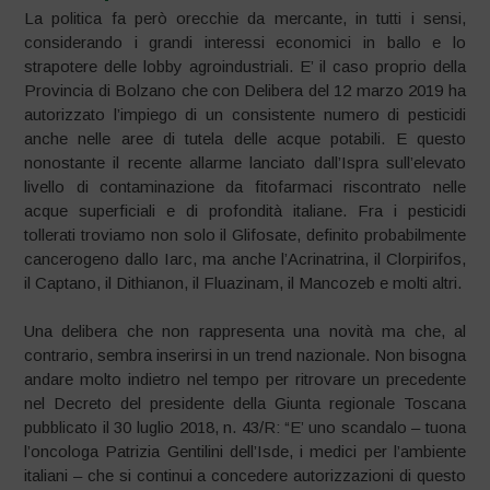
La politica fa però orecchie da mercante, in tutti i sensi,
considerando i grandi interessi economici in ballo e lo
strapotere delle lobby agroindustriali. E’ il caso proprio della
Provincia di Bolzano che con Delibera del 12 marzo 2019 ha
autorizzato l’impiego di un consistente numero di pesticidi
anche nelle aree di tutela delle acque potabili. E questo
nonostante il recente allarme lanciato dall’Ispra sull’elevato
livello di contaminazione da fitofarmaci riscontrato nelle
acque superficiali e di profondità italiane. Fra i pesticidi
tollerati troviamo non solo il Glifosate, definito probabilmente
cancerogeno dallo Iarc, ma anche l’Acrinatrina, il Clorpirifos,
il Captano, il Dithianon, il Fluazinam, il Mancozeb e molti altri.
Una delibera che non rappresenta una novità ma che, al
contrario, sembra inserirsi in un trend nazionale. Non bisogna
andare molto indietro nel tempo per ritrovare un precedente
nel Decreto del presidente della Giunta regionale Toscana
pubblicato il 30 luglio 2018, n. 43/R: “E’ uno scandalo – tuona
l’oncologa Patrizia Gentilini dell’Isde, i medici per l’ambiente
italiani – che si continui a concedere autorizzazioni di questo