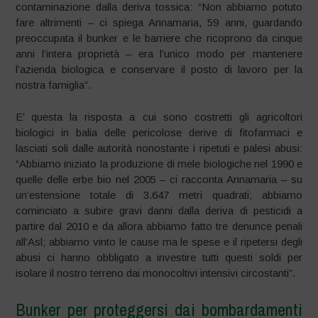
contaminazione dalla deriva tossica: “Non abbiamo potuto
fare altrimenti – ci spiega Annamaria, 59 anni, guardando
preoccupata il bunker e le barriere che ricoprono da cinque
anni l’intera proprietà – era l’unico modo per mantenere
l’azienda biologica e conservare il posto di lavoro per la
nostra famiglia”.
E’ questa la risposta a cui sono costretti gli agricoltori
biologici in balia delle pericolose derive di fitofarmaci e
lasciati soli dalle autorità nonostante i ripetuti e palesi abusi:
“Abbiamo iniziato la produzione di mele biologiche nel 1990 e
quelle delle erbe bio nel 2005 – ci racconta Annamaria – su
un’estensione totale di 3.647 metri quadrati; abbiamo
cominciato a subire gravi danni dalla deriva di pesticidi a
partire dal 2010 e da allora abbiamo fatto tre denunce penali
all’Asl; abbiamo vinto le cause ma le spese e il ripetersi degli
abusi ci hanno obbligato a investire tutti questi soldi per
isolare il nostro terreno dai monocoltivi intensivi circostanti”.
Bunker per proteggersi dai bombardamenti