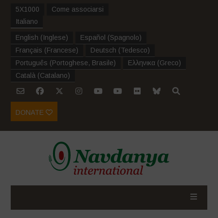
5X1000
Come associarsi
Italiano
English
(
Inglese
)
Español
(
Spagnolo
)
Français
(
Francese
)
Deutsch
(
Tedesco
)
Português
(
Portoghese, Brasile
)
Ελληνικα
(
Greco
)
Català
(
Catalano
)
DONATE