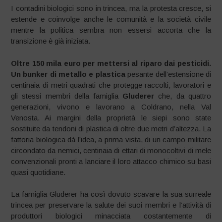
I contadini biologici sono in trincea, ma la protesta cresce, si
estende e coinvolge anche le comunità e la società civile
mentre la politica sembra non essersi accorta che la
transizione è già iniziata.
Oltre 150 mila euro per mettersi al riparo dai pesticidi.
Un bunker di metallo e plastica
pesante dell’estensione di
centinaia di metri quadrati che protegge raccolti, lavoratori e
gli stessi membri della famiglia
Gluderer
che, da quattro
generazioni, vivono e lavorano a Coldrano, nella Val
Venosta. Ai margini della proprietà le siepi sono state
sostituite da tendoni di plastica di oltre due metri d’altezza. La
fattoria biologica dà l’idea, a prima vista, di un campo militare
circondato da nemici, centinaia di ettari di monocoltivi di mele
convenzionali pronti a lanciare il loro attacco chimico su basi
quasi quotidiane.
La famiglia Gluderer ha così dovuto scavare la sua surreale
trincea per preservare la salute dei suoi membri e l’attività di
produttori biologici minacciata costantemente di