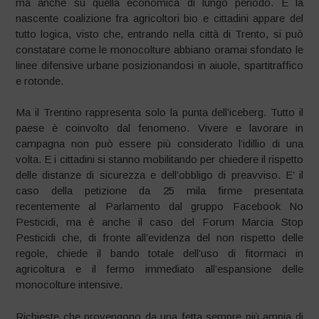
ma anche su quella economica di lungo periodo. E la
nascente coalizione fra agricoltori bio e cittadini appare del
tutto logica, visto che, entrando nella città di Trento, si può
constatare come le monocolture abbiano oramai sfondato le
linee difensive urbane posizionandosi in aiuole, spartitraffico
e rotonde.
Ma il Trentino rappresenta solo la punta dell’iceberg. Tutto il
paese è coinvolto dal fenomeno. Vivere e lavorare in
campagna non può essere più considerato l’idillio di una
volta. E i cittadini si stanno mobilitando per chiedere il rispetto
delle distanze di sicurezza e dell’obbligo di preavviso. E’ il
caso della petizione da 25 mila firme presentata
recentemente al Parlamento dal gruppo Facebook No
Pesticidi, ma è anche il caso del Forum Marcia Stop
Pesticidi che, di fronte all’evidenza del non rispetto delle
regole, chiede il bando totale dell’uso di fitormaci in
agricoltura e il fermo immediato all’espansione delle
monocolture intensive.
Richieste che provengono da una fetta sempre più ampia di