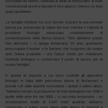
circondato da nemici, centinaia di ettari di monocoltivi di mele
convenzionali pronti a lanciare il loro attacco chimico su basi
quasi quotidiane.
La famiglia Gluderer ha così dovuto scavare la sua surreale
trincea per preservare la salute dei suoi membri e l’attività di
produttori biologici minacciata costantemente di
contaminazione della deriva tossica: “Non abbiamo potuto
fare altrimenti – ci spiega Annamaria, 59 anni, guardando
preoccupata il bunker e le barriere che ricoprono da cinque
anni l’intera proprietà – era l’unico modo per mantenere
l’azienda biologica e conservare il posto di lavoro per la
nostra famiglia”.
E’ questa la risposta a cui sono costretti gli agricoltori
biologici in balia delle pericolose derive di fitofarmaci e
lasciati soli dalle autorità nonostante i ripetuti e palesi abusi:
“Abbiamo iniziato la produzione di mele biologiche nel 1990 e
quelle delle erbe bio nel 2005 – ci racconta Annamaria – su
un’estensione totale di 3.647 metri quadrati; abbiamo
cominciato a subire gravi danni dalla deriva di pesticidi a