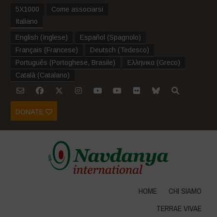
5X1000
Come associarsi
Italiano
English
(
Inglese
)
Español
(
Spagnolo
)
Français
(
Francese
)
Deutsch
(
Tedesco
)
Português
(
Portoghese, Brasile
)
Ελληνικα
(
Greco
)
Català
(
Catalano
)
DONATE
HOME
CHI SIAMO
TERRAE VIVAE