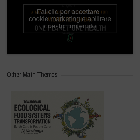
English
Fai clic per accettare i
subtitles
cookie marketing e abilitare
available
questo contenuto
in video
settings
Other Main Themes