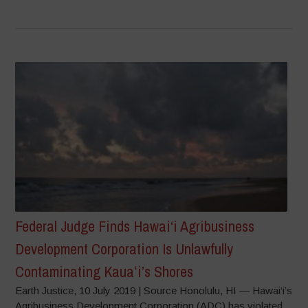
Federal Judge Finds Hawai‘i Agribusiness
Development Corporation Is Unlawfully
Contaminating Kauaʻi’s Shores
Earth Justice, 10 July 2019 | Source Honolulu, HI — Hawai‘i’s
Agribusiness Development Corporation (ADC) has violated