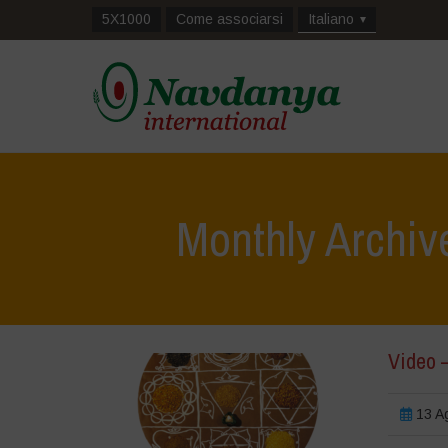
5X1000
Come associarsi
Italiano
Monthly Archiv
Video 
13 Ag