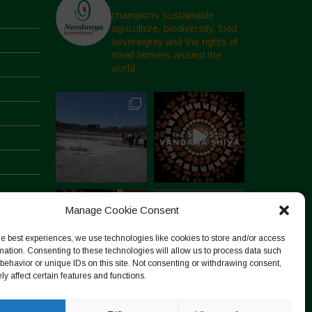
champions sustainable
agriculture, biodiversity, food
sovereignty and the rights of
small farmers around the
world.
Manage Cookie Consent
he best experiences, we use technologies like cookies to store and/or access
mation. Consenting to these technologies will allow us to process data such
behavior or unique IDs on this site. Not consenting or withdrawing consent,
y affect certain features and functions.
Segui su Instagram