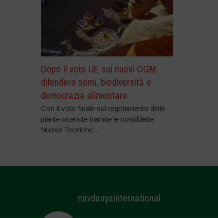
Dopo il voto UE sui nuovi OGM:
difendere semi, biodiversità e
democrazia alimentare
Con il voto finale sul regolamento delle
piante ottenute tramite le cosiddette
Nuove Tecniche...
navdanyainternational