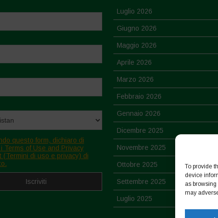
Luglio 2026
Giugno 2026
Maggio 2026
Aprile 2026
Marzo 2026
Febbraio 2026
Gennaio 2026
Dicembre 2025
ndo questo form, dichiaro di
Novembre 2025
 i Terms of Use and Privacy
 (Termini di uso e privacy) di
to.
Ottobre 2025
To provide t
device infor
Settembre 2025
as browsing 
may adversel
Luglio 2025
Giugno 2025