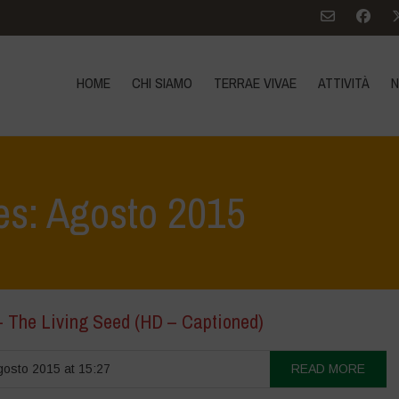
HOME
CHI SIAMO
TERRAE VIVAE
ATTIVITÀ
N
es: Agosto 2015
– The Living Seed (HD – Captioned)
osto 2015 at 15:27
READ MORE