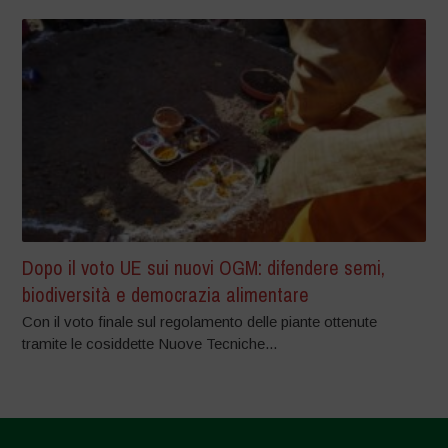
Dopo il voto UE sui nuovi OGM: difendere semi,
biodiversità e democrazia alimentare
Con il voto finale sul regolamento delle piante ottenute
tramite le cosiddette Nuove Tecniche...