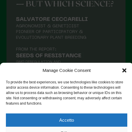
Luglio 2021
Giugno 2021
Maggio 2021
Aprile 2021
Marzo 2021
Febbraio 2021
Gennaio 2021
Manage Cookie Consent
Dicembre 2020
To provide the best experiences, we use technologies like cookies to store
Novembre 2020
and/or access device information. Consenting to these technologies will
allow us to process data such as browsing behavior or unique IDs on this
Segui su Instagram
Ottobre 2020
site. Not consenting or withdrawing consent, may adversely affect certain
features and functions.
Agosto 2020
Luglio 2020
Accetto
Copyright © 2026. All rights reserved.
Privacy Policy
-
Giugno 2020
Cookie Policy