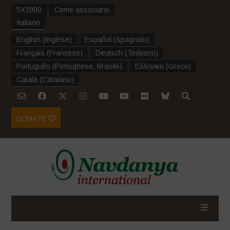
5X1000
Come associarsi
Italiano
English
(
Inglese
)
Español
(
Spagnolo
)
Français
(
Francese
)
Deutsch
(
Tedesco
)
Português
(
Portoghese, Brasile
)
Ελληνικα
(
Greco
)
Català
(
Catalano
)
DONATE