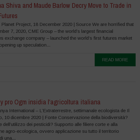
a Shiva and Maude Barlow Decry Move to Trade in
Futures
 Planet Project, 18 December 2020 | Source We are horrified that
ber 7, 2020, CME Group – the world’s largest financial
ves exchange company – launched the world’s first futures market
 opening up speculation...
READ MORE
y pro Ogm insidia l’agricoltura italiana
ya International – L’Extraterrestre, settimanale ecologista de Il
o, 10 dicembre 2020 | Fonte Conservazione della biodiversità?
dell’utilizzo dei pesticidi? Supporto alle filiere corte e alla
e agro-ecologica, ovvero applicazione su tutto il territorio
i una...