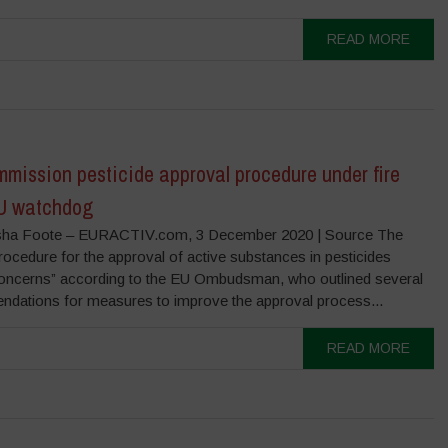
READ MORE
mission pesticide approval procedure under fire
U watchdog
sha Foote – EURACTIV.com, 3 December 2020 | Source The
rocedure for the approval of active substances in pesticides
concerns” according to the EU Ombudsman, who outlined several
dations for measures to improve the approval process...
READ MORE