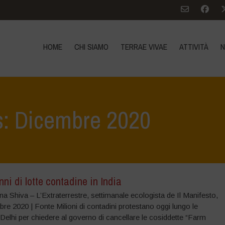
HOME
CHI SIAMO
TERRAE VIVAE
ATTIVITÀ
N
s: Dicembre 2020
nni di lotte contadine in India
a Shiva – L’Extraterrestre, settimanale ecologista de Il Manifesto,
re 2020 | Fonte Milioni di contadini protestano oggi lungo le
 Delhi per chiedere al governo di cancellare le cosiddette “Farm