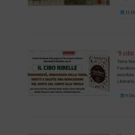
11 Di
“Il cib
Terra Nuo
Facebook 
assoluta 
Liberarsi.
9 Dic