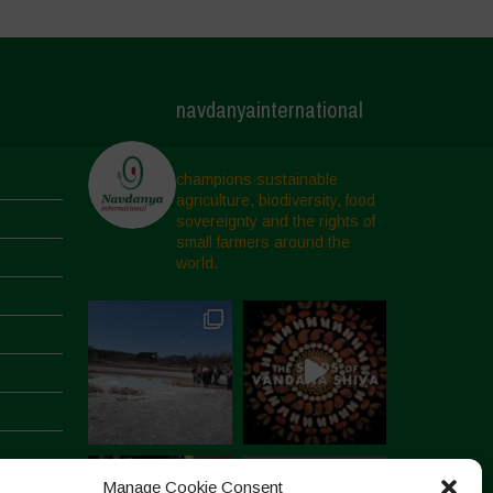
navdanyainternational
champions sustainable
agriculture, biodiversity, food
sovereignty and the rights of
small farmers around the
world.
Manage Cookie Consent