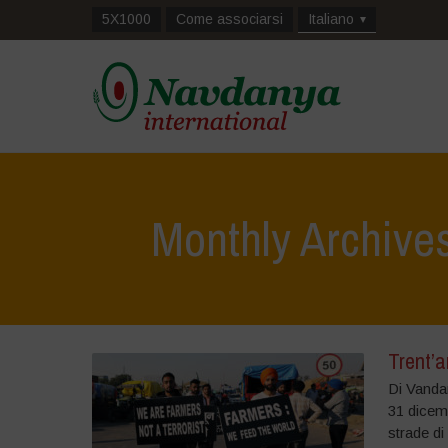
5X1000
Come associarsi
Italiano
Monthly Archive
Trent’a
Di Vandan
31 dicemb
strade di