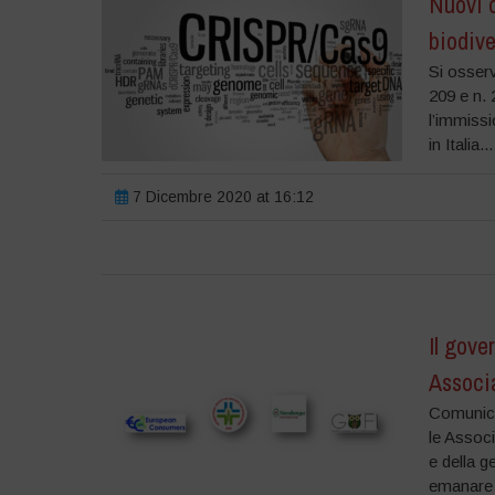
Nuovi o
biodive
Si osserv
209 e n. 
l’immissio
in Italia...
7 Dicembre 2020 at 16:12
Il gove
Associ
Comunica
le Assoc
e della g
emanare q