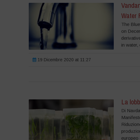
Vandan
Water 
The Blue
on Decem
derivati
in water,
19 Dicembre 2020 at 11:27
La lobb
Di Navdan
Manifest
Riduzione 
produzion
europeo d