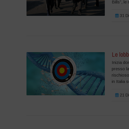
Bills”, l
31 Di
Le lobb
Inizia do
presso l
rischioso
in Italia 
21 Di