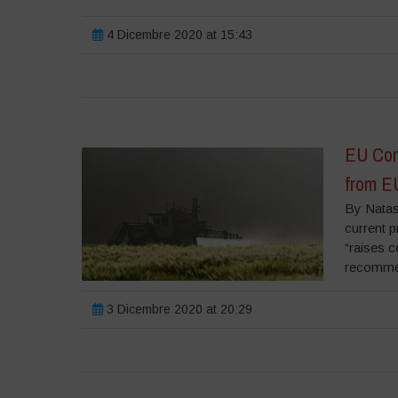
4 Dicembre 2020 at 15:43
EU Com
from E
By Nata
current p
“raises 
recommen
3 Dicembre 2020 at 20:29