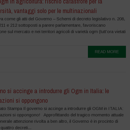
gm in agricoltura: rischio catastrofe per la
rsità, vantaggi solo per le multinazionali
a come gli atti del Governo – Schemi di decreto legislativo n. 208,
211 e 212 sottoposti a parere parlamentare, favoriscano
ne sul mercato e nei territori agricoli di varietà ogm (tutt’ora vietati
READ MORE
rno si accinge a introdurre gli Ogm in Italia: le
azioni si oppongono
to Stampa Il governo si accinge a introdurre gli OGM in ITALIA:
iazioni si oppongono! Approfittando del tragico momento attuale
enerale attenzione rivolta a ben altro, il Governo è in procinto di
uattro decreti...