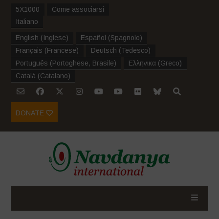
5X1000
Come associarsi
Italiano
English
(
Inglese
)
Español
(
Spagnolo
)
Français
(
Francese
)
Deutsch
(
Tedesco
)
Português
(
Portoghese, Brasile
)
Ελληνικα
(
Greco
)
Català
(
Catalano
)
DONATE