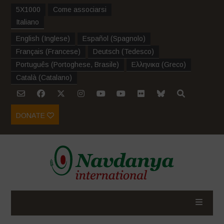
5X1000
Come associarsi
Italiano
English
(
Inglese
)
Español
(
Spagnolo
)
Français
(
Francese
)
Deutsch
(
Tedesco
)
Português
(
Portoghese, Brasile
)
Ελληνικα
(
Greco
)
Català
(
Catalano
)
DONATE