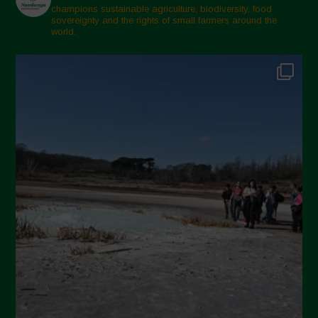
Marzo 2025
champions sustainable agriculture, biodiversity, food
sovereignty and the rights of small farmers around the
Febbraio 2025
world.
Gennaio 2025
Dicembre 2024
Novembre 2024
Ottobre 2024
Settembre 2024
Luglio 2024
Maggio 2024
Aprile 2024
Marzo 2024
Febbraio 2024
Gennaio 2024