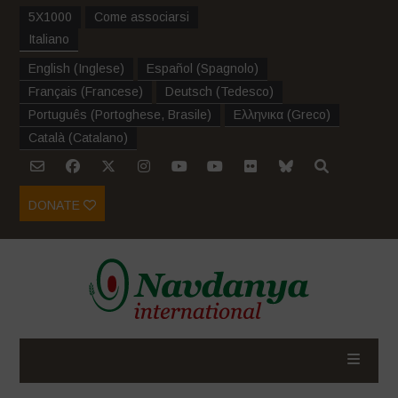
5X1000
Come associarsi
Italiano
English
(
Inglese
)
Español
(
Spagnolo
)
Français
(
Francese
)
Deutsch
(
Tedesco
)
Português
(
Portoghese, Brasile
)
Ελληνικα
(
Greco
)
Català
(
Catalano
)
DONATE