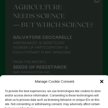
Settembre 2021
Agosto 2021
Luglio 2021
Giugno 2021
Maggio 2021
Aprile 2021
Marzo 2021
Febbraio 2021
Gennaio 2021
Manage Cookie Consent
Dicembre 2020
Novembre 2020
To provide the best experiences, we use technologies like cookies to store
and/or access device information. Consenting to these technologies will
Segui su Instagram
Ottobre 2020
allow us to process data such as browsing behavior or unique IDs on this
site. Not consenting or withdrawing consent, may adversely affect certain