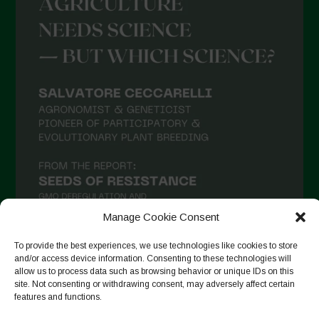
Settembre 2021
Agosto 2021
Luglio 2021
Giugno 2021
Maggio 2021
Aprile 2021
Marzo 2021
Febbraio 2021
Gennaio 2021
Manage Cookie Consent
Dicembre 2020
To provide the best experiences, we use technologies like cookies to store
Novembre 2020
and/or access device information. Consenting to these technologies will
allow us to process data such as browsing behavior or unique IDs on this
Segui su Instagram
Ottobre 2020
site. Not consenting or withdrawing consent, may adversely affect certain
features and functions.
Agosto 2020