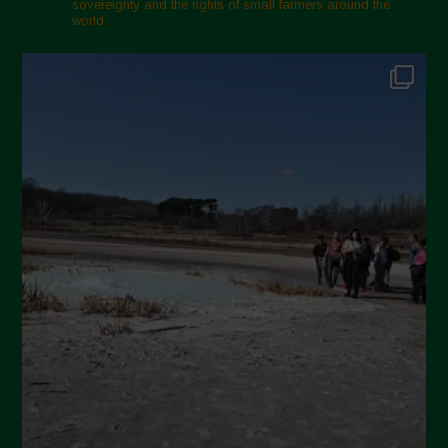
sovereignty and the rights of small farmers around the
Febbraio 2025
world.
Gennaio 2025
Dicembre 2024
Novembre 2024
Ottobre 2024
Settembre 2024
Luglio 2024
Maggio 2024
Aprile 2024
Marzo 2024
Febbraio 2024
Gennaio 2024
Dicembre 2023