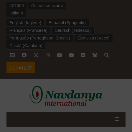
5X1000
Come associarsi
Italiano
English
(
Inglese
)
Español
(
Spagnolo
)
Français
(
Francese
)
Deutsch
(
Tedesco
)
Português
(
Portoghese, Brasile
)
Ελληνικα
(
Greco
)
Català
(
Catalano
)
DONATE