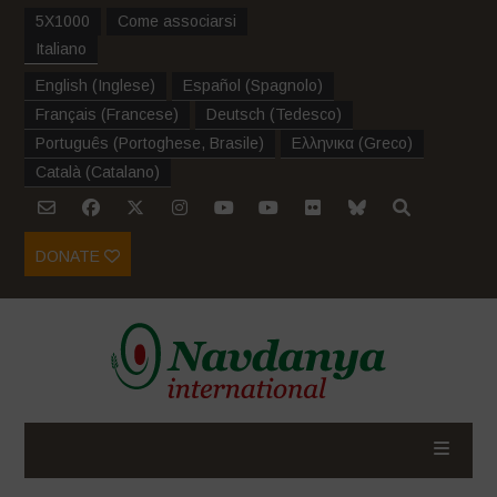
5X1000
Come associarsi
Italiano
English
(
Inglese
)
Español
(
Spagnolo
)
Français
(
Francese
)
Deutsch
(
Tedesco
)
Português
(
Portoghese, Brasile
)
Ελληνικα
(
Greco
)
Català
(
Catalano
)
DONATE