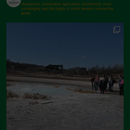
Marzo 2025
champions sustainable agriculture, biodiversity, food
sovereignty and the rights of small farmers around the
Febbraio 2025
world.
Gennaio 2025
Dicembre 2024
Novembre 2024
Ottobre 2024
Settembre 2024
Luglio 2024
Maggio 2024
Aprile 2024
Marzo 2024
Febbraio 2024
Gennaio 2024