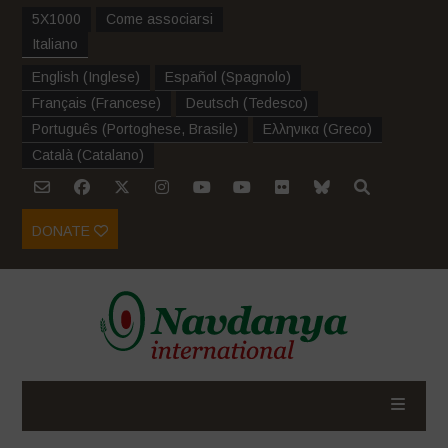
5X1000
Come associarsi
Italiano
English
(
Inglese
)
Español
(
Spagnolo
)
Français
(
Francese
)
Deutsch
(
Tedesco
)
Português
(
Portoghese, Brasile
)
Ελληνικα
(
Greco
)
Català
(
Catalano
)
DONATE