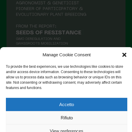
Maggio 2021
Aprile 2021
Marzo 2021
Febbraio 2021
Gennaio 2021
Dicembre 2020
Manage Cookie Consent
Novembre 2020
To provide the best experiences, we use technologies like cookies to store
and/or access device information. Consenting to these technologies will
Segui su Instagram
Ottobre 2020
allow us to process data such as browsing behavior or unique IDs on this
Agosto 2020
site. Not consenting or withdrawing consent, may adversely affect certain
features and functions.
Luglio 2020
Copyright © 2026. All rights reserved.
Privacy Policy
-
Giugno 2020
Accetto
Cookie Policy
Maggio 2020
Rifiuto
Designed by ESC
Aprile 2020
View preferences