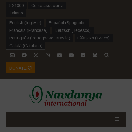
5X1000
Come associarsi
Italiano
English
(
Inglese
)
Español
(
Spagnolo
)
Français
(
Francese
)
Deutsch
(
Tedesco
)
Português
(
Portoghese, Brasile
)
Ελληνικα
(
Greco
)
Català
(
Catalano
)
DONATE