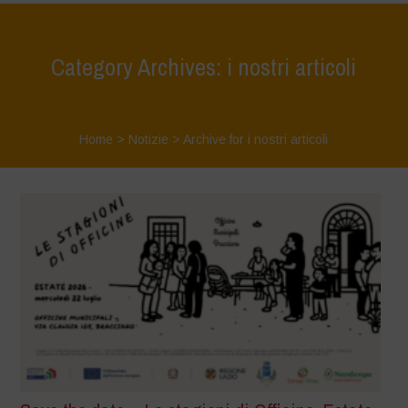
Category Archives: i nostri articoli
Home
>
Notizie
>
Archive for i nostri articoli