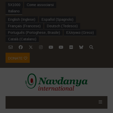
5X1000
Come associarsi
Italiano
English
(
Inglese
)
Español
(
Spagnolo
)
Français
(
Francese
)
Deutsch
(
Tedesco
)
Português
(
Portoghese, Brasile
)
Ελληνικα
(
Greco
)
Català
(
Catalano
)
DONATE