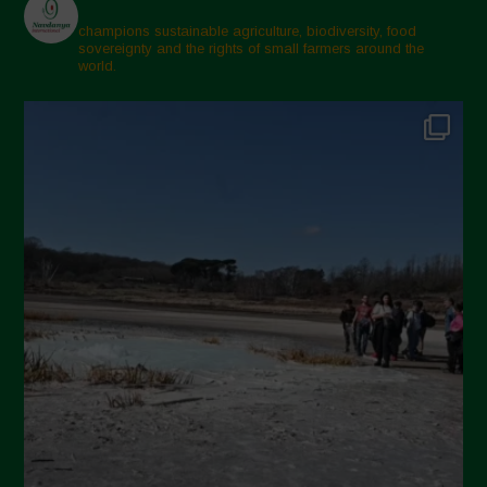
Marzo 2025
champions sustainable agriculture, biodiversity, food
sovereignty and the rights of small farmers around the
Febbraio 2025
world.
Gennaio 2025
Dicembre 2024
Novembre 2024
Ottobre 2024
Settembre 2024
Luglio 2024
Maggio 2024
Aprile 2024
Marzo 2024
Febbraio 2024
Gennaio 2024