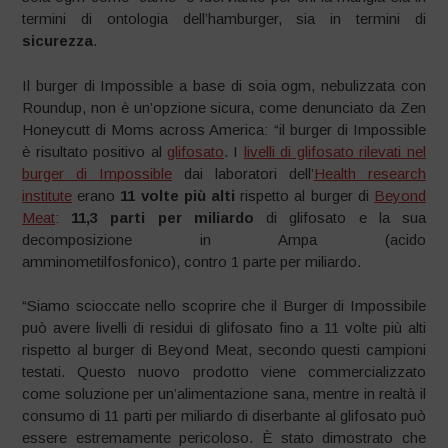
termini di ontologia dell’hamburger, sia in termini di
sicurezza
.
Il burger di Impossible a base di soia ogm, nebulizzata con
Roundup, non è un’opzione sicura, come denunciato da Zen
Honeycutt di Moms across America: “il burger di Impossible
è risultato positivo al
glifosato
. I
livelli di glifosato rilevati nel
burger di Impossible
dai laboratori dell’
Health research
institute
erano
11 volte più alti
rispetto al burger di
Beyond
Meat
:
11,3 parti per miliardo
di
glifosato e la sua
decomposizione in Ampa (acido
amminometilfosfonico), contro 1 parte per miliardo.
“Siamo scioccate nello scoprire che il Burger di Impossibile
può avere livelli di residui di glifosato fino a 11 volte più alti
rispetto al burger di Beyond Meat, secondo questi campioni
testati. Questo nuovo prodotto viene commercializzato
come soluzione per un’alimentazione sana, mentre in realtà il
consumo di 11 parti per miliardo di diserbante al glifosato può
essere estremamente pericoloso. È stato dimostrato che