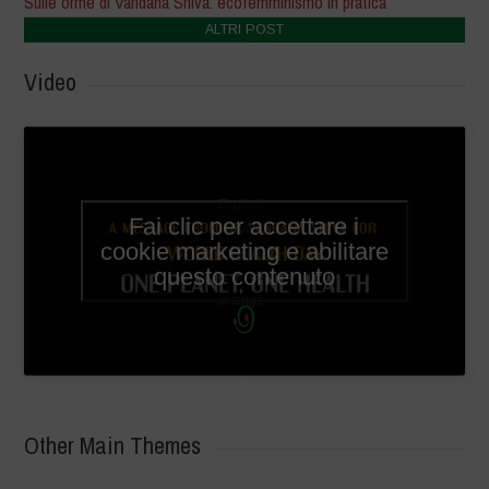
Sulle orme di Vandana Shiva: ecofemminismo in pratica
ALTRI POST
Video
English
Fai clic per accettare i
subtitles
cookie marketing e abilitare
available
questo contenuto
in video
settings
Other Main Themes