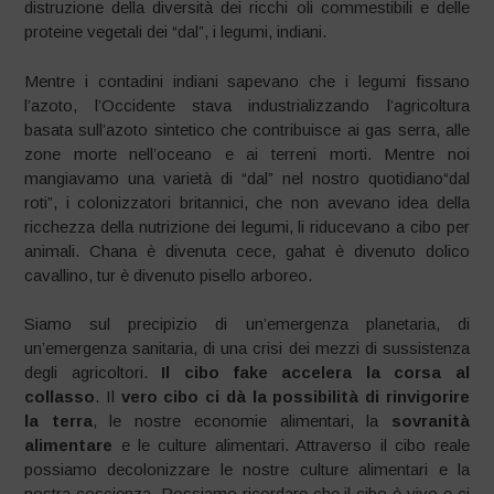
distruzione della diversità dei ricchi oli commestibili e delle
proteine vegetali dei “dal”, i legumi, indiani.
Mentre i contadini indiani sapevano che i legumi fissano
l’azoto, l’Occidente stava industrializzando l’agricoltura
basata sull’azoto sintetico che contribuisce ai gas serra, alle
zone morte nell’oceano e ai terreni morti. Mentre noi
mangiavamo una varietà di “dal” nel nostro quotidiano“dal
roti”, i colonizzatori britannici, che non avevano idea della
ricchezza della nutrizione dei legumi, li riducevano a cibo per
animali. Chana è divenuta cece, gahat è divenuto dolico
cavallino, tur è divenuto pisello arboreo.
Siamo sul precipizio di un’emergenza planetaria, di
un’emergenza sanitaria, di una crisi dei mezzi di sussistenza
degli agricoltori.
Il cibo fake accelera la corsa al
collasso
. Il
vero cibo ci dà la possibilità di rinvigorire
la terra
, le nostre economie alimentari, la
sovranità
alimentare
e le culture alimentari. Attraverso il cibo reale
possiamo decolonizzare le nostre culture alimentari e la
nostra coscienza. Possiamo ricordare che il cibo è vivo e ci