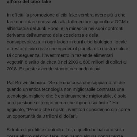
all’oro del cibo fake
In effetti, la promozione di cibi fake sembra avere più a che
fare con il dare nuova vita alla fallimentare agricoltura OGM e
all’industria del Junk Food, e la minaccia nei suoi confronti
derivante dall’aumento della coscienza e della
consapevolezza, in ogni luogo in cui il cibo biologico, locale
e fresco è cibo reale che rigenera il pianeta e la nostra salute.
Di conseguenza, l’investimento in “aziende alimentari
vegetali” è salito da circa 0 nel 2009 a 600 milioni di dollari al
2018. E queste aziende stanno cercando di più.
Pat Brown dichiara: “Se c’è una cosa che sappiamo, è che
quando un’antica tecnologia non migliorabile contrasta una
tecnologia migliore che è continuamente migliorabile, è solo
una questione di tempo prima che il gioco sia finito.” Ha
aggiunto, “Penso che i nostri investitori considerino ciò come
un’opportunità da 3 trilioni di dollari.”
Si tratta di profitti e controllo. Lui, e quelli che balzano sulla
corsa all’oro del cibo fake, non hanno alcuna conoscenza