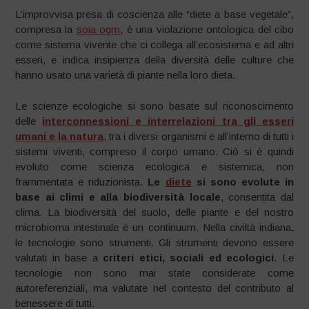
L’improvvisa presa di coscienza alle “diete a base vegetale”,
compresa la
soia ogm
, è una violazione ontologica del cibo
come sistema vivente che ci collega all’ecosistema e ad altri
esseri, e indica insipienza della diversità delle culture che
hanno usato una varietà di piante nella loro dieta.
Le scienze ecologiche si sono basate sul riconoscimento
delle
interconnessioni e interrelazioni tra gli esseri
umani e la natura
, tra i diversi organismi e all’interno di tutti i
sistemi viventi, compreso il corpo umano. Ciò si è quindi
evoluto come scienza ecologica e sistemica, non
frammentata e riduzionista.
Le
diete
si sono evolute in
base ai climi e alla biodiversità locale
, consentita dal
clima. La biodiversità del suolo, delle piante e del nostro
microbioma intestinale è un continuum. Nella civiltà indiana,
le tecnologie sono strumenti. Gli strumenti devono essere
valutati in base a
criteri etici, sociali ed ecologici
. Le
tecnologie non sono mai state considerate come
autoreferenziali, ma valutate nel contesto del contributo al
benessere di tutti.