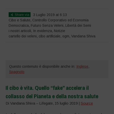
disperato di Big Food per promuovere l’industrializzazione del cibo
Share via
3 Luglio 2019 at 6:13
Cibo e Salute
,
Controllo Corporativo ed Economia
Democratica
,
Futuro Senza Veleni
,
Libertà dei Semi
i nostri articoli
,
In evidenza
,
Notizie
cartello dei veleni
,
cibo artificiale
,
ogm
,
Vandana Shiva
Questo contenuto è disponibile anche in:
Inglese
,
Spagnolo
Il cibo è vita. Quello “fake” accelera il
collasso del Pianeta e della nostra salute
Di Vandana Shiva – Lifegate, 15 luglio 2019 |
Source