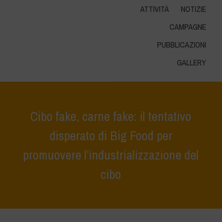
ATTIVITÀ
NOTIZIE
CAMPAGNE
PUBBLICAZIONI
GALLERY
Cibo fake, carne fake: il tentativo
disperato di Big Food per
promuovere l’industrializzazione del
cibo
Home
>
Notizie
>
i nostri articoli
>
Cibo fake, carne fake: il tentativo