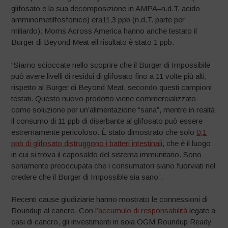
glifosato e la sua decomposizione in AMPA–n.d.T. acido
amminometilfosfonico) era11,3 ppb (n.d.T. parte per
miliardo). Moms Across America hanno anche testato il
Burger di Beyond Meat eil risultato è stato 1 ppb.
“Siamo scioccate nello scoprire che il Burger di Impossibile
può avere livelli di residui di glifosato fino a 11 volte più alti,
rispetto al Burger di Beyond Meat, secondo questi campioni
testati. Questo nuovo prodotto viene commercializzato
come soluzione per un’alimentazione “sana”, mentre in realtà
il consumo di 11 ppb di diserbante al glifosato può essere
estremamente pericoloso. È stato dimostrato che solo
0,1
ppb di glifosato distruggono i batteri intestinali
, che è il luogo
in cui si trova il caposaldo del sistema immunitario. Sono
seriamente preoccupata che i consumatori siano fuorviati nel
credere che il Burger di Impossible sia sano”.
Recenti cause giudiziarie hanno mostrato le connessioni di
Roundup al cancro. Con
l’accumulo di responsabilità
legate a
casi di cancro, gli investimenti in soia OGM Roundup Ready