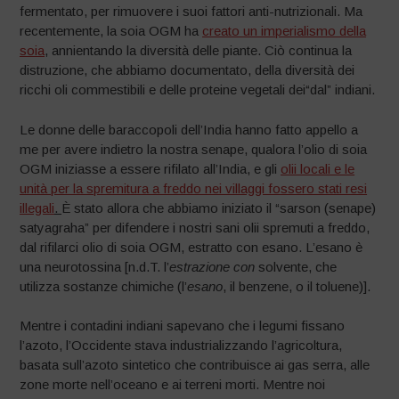
fermentato, per rimuovere i suoi fattori anti-nutrizionali. Ma
recentemente, la soia OGM ha
creato un imperialismo della
soia
, annientando la diversità delle piante. Ciò continua la
distruzione, che abbiamo documentato, della diversità dei
ricchi oli commestibili e delle proteine vegetali dei“dal” indiani.
Le donne delle baraccopoli dell’India hanno fatto appello a
me per avere indietro la nostra senape, qualora l’olio di soia
OGM iniziasse a essere rifilato all’India, e gli
olii locali e le
unità per la spremitura a freddo nei villaggi fossero stati resi
illegali
.
È stato allora che abbiamo iniziato il “sarson (senape)
satyagraha” per difendere i nostri sani olii spremuti a freddo,
dal rifilarci olio di soia OGM, estratto con esano. L’esano è
una neurotossina [n.d.T. l’
estrazione con
solvente, che
utilizza sostanze chimiche (l’
esano
, il benzene, o il toluene)].
Mentre i contadini indiani sapevano che i legumi fissano
l’azoto, l’Occidente stava industrializzando l’agricoltura,
basata sull’azoto sintetico che contribuisce ai gas serra, alle
zone morte nell’oceano e ai terreni morti. Mentre noi