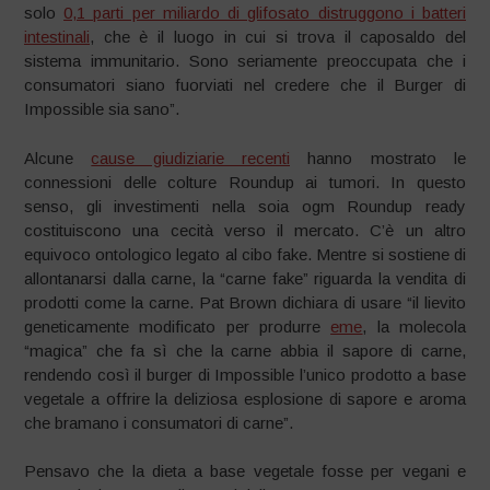
solo
0,1 parti per miliardo di glifosato distruggono i batteri
intestinali
, che è il luogo in cui si trova il caposaldo del
sistema immunitario. Sono seriamente preoccupata che i
consumatori siano fuorviati nel credere che il Burger di
Impossible sia sano”.
Alcune
cause giudiziarie recenti
hanno mostrato le
connessioni delle colture Roundup ai tumori. In questo
senso, gli investimenti nella soia ogm Roundup ready
costituiscono una cecità verso il mercato. C’è un altro
equivoco ontologico legato al cibo fake. Mentre si sostiene di
allontanarsi dalla carne, la “carne fake” riguarda la vendita di
prodotti come la carne. Pat Brown dichiara di usare “il lievito
geneticamente modificato per produrre
eme
, la molecola
“magica” che fa sì che la carne abbia il sapore di carne,
rendendo così il burger di Impossible l’unico prodotto a base
vegetale a offrire la deliziosa esplosione di sapore e aroma
che bramano i consumatori di carne”.
Pensavo che la dieta a base vegetale fosse per vegani e