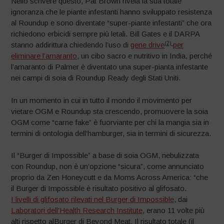
Nello scrivere questo, Pat Brown rivela la sua totale
ignoranza che le piante infestanti hanno sviluppato resistenza
al Roundup e sono diventate “super-piante infestanti” che ora
richiedono erbicidi sempre più letali. Bill Gates e il DARPA
(2)
stanno addirittura chiedendo l’uso di
gene drive
per
eliminare l’amaranto
, un cibo sacro e nutritivo in India, perché
l’amaranto di Palmer è diventato una super-pianta infestante
nei campi di soia di Roundup Ready degli Stati Uniti.
In un momento in cui in tutto il mondo il movimento per
vietare OGM e Roundup sta crescendo, promuovere la soia
OGM come “carne fake” è fuorviante per chi la mangia sia in
termini di ontologia dell’hamburger, sia in termini di sicurezza.
Il “Burger di Impossible” a base di soia OGM, nebulizzata
con Roundup, non è un’opzione “sicura”, come annunciato
proprio da Zen Honeycutt e da Moms Across America: “che
il Burger di Impossible è risultato positivo al glifosato.
I livelli di glifosato rilevati nel Burger di Impossible
, dai
Laboratori dell’Health Research Institute
, erano 11 volte più
alti rispetto alBurger di Beyond Meat. Il risultato totale (il