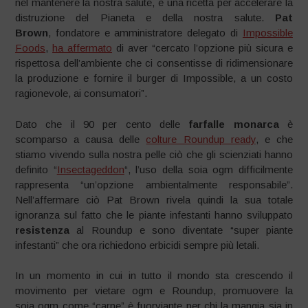
nel mantenere la nostra salute, è una ricetta per accelerare la
distruzione del Pianeta e della nostra salute.
Pat
Brown
, fondatore e amministratore delegato di
Impossible
Foods
,
ha affermato
di aver “cercato l’opzione più sicura e
rispettosa dell’ambiente che ci consentisse di ridimensionare
la produzione e fornire il burger di Impossible, a un costo
ragionevole, ai consumatori”.
Dato che il 90 per cento delle
farfalle monarca
è
scomparso a causa delle
colture Roundup ready
, e che
stiamo vivendo sulla nostra pelle ciò che gli scienziati hanno
definito “
Insectageddon
“, l’uso della soia ogm difficilmente
rappresenta “un’opzione ambientalmente responsabile”.
Nell’affermare ciò Pat Brown rivela quindi la sua totale
ignoranza sul fatto che le piante infestanti hanno sviluppato
resistenza
al Roundup e sono diventate “super piante
infestanti” che ora richiedono erbicidi sempre più letali.
In un momento in cui in tutto il mondo sta crescendo il
movimento per vietare ogm e Roundup, promuovere la
soia ogm come “carne” è fuorviante per chi la mangia sia in