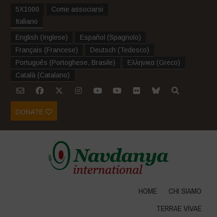
5X1000
Come associarsi
Italiano
English
(
Inglese
)
Español
(
Spagnolo
)
Français
(
Francese
)
Deutsch
(
Tedesco
)
Português
(
Portoghese, Brasile
)
Ελληνικα
(
Greco
)
Català
(
Catalano
)
DONATE
HOME
CHI SIAMO
TERRAE VIVAE