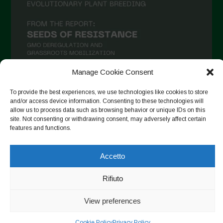
Marzo 2021
Febbraio 2021
Gennaio 2021
Dicembre 2020
Manage Cookie Consent
Novembre 2020
To provide the best experiences, we use technologies like cookies to store
and/or access device information. Consenting to these technologies will
Segui su Instagram
Ottobre 2020
allow us to process data such as browsing behavior or unique IDs on this
Agosto 2020
site. Not consenting or withdrawing consent, may adversely affect certain
features and functions.
Luglio 2020
Copyright © 2026. All rights reserved.
Privacy Policy
-
Giugno 2020
Accetto
Cookie Policy
Maggio 2020
Rifiuto
Designed by ESC
Aprile 2020
View preferences
Marzo 2020
Cookie Policy
Privacy Policy