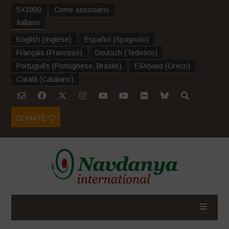
5X1000
Come associarsi
Italiano
English
(
Inglese
)
Español
(
Spagnolo
)
Français
(
Francese
)
Deutsch
(
Tedesco
)
Português
(
Portoghese, Brasile
)
Ελληνικα
(
Greco
)
Català
(
Catalano
)
DONATE