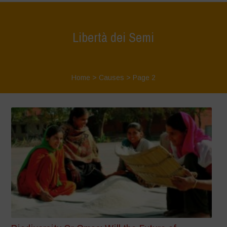
Libertà dei Semi
Home
>
Causes
> Page 2