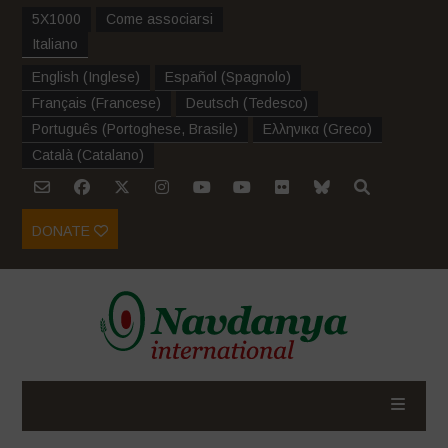
5X1000
Come associarsi
Italiano
English
(
Inglese
)
Español
(
Spagnolo
)
Français
(
Francese
)
Deutsch
(
Tedesco
)
Português
(
Portoghese, Brasile
)
Ελληνικα
(
Greco
)
Català
(
Catalano
)
DONATE