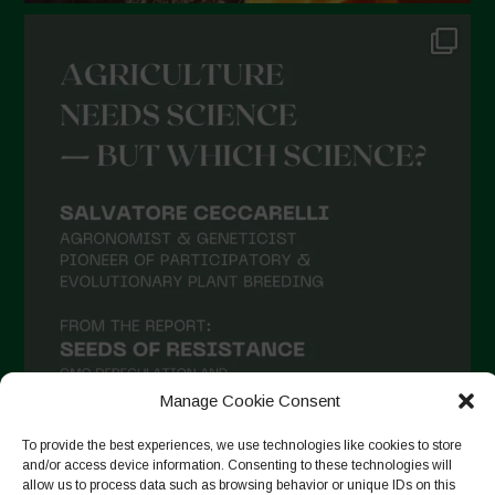
Ottobre 2021
Settembre 2021
Agosto 2021
Luglio 2021
Giugno 2021
Maggio 2021
Aprile 2021
Marzo 2021
Febbraio 2021
Gennaio 2021
Manage Cookie Consent
Dicembre 2020
To provide the best experiences, we use technologies like cookies to store
Novembre 2020
and/or access device information. Consenting to these technologies will
allow us to process data such as browsing behavior or unique IDs on this