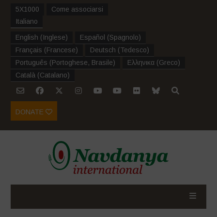
5X1000
Come associarsi
Italiano
English
(
Inglese
)
Español
(
Spagnolo
)
Français
(
Francese
)
Deutsch
(
Tedesco
)
Português
(
Portoghese, Brasile
)
Ελληνικα
(
Greco
)
Català
(
Catalano
)
DONATE