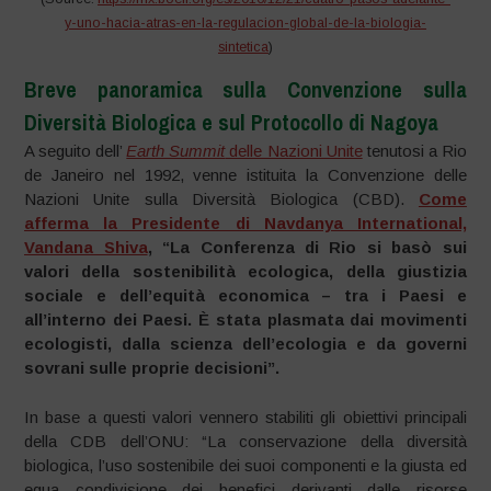
y-uno-hacia-atras-en-la-regulacion-global-de-la-biologia-
sintetica
)
Breve panoramica sulla Convenzione sulla
Diversità Biologica e sul Protocollo di Nagoya
A seguito dell’
Earth Summit
delle Nazioni Unite
tenutosi a Rio
de Janeiro nel 1992, venne istituita la Convenzione delle
Nazioni Unite sulla Diversità Biologica (CBD).
Come
afferma la Presidente di Navdanya International,
Vandana Shiva
, “La Conferenza di Rio si basò sui
valori della sostenibilità ecologica, della giustizia
sociale e dell’equità economica – tra i Paesi e
all’interno dei Paesi. È stata plasmata dai movimenti
ecologisti, dalla scienza dell’ecologia e da governi
sovrani sulle proprie decisioni”.
In base a questi valori vennero stabiliti gli obiettivi principali
della CDB dell’ONU: “La conservazione della diversità
biologica, l’uso sostenibile dei suoi componenti e la giusta ed
equa condivisione dei benefici derivanti dalle risorse