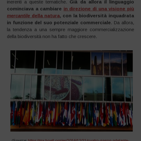
inerenti a queste tematiche.
Già da allora il linguaggio
cominciava a cambiare
in direzione di una visione più
mercantile
della natura
, con la biodiversità inquadrata
in funzione del suo potenziale commerciale
. Da allora,
la tendenza a una sempre maggiore commercializzazione
della biodiversità non ha fatto che crescere.
(Source:
https://mx.boell.org/es/2016/12/21/cuatro-pasos-adelante-