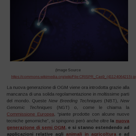
(Image Source
https://commons.wikimedia.org/wiki/File:CRISPR_Cas9_(41124064215).j
La nuova generazione di OGM viene ora introdotta grazie alla
mancanza di una solida regolamentazione in moltissime parti
del mondo. Queste
New Breeding Techniques
(NBT),
New
Genomic Techniques
(NGT) o, come le chiama la
Commissione Europea
, “piante prodotte con alcune nuove
tecniche genomiche”, si spingono però anche oltre
la
nuova
generazione di semi OGM
,
e si stanno estendendo ad
applicazioni relative agli
animali in agricoltura
e ad