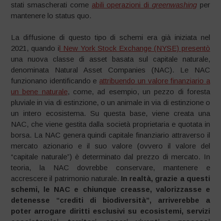
stati smascherati come
abili operazioni di
greenwashing
per
mantenere lo status quo.
La diffusione di questo tipo di schemi era già iniziata nel
2021, quando i
l New York Stock Exchange (NYSE) presentò
una nuova classe di asset basata sul capitale naturale,
denominata Natural Asset Companies (NAC). Le NAC
funzionano identificando e
attribuendo un valore finanziario a
un bene naturale
, come, ad esempio, un pezzo di foresta
pluviale in via di estinzione, o un animale in via di estinzione o
un intero ecosistema. Su questa base, viene creata una
NAC, che viene gestita dalla società proprietaria e quotata in
borsa. La NAC genera quindi capitale finanziario attraverso il
mercato azionario e il suo valore (ovvero il valore del
“capitale naturale”) è determinato dal prezzo di mercato. In
teoria, la NAC dovrebbe conservare, mantenere e
accrescere il patrimonio naturale.
In realtà, grazie a questi
schemi, le NAC e chiunque creasse, valorizzasse e
detenesse “crediti di biodiversità”, arriverebbe a
poter arrogare diritti esclusivi su ecosistemi, servizi