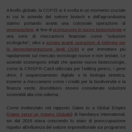
A livello globale, la COP15 si è svolta in un momento cruciale
in cui le aziende del settore biotech e dell’agroindustria
stanno portando avanti una colossale operazione di
greenwashing
, al fine di
promuovere le nuove biotecnologie
e
una serie di meccanismi finanziari come “soluzioni
ecologiche”, oltre a
portare avanti operazioni di
lobbying
per
la deregolamentazione degli OGM
e per immettere più
rapidamente sul mercato tecnologie nuove e non testate. Le
aziende sostengono infatti che queste nuove biotecnologie,
come la CRISPR-Cas9 utilizzata per l’editing genico, i
gene
drive
, il sequenziamento digitale e la biologia sintetica,
insieme a meccanismi come i crediti per la biodiversità e la
finanza verde, dovrebbero essere considerate soluzioni
sostenibili alla crisi odierna.
Come evidenziato nel rapporto Gates to a Global Empire
(
Gates verso un Impero Globale
) di Navdanya International,
sin dal 2016 stava crescendo lo stato di preoccupazione
rispetto all’influenza del settore imprenditoriale sui programmi