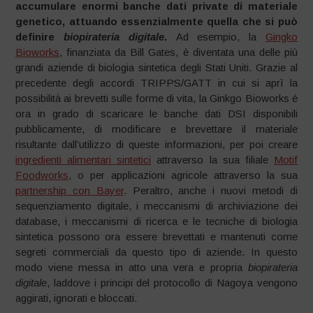
accumulare enormi banche dati private di materiale
genetico, attuando essenzialmente quella che si può
definire
biopirateria digitale
.
Ad esempio, la
Gingko
Bioworks
, finanziata da Bill Gates, è diventata una delle più
grandi aziende di biologia sintetica degli Stati Uniti. Grazie al
precedente degli accordi TRIPPS/GATT in cui si aprì la
possibilità ai brevetti sulle forme di vita, la Ginkgo Bioworks è
ora in grado di scaricare le banche dati DSI disponibili
pubblicamente, di modificare e brevettare il materiale
risultante dall’utilizzo di queste informazioni, per poi creare
ingredienti alimentari sintetici
attraverso la sua filiale
Motif
Foodworks
, o per applicazioni agricole attraverso la sua
partnership con Bayer
. Peraltro, anche i nuovi metodi di
sequenziamento digitale, i meccanismi di archiviazione dei
database, i meccanismi di ricerca e le tecniche di biologia
sintetica possono ora essere brevettati e mantenuti come
segreti commerciali da questo tipo di aziende. In questo
modo viene messa in atto una vera e propria
biopirateria
digitale
, laddove i principi del protocollo di Nagoya vengono
aggirati, ignorati e bloccati.