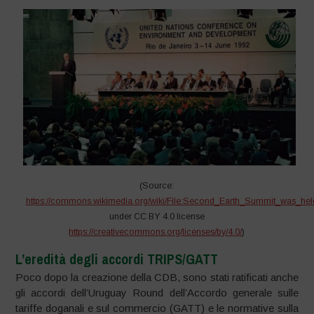
(Source:
https://commons.wikimedia.org/wiki/File:Second_Earth_Summit_was_hel
under CC BY 4.0 license
https://creativecommons.org/licenses/by/4.0/
)
L’eredità degli accordi TRIPS/GATT
Poco dopo la creazione della CDB, sono stati ratificati anche
gli accordi dell’Uruguay Round dell’Accordo generale sulle
tariffe doganali e sul commercio (GATT) e le normative sulla