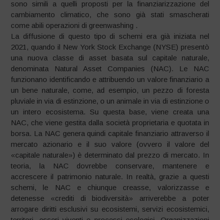
sono simili a quelli proposti per la finanziarizzazione del
cambiamento climatico, che sono già stati smascherati
come abili operazioni di greenwashing .
La diffusione di questo tipo di schemi era già iniziata nel
2021, quando il New York Stock Exchange (NYSE) presentò
una nuova classe di asset basata sul capitale naturale,
denominata Natural Asset Companies (NAC). Le NAC
funzionano identificando e attribuendo un valore finanziario a
un bene naturale, come, ad esempio, un pezzo di foresta
pluviale in via di estinzione, o un animale in via di estinzione o
un intero ecosistema. Su questa base, viene creata una
NAC, che viene gestita dalla società proprietaria e quotata in
borsa. La NAC genera quindi capitale finanziario attraverso il
mercato azionario e il suo valore (ovvero il valore del
«capitale naturale») è determinato dal prezzo di mercato. In
teoria, la NAC dovrebbe conservare, mantenere e
accrescere il patrimonio naturale. In realtà, grazie a questi
schemi, le NAC e chiunque creasse, valorizzasse e
detenesse «crediti di biodiversità» arriverebbe a poter
arrogare diritti esclusivi su ecosistemi, servizi ecosistemici,
territori, esseri viventi e processi ecologici. Organizzazioni