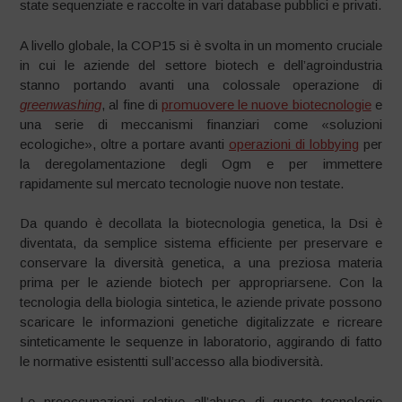
state sequenziate e raccolte in vari database pubblici e privati.
A livello globale, la COP15 si è svolta in un momento cruciale
in cui le aziende del settore biotech e dell’agroindustria
stanno portando avanti una colossale operazione di
greenwashing
, al fine di
promuovere le nuove biotecnologie
e
una serie di meccanismi finanziari come «soluzioni
ecologiche», oltre a portare avanti
operazioni di lobbying
per
la deregolamentazione degli Ogm e per immettere
rapidamente sul mercato tecnologie nuove non testate.
Da quando è decollata la biotecnologia genetica, la Dsi è
diventata, da semplice sistema efficiente per preservare e
conservare la diversità genetica, a una preziosa materia
prima per le aziende biotech per appropriarsene. Con la
tecnologia della biologia sintetica, le aziende private possono
scaricare le informazioni genetiche digitalizzate e ricreare
sinteticamente le sequenze in laboratorio, aggirando di fatto
le normative esistentti sull’accesso alla biodiversità.
Le preoccupazioni relative all’abuso di queste tecnologie