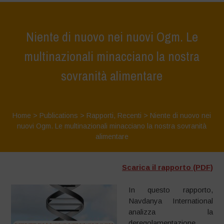
Niente di nuovo nei nuovi Ogm. Le
multinazionali minacciano la nostra
sovranità alimentare
Home
>
Publications
>
Rapporti
,
Recenti
>
Niente di nuovo nei
nuovi Ogm. Le multinazionali minacciano la nostra sovranità
alimentare
Scarica il rapporto (PDF)
In questo rapporto,
Navdanya International
analizza la
deregolamentazione