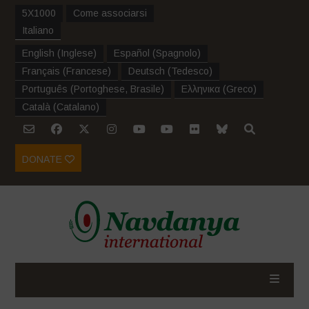
5X1000
Come associarsi
Italiano
English
(
Inglese
)
Español
(
Spagnolo
)
Français
(
Francese
)
Deutsch
(
Tedesco
)
Português
(
Portoghese, Brasile
)
Ελληνικα
(
Greco
)
Català
(
Catalano
)
DONATE