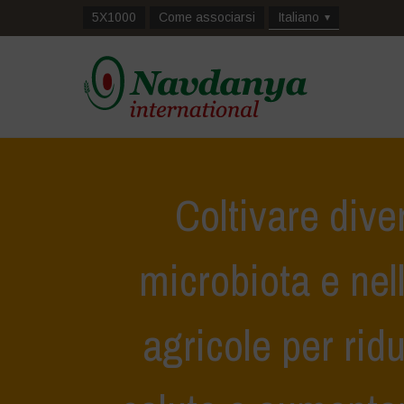
5X1000
Come associarsi
Italiano
Coltivare dive
microbiota e nel
agricole per ridu