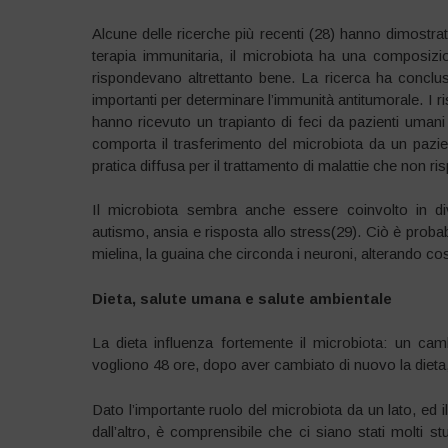
Alcune delle ricerche più recenti (28) hanno dimostrat
terapia immunitaria, il microbiota ha una composizio
rispondevano altrettanto bene. La ricerca ha conclu
importanti per determinare l’immunità antitumorale. I ris
hanno ricevuto un trapianto di feci da pazienti umani 
comporta il trasferimento del microbiota da un pazi
pratica diffusa per il trattamento di malattie che non ris
Il microbiota sembra anche essere coinvolto in div
autismo, ansia e risposta allo stress(29). Ciò è prob
mielina, la guaina che circonda i neuroni, alterando co
Dieta, salute umana e salute ambientale
La dieta influenza fortemente il microbiota: un ca
vogliono 48 ore, dopo aver cambiato di nuovo la dieta, pr
Dato l’importante ruolo del microbiota da un lato, ed 
dall’altro, è comprensibile che ci siano stati molti st