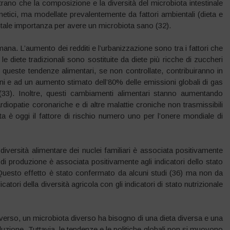
strano che la composizione e la diversità del microbiota intestinale
etici, ma modellate prevalentemente da fattori ambientali (dieta e
mentale importanza per avere un microbiota sano (32).
ana. L’aumento dei redditi e l’urbanizzazione sono tra i fattori che
e diete tradizionali sono sostituite da diete più ricche di zuccheri
2050 queste tendenze alimentari, se non controllate, contribuiranno in
ni e ad un aumento stimato dell’80% delle emissioni globali di gas
e (33). Inoltre, questi cambiamenti alimentari stanno aumentando
ardiopatie coronariche e di altre malattie croniche non trasmissibili
ta è oggi il fattore di rischio numero uno per l’onere mondiale di
versità alimentare dei nuclei familiari è associata positivamente
à di produzione è associata positivamente agli indicatori dello stato
. Questo effetto è stato confermato da alcuni studi (36) ma non da
dicatori della diversità agricola con gli indicatori di stato nutrizionale
verso, un microbiota diverso ha bisogno di una dieta diversa e una
oduzione. Tuttavia, le tendenze e le politiche globali non si muovono