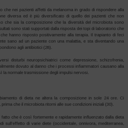
o che nei pazienti affetti da melanoma in grado di rispondere alla
ne diversa ed è più diversificato di quello dei pazienti che non
so che sia la composizione che la diversità del microbiota sono
ultati sono stati supportati dalla risposta dei topi di laboratorio che
che hanno risposto positivamente alla terapia. Il trapianto di feci
ente sano ad un paziente con una malattia, e sta diventando una
pondono agli antibiotici (28).
ersi disturbi neuropsichiatrici come depressione, schizofrenia,
abilmente dovuto al danno che i processi infiammatori causano alla
sì la normale trasmissione degli impulsi nervosi.
mbiamento di dieta ne altera la composizione in sole 24 ore. Ci
ima che il microbiota ritorni alle sue condizioni iniziali (30).
il fatto che è così fortemente e rapidamente influenzato dalla dieta
udi sull’effetto di varie diete (occidentale, onnivora, mediterranea,