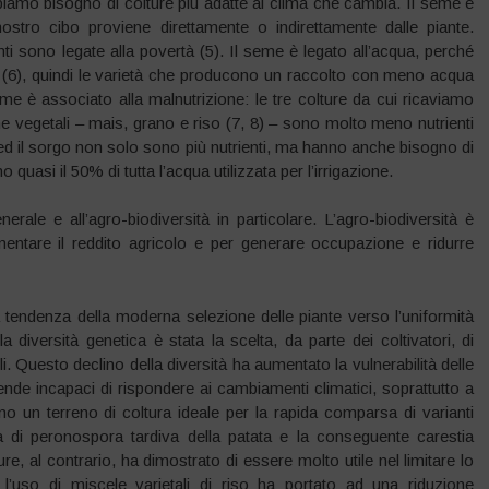
iamo bisogno di colture più adatte al clima che cambia. Il seme è
ostro cibo proviene direttamente o indirettamente dalle piante.
nti sono legate alla povertà (5). Il seme è legato all’acqua, perché
ura (6), quindi le varietà che producono un raccolto con meno acqua
me è associato alla malnutrizione: le tre colture da cui ricaviamo
eine vegetali – mais, grano e riso (7, 8) – sono molto meno nutrienti
io ed il sorgo non solo sono più nutrienti, ma hanno anche bisogno di
quasi il 50% di tutta l’acqua utilizzata per l’irrigazione.
nerale e all’agro-biodiversità in particolare. L’agro-biodiversità è
mentare il reddito agricolo e per generare occupazione e ridurre
 tendenza della moderna selezione delle piante verso l’uniformità
a diversità genetica è stata la scelta, da parte dei coltivatori, di
li. Questo declino della diversità ha aumentato la vulnerabilità delle
rende incapaci di rispondere ai cambiamenti climatici, soprattutto a
ono un terreno di coltura ideale per la rapida comparsa di varianti
ia di peronospora tardiva della patata e la conseguente carestia
ure, al contrario, ha dimostrato di essere molto utile nel limitare lo
 l’uso di miscele varietali di riso ha portato ad una riduzione