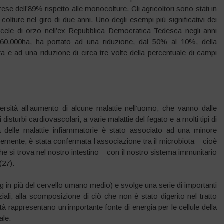
ese dell’89% rispetto alle monocolture. Gli agricoltori sono stati in
colture nel giro di due anni. Uno degli esempi più significativi dei
iscele di orzo nell’ex Repubblica Democratica Tedesca negli anni
60.000ha, ha portato ad una riduzione, dal 50% al 10%, della
a e ad una riduzione di circa tre volte della percentuale di campi
ersità all’aumento di alcune malattie nell’uomo, che vanno dalle
i disturbi cardiovascolari, a varie malattie del fegato e a molti tipi di
a delle malattie infiammatorie è stato associato ad una minore
temente, è stata confermata l’associazione tra il microbiota – cioè
i che si trova nel nostro intestino – con il nostro sistema immunitario
(27).
g in più del cervello umano medio) e svolge una serie di importanti
ziali, alla scomposizione di ciò che non è stato digerito nel tratto
vità rappresentano un’importante fonte di energia per le cellule della
ale.