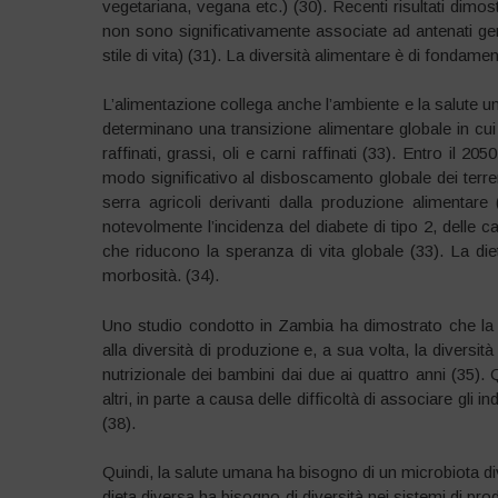
vegetariana, vegana etc.) (30). Recenti risultati dimo
non sono significativamente associate ad antenati gen
stile di vita) (31). La diversità alimentare è di fonda
L’alimentazione collega anche l’ambiente e la salute um
determinano una transizione alimentare globale in cui l
raffinati, grassi, oli e carni raffinati (33). Entro il 
modo significativo al disboscamento globale dei terre
serra agricoli derivanti dalla produzione alimentar
notevolmente l’incidenza del diabete di tipo 2, delle c
che riducono la speranza di vita globale (33). La die
morbosità. (34).
Uno studio condotto in Zambia ha dimostrato che la di
alla diversità di produzione e, a sua volta, la diversit
nutrizionale dei bambini dai due ai quattro anni (35)
altri, in parte a causa delle difficoltà di associare gli in
(38).
Quindi, la salute umana ha bisogno di un microbiota di
dieta diversa ha bisogno di diversità nei sistemi di pr