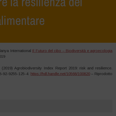
e la resilienza del
alimentare
danya International
Il Futuro del cibo – Biodiversità e agroecologia
019
al (2019) Agrobiodiversity Index Report 2019: risk and resilience.
978-92-9255-125-4:
https://hdl.handle.net/10568/100820
– Riprodotto