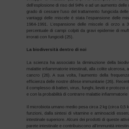
dell’esplosione di riso del 94% e ad un aumento delle r
grado di cessare l’uso del trattamento fungicida delle 
vantaggi delle miscele è stata l’espansione delle m
1984-1991. L’espansione delle miscele di orzo a 3
percentuale di campi colpiti da gravi epidemie di muff
irrorati con fungicidi (25).
La biodiversità dentro di noi
La scienza ha associato la diminuzione della biodiv
malattie infiammatorie intestinali, alla colite ulcerosa, a
cancro (26). A sua volta, l’aumento della frequenz
efficienza delle nostre difese immunitarie (26). Recen
il complesso di batteri, virus, funghi, lieviti e protozo
e con la probabilità di contrarre malattie infiammatorie 
Il microbiota umano medio pesa circa 2 kg (circa 0,5 k
funzioni, dalla sintesi di vitamine e aminoacidi essen
intestinale superiore. Alcuni dei prodotti di queste atti
parete intestinale e contribuiscono all’immunità intestin