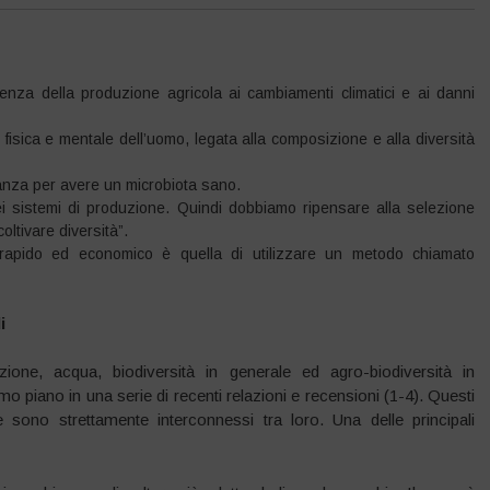
lienza della produzione agricola ai cambiamenti climatici e ai danni
 fisica e mentale dell’uomo, legata alla composizione e alla diversità
anza per avere un microbiota sano.
nei sistemi di produzione. Quindi dobbiamo ripensare alla selezione
oltivare diversità”.
 rapido ed economico è quella di utilizzare un metodo chiamato
i
one, acqua, biodiversità in generale ed agro-biodiversità in
o piano in una serie di recenti relazioni e recensioni (1-4). Questi
sono strettamente interconnessi tra loro. Una delle principali