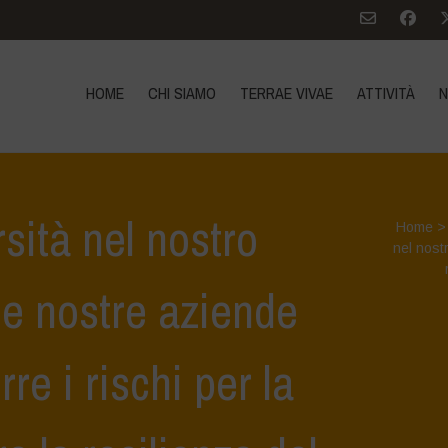
HOME
CHI SIAMO
TERRAE VIVAE
ATTIVITÀ
N
rsità nel nostro
Home
nel nost
le nostre aziende
rre i rischi per la