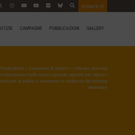
DONATE
OTIZIE
CAMPAGNE
PUBBLICAZIONI
GALLERY
>
Publications
>
Documenti di Sintesi
>
Coltivare diversità
ro microbiota e nelle nostre aziende agricole per ridurre i
rischi per la salute e aumentare la resilienza del sistema
alimentare