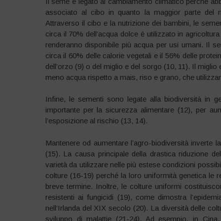
Il seme è legato al cambiamento climatico perché abb
associato al cibo in quanto la maggior parte del n
Attraverso il cibo e la nutrizione dei bambini, le seme
circa il 70% dell’acqua dolce è utilizzato in agricolt
renderanno disponibile più acqua per usi umani. Il se
circa il 60% delle calorie vegetali e il 56% delle prot
dell’orzo (9) o del miglio e del sorgo (10, 11). Il migl
meno acqua rispetto a mais, riso e grano, che utilizzano 
Infine, le sementi sono legate alla biodiversità in ge
importante per la sicurezza alimentare (12), per au
l’esposizione al rischio (13, 14).
Mantenere od aumentare l’agro-biodiversità inverte la
(15). La causa principale della drastica riduzione dell
varietà da utilizzare nelle più estese condizioni possibi
colture (16-19) perché la loro uniformità genetica le 
breve termine. Inoltre, le colture uniformi costituisc
resistenti ai fungicidi (19), come dimostra l’epidem
nell’Irlanda del XIX secolo (20). La diversità delle colt
sviluppo di malattie (21-24). Ad esempio, in Cina,