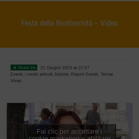
Festa della Biodiversità – Video
Home
>
Eventi
>
Festa della Biodiversità – Video
Share via
21 Giugno 2023 at 22:07
Eventi
,
i nostri articoli
,
Notizie
,
Report Eventi
,
Terrae
Vivae
Fai clic per accettare i
cookie marketing e abilitare