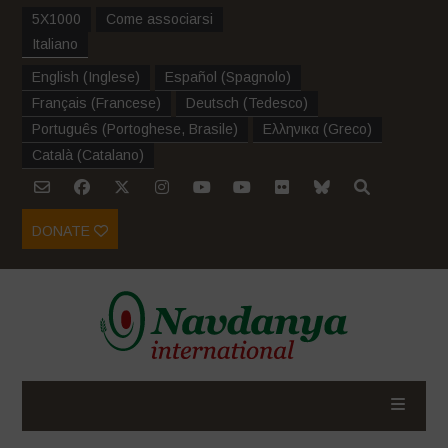
5X1000
Come associarsi
Italiano
English
(
Inglese
)
Español
(
Spagnolo
)
Français
(
Francese
)
Deutsch
(
Tedesco
)
Português
(
Portoghese, Brasile
)
Ελληνικα
(
Greco
)
Català
(
Catalano
)
DONATE