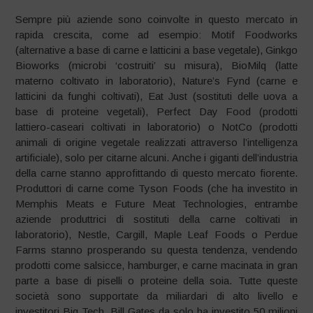
Sempre più aziende sono coinvolte in questo mercato in
rapida crescita, come ad esempio: Motif Foodworks
(alternative a base di carne e latticini a base vegetale), Ginkgo
Bioworks (microbi ‘costruiti’ su misura), BioMilq (latte
materno coltivato in laboratorio), Nature’s Fynd (carne e
latticini da funghi coltivati), Eat Just (sostituti delle uova a
base di proteine ​​vegetali), Perfect Day Food (prodotti
lattiero-caseari coltivati ​​in laboratorio) o NotCo (prodotti
animali di origine vegetale realizzati attraverso l’intelligenza
artificiale), solo per citarne alcuni. Anche i giganti dell’industria
della carne stanno approfittando di questo mercato fiorente.
Produttori di carne come Tyson Foods (che ha investito in
Memphis Meats e Future Meat Technologies, entrambe
aziende produttrici di sostituti della carne coltivati ​​in
laboratorio), Nestle, Cargill, Maple Leaf Foods o Perdue
Farms stanno prosperando su questa tendenza, vendendo
prodotti come salsicce, hamburger, e carne macinata in gran
parte a base di piselli o proteine ​​della soia. Tutte queste
società sono supportate da miliardari di alto livello e
investitori Big Tech. Bill Gates da solo ha investito 50 milioni