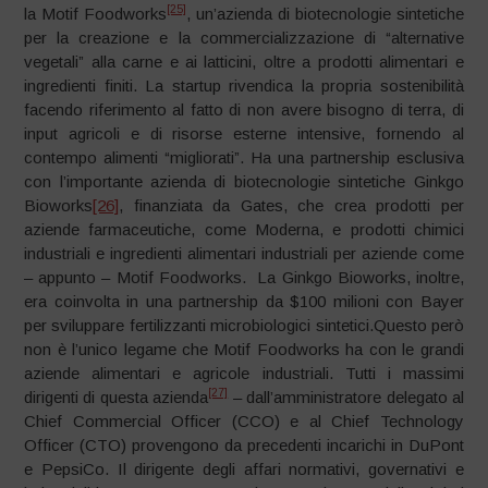
[25]
la Motif Foodworks
, un’azienda di biotecnologie sintetiche
per la creazione e la commercializzazione di “alternative
vegetali” alla carne e ai latticini, oltre a prodotti alimentari e
ingredienti finiti. La startup rivendica la propria sostenibilità
facendo riferimento al fatto di non avere bisogno di terra, di
input agricoli e di risorse esterne intensive, fornendo al
contempo alimenti “migliorati”. Ha una partnership esclusiva
con l’importante azienda di biotecnologie sintetiche Ginkgo
Bioworks
[26]
, finanziata da Gates, che crea prodotti per
aziende farmaceutiche, come Moderna, e prodotti chimici
industriali e ingredienti alimentari industriali per aziende come
– appunto – Motif Foodworks. La Ginkgo Bioworks, inoltre,
era coinvolta in una partnership da $100 milioni con Bayer
per sviluppare fertilizzanti microbiologici sintetici.Questo però
non è l’unico legame che Motif Foodworks ha con le grandi
aziende alimentari e agricole industriali. Tutti i massimi
[27]
dirigenti di questa azienda
– dall’amministratore delegato al
Chief Commercial Officer (CCO) e al Chief Technology
Officer (CTO) provengono da precedenti incarichi in DuPont
e PepsiCo. Il dirigente degli affari normativi, governativi e