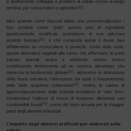
è direttamente collegata a problemi di salute cronici a lungo
[40]
termine, per consumatori e agricoltori
.
Altre aziende come Beyond Meat, che commercializzano i
loro prodotti come “puliti” poiché privi di ingredienti
geneticamente modificati, ammettono di non utilizzare
[41]
prodotti biologici
, il che comporta quindi il dover fare
affidamento su monocolture e pesticidi. Ironia della sorte,
queste alternative vegetali alla carne, che affermano di poter
salvare animali, acqua e ambiente, stanno invece
contribuendo direttamente ad un sistema alimentare che
[42]
minaccia la biodiversità globale
, attraverso la distruzione
della fauna selvatica, l’alterazione dei suoli e l’inquinamento
[43]
delle falde acquifere sotterranee
. Inoltre, le catene di
approvvigionamento delle aziende produttrici di “cibo finto”
comportano l’utilizzo di mezzi di trasporto alimentati con
[44]
combustibili fossili
, come del resto accade per la maggior
parte degli alimenti industriali.
L’impatto degli alimenti artificiali iper-elaborati sulla
salute