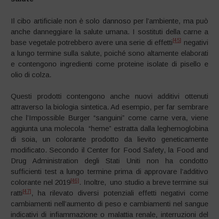
Il cibo artificiale non è solo dannoso per l’ambiente, ma può
anche danneggiare la salute umana. I sostituti della carne a
[45]
base vegetale potrebbero avere una serie di effetti
negativi
a lungo termine sulla salute, poiché sono altamente elaborati
e contengono ingredienti come proteine ​​isolate di pisello e
olio di colza.
Questi prodotti contengono anche nuovi additivi ottenuti
attraverso la biologia sintetica. Ad esempio, per far sembrare
che l’Impossible Burger “sanguini” come carne vera, viene
aggiunta una molecola “heme” estratta dalla leghemoglobina
di soia, un colorante prodotto da lievito geneticamente
modificato. Secondo il Center for Food Safety, la Food and
Drug Administration degli Stati Uniti non ha condotto
sufficienti test a lungo termine prima di approvare l’additivo
[46]
colorante nel 2019
. Inoltre, uno studio a breve termine sui
[47]
ratti
, ha rilevato diversi potenziali effetti negativi come
cambiamenti nell’aumento di peso e cambiamenti nel sangue
indicativi di infiammazione o malattia renale, interruzioni del