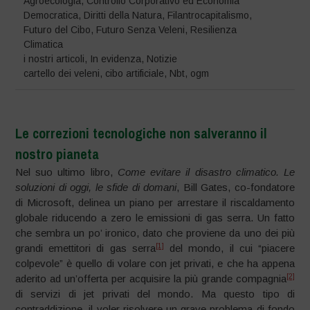
Agroecologia
,
Controllo Corporativo ed Economia
Democratica
,
Diritti della Natura
,
Filantrocapitalismo
,
Futuro del Cibo
,
Futuro Senza Veleni
,
Resilienza
Climatica
i nostri articoli
,
In evidenza
,
Notizie
cartello dei veleni
,
cibo artificiale
,
Nbt
,
ogm
Le correzioni tecnologiche non salveranno il
nostro pianeta
Nel suo ultimo libro,
Come evitare il disastro climatico. Le
soluzioni di oggi, le sfide di domani
, Bill Gates, co-fondatore
di Microsoft, delinea un piano per arrestare il riscaldamento
globale riducendo a zero le emissioni di gas serra. Un fatto
che sembra un po’ ironico, dato che proviene da uno dei più
[1]
grandi emettitori di gas serra
del mondo, il cui “piacere
colpevole” è quello di volare con jet privati, e che ha appena
[2]
aderito ad un’offerta per acquisire la più grande compagnia
di servizi di jet privati del mondo. Ma questo tipo di
contraddizione, il voler risolvere un grave problema di fondo