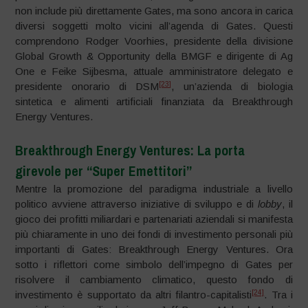
non include più direttamente Gates, ma sono ancora in carica
diversi soggetti molto vicini all’agenda di Gates. Questi
comprendono Rodger Voorhies, presidente della divisione
Global Growth & Opportunity della BMGF e dirigente di Ag
One e Feike Sijbesma, attuale amministratore delegato e
[23]
presidente onorario di DSM
, un’azienda di biologia
sintetica e alimenti artificiali finanziata da Breakthrough
Energy Ventures.
Breakthrough Energy Ventures: La porta
girevole per “Super Emettitori”
Mentre la promozione del paradigma industriale a livello
politico avviene attraverso iniziative di sviluppo e di
lobby
, il
gioco dei profitti miliardari e partenariati aziendali si manifesta
più chiaramente in uno dei fondi di investimento personali più
importanti di Gates: Breakthrough Energy Ventures. Ora
sotto i riflettori come simbolo dell’impegno di Gates per
risolvere il cambiamento climatico, questo fondo di
[24]
investimento è supportato da altri filantro-capitalisti
. Tra i