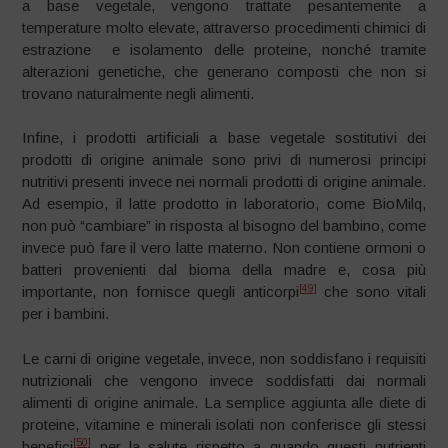
a base vegetale, vengono trattate pesantemente a
temperature molto elevate, attraverso procedimenti chimici di
estrazione e isolamento delle proteine, nonché tramite
alterazioni genetiche, che generano composti che non si
trovano naturalmente negli alimenti.
Infine, i prodotti artificiali a base vegetale sostitutivi dei
prodotti di origine animale sono privi di numerosi principi
nutritivi presenti invece nei normali prodotti di origine animale.
Ad esempio, il latte prodotto in laboratorio, come BioMilq,
non può “cambiare” in risposta al bisogno del bambino, come
invece può fare il vero latte materno. Non contiene ormoni o
batteri provenienti dal bioma della madre e, cosa più
[49]
importante, non fornisce quegli anticorpi
che sono vitali
per i bambini.
Le carni di origine vegetale, invece, non soddisfano i requisiti
nutrizionali che vengono invece soddisfatti dai normali
alimenti di origine animale. La semplice aggiunta alle diete di
proteine, vitamine e minerali isolati non conferisce gli stessi
[50]
benefici
per la salute rispetto a quando questi nutrienti