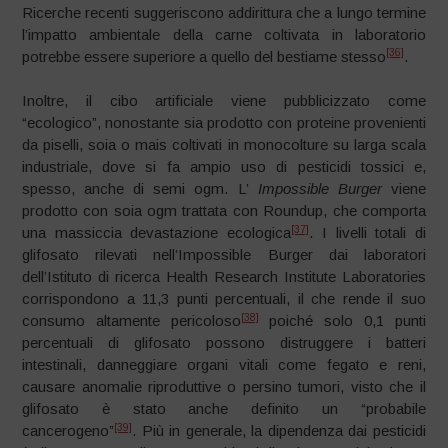
Ricerche recenti suggeriscono addirittura che a lungo termine
l’impatto ambientale della carne coltivata in laboratorio
[36]
potrebbe essere superiore a quello del bestiame stesso
.
Inoltre, il cibo artificiale viene pubblicizzato come
“ecologico”, nonostante sia prodotto con proteine ​​provenienti
da piselli, soia o mais coltivati in monocolture su larga scala
industriale, dove si fa ampio uso di pesticidi tossici e,
spesso, anche di semi ogm. L’
Impossible Burger
viene
prodotto con soia ogm trattata con Roundup, che comporta
[37]
una massiccia devastazione ecologica
. I livelli totali di
glifosato rilevati nell’Impossible Burger dai laboratori
dell’Istituto di ricerca Health Research Institute Laboratories
corrispondono a 11,3 punti percentuali, il che rende il suo
[38]
consumo altamente pericoloso
poiché solo 0,1 punti
percentuali di glifosato possono distruggere i batteri
intestinali, danneggiare organi vitali come fegato e reni,
causare anomalie riproduttive o persino tumori, visto che il
glifosato è stato anche definito un “probabile
[39]
cancerogeno”
. Più in generale, la dipendenza dai pesticidi