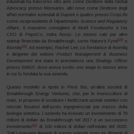
industriali ha trascorso otto anni come Direttore della Global
Advocacy presso Monsanto, altri nove come Direttore degli
affari normativi aziendali di Dupont e quattro presso CropLife
come vicepresidente di Dipartimento
Science and Regulatory
Affairs
. Il massimo consigliere di Motif Foodworks è l’ex
CEO di PepsiCo, Indra Nooyi. Lo stesso vale per altre
[28]
startup finanziate da Breakthrough, come Nature’s Fynd
o
[29]
Biomilq
. Ad esempio, Rachel Lee, co-fondatrice di Biomilq
e dirigente del settore
Product Management & Business
Development
era stata in precedenza una
Strategy Officer
presso BMGF, dove aveva svolto uno stage lo stesso anno
in cui fu fondata la sua azienda.
Questo modello si ripete in Pivot Bio, un’altra società di
Breakthrough Energy Ventures, che, per le monocolture di
mais, si propone di sostituire i fertilizzanti azotati sintetici con
microbi fissatori dell’azoto ingegnerizzati per mezzo della
biologia sintetica. L’azienda ha ricevuto un investimento di 70
milioni di dollari da Breakthrough nel 2017 e un successivo
[30]
investimento
di 100 milioni di dollari nell’estate del 2020.
Tutti i massimi dirigenti di questa azienda sono ex dirigenti di