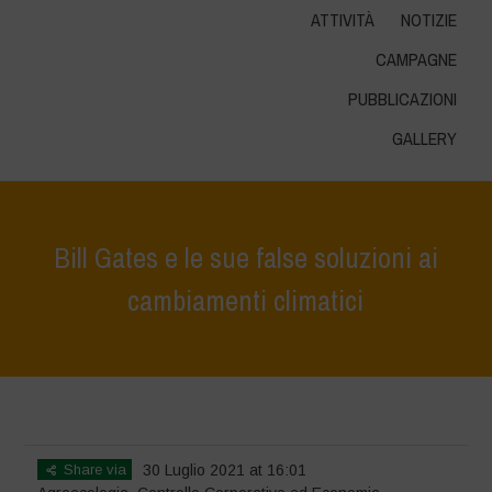
ATTIVITÀ
NOTIZIE
CAMPAGNE
PUBBLICAZIONI
GALLERY
Bill Gates e le sue false soluzioni ai
cambiamenti climatici
Home
>
Notizie
>
i nostri articoli
>
Bill Gates e le sue false soluzioni ai
cambiamenti climatici
Share via
30 Luglio 2021 at 16:01