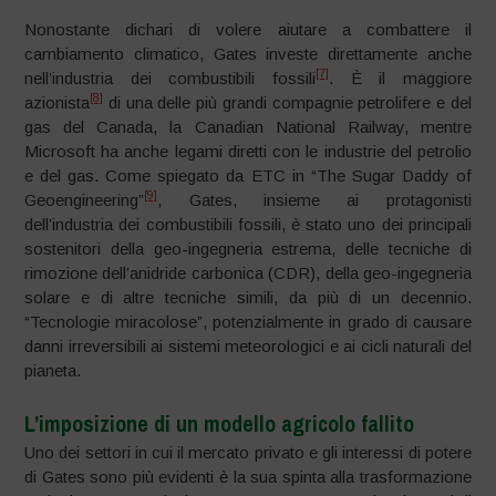
Nonostante dichari di volere aiutare a combattere il
cambiamento climatico, Gates investe direttamente anche
[7]
nell’industria dei combustibili fossili
. È il maggiore
[8]
azionista
di una delle più grandi compagnie petrolifere e del
gas del Canada, la Canadian National Railway, mentre
Microsoft ha anche legami diretti con le industrie del petrolio
e del gas. Come spiegato da ETC in “The Sugar Daddy of
[9]
Geoengineering”
, Gates, insieme ai protagonisti
dell’industria dei combustibili fossili, è stato uno dei principali
sostenitori della geo-ingegneria estrema, delle tecniche di
rimozione dell’anidride carbonica (CDR), della geo-ingegneria
solare e di altre tecniche simili, da più di un decennio.
“Tecnologie miracolose”, potenzialmente in grado di causare
danni irreversibili ai sistemi meteorologici e ai cicli naturali del
pianeta.
L’imposizione di un modello agricolo fallito
Uno dei settori in cui il mercato privato e gli interessi di potere
di Gates sono più evidenti è la sua spinta alla trasformazione