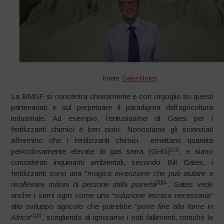
Fonte:
Gates Notes
La BMGF si concentra chiaramente e con orgoglio su questi
partenariati e sul perpetuare il paradigma dell’agricoltura
industriale. Ad esempio, l’entusiasmo di Gates per i
fertilizzanti chimici è ben noto. Nonostante gli scienziati
affermino che i fertilizzanti chimici emettano quantità
[14]
pericolosamente elevate di gas serra (GHG)
, e siano
considerati inquinanti ambientali, secondo Bill Gates, i
fertilizzanti sono una “
magica
invenzione che può aiutare a
[15]
risollevare milioni di persone dalla povertà
“. Gates vede
anche i semi ogm come una “
soluzione tecnica necessaria
”
allo sviluppo agricolo che potrebbe “
porre fine alla fame in
[16]
Africa
“
, scegliendo di ignorarne i noti fallimenti, nonché le