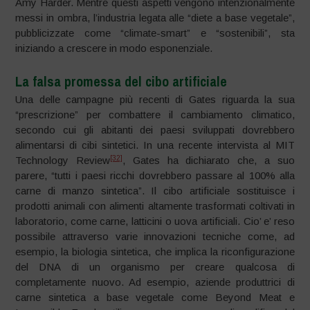
Amy Harder. Mentre questi aspetti vengono intenzionalmente
messi in ombra, l’industria legata alle “diete a base vegetale”,
pubblicizzate come “climate-smart” e “sostenibili”, sta
iniziando a crescere in modo esponenziale.
La falsa promessa del cibo artificiale
Una delle campagne più recenti di Gates riguarda la sua
“prescrizione” per combattere il cambiamento climatico,
secondo cui gli abitanti dei paesi sviluppati dovrebbero
alimentarsi di cibi sintetici. In una recente intervista al MIT
[32]
Technology Review
, Gates ha dichiarato che, a suo
parere, “tutti i paesi ricchi dovrebbero passare al 100% alla
carne di manzo sintetica”. Il cibo artificiale sostituisce i
prodotti animali con alimenti altamente trasformati coltivati ​​in
laboratorio, come carne, latticini o uova artificiali. Cio’ e’ reso
possibile attraverso varie innovazioni tecniche come, ad
esempio, la biologia sintetica, che implica la riconfigurazione
del DNA di un organismo per creare qualcosa di
completamente nuovo. Ad esempio, aziende produttrici di
carne sintetica a base vegetale come Beyond Meat e