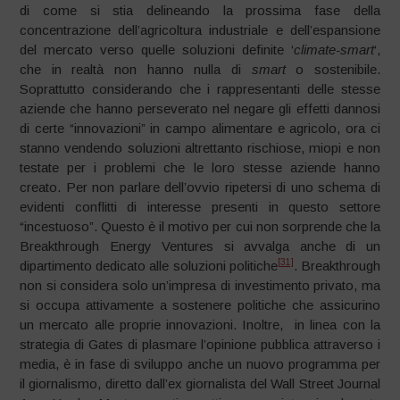
di come si stia delineando la prossima fase della
concentrazione dell’agricoltura industriale e dell’espansione
del mercato verso quelle soluzioni definite ‘
climate-smart
‘,
che in realtà non hanno nulla di
smart
o sostenibile.
Soprattutto considerando che i rappresentanti delle stesse
aziende che hanno perseverato nel negare gli effetti dannosi
di certe “innovazioni” in campo alimentare e agricolo, ora ci
stanno vendendo soluzioni altrettanto rischiose, miopi e non
testate per i problemi che le loro stesse aziende hanno
creato. Per non parlare dell’ovvio ripetersi di uno schema di
evidenti conflitti di interesse presenti in questo settore
“incestuoso”. Questo è il motivo per cui non sorprende che la
Breakthrough Energy Ventures si avvalga anche di un
[31]
dipartimento dedicato alle soluzioni politiche
. Breakthrough
non si considera solo un’impresa di investimento privato, ma
si occupa attivamente a sostenere politiche che assicurino
un mercato alle proprie innovazioni. Inoltre, in linea con la
strategia di Gates di plasmare l’opinione pubblica attraverso i
media, è in fase di sviluppo anche un nuovo programma per
il giornalismo, diretto dall’ex giornalista del Wall Street Journal