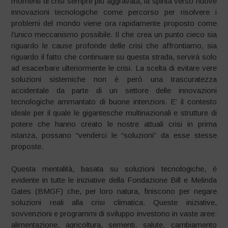
momenti di crisi sempre più aggravata, la spinta verso nuove
innovazioni tecnologiche come percorso per risolvere i
problemi del mondo viene ora rapidamente proposto come
l’unico
meccanismo possibile. Il che crea un punto cieco sia
riguardo le cause profonde delle crisi che affrontiamo, sia
riguardo il fatto che continuare su questa strada, servirà solo
ad esacerbare ulteriormente le crisi. La scelta di evitare vere
soluzioni sistemiche non è però una trascuratezza
accidentale da parte di un settore delle innovazioni
tecnologiche ammantato di buone intenzioni. E’ il contesto
ideale per il quale le gigantesche multinazionali e strutture di
potere che hanno creato le nostre attuali crisi in prima
istanza, possano “venderci le “soluzioni” da esse stesse
proposte.
Questa mentalità, basata su soluzioni tecnologiche, è
evidente in tutte le iniziative della Fondazione Bill e Melinda
Gates (BMGF) che, per loro natura, finiscono per negare
soluzioni reali alla crisi climatica. Queste iniziative,
sovvenzioni e programmi di sviluppo investono in vaste aree:
alimentazione, agricoltura, sementi, salute, cambiamento