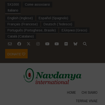
5X1000
Come associarsi
Italiano
English
(
Inglese
)
Español
(
Spagnolo
)
Français
(
Francese
)
Deutsch
(
Tedesco
)
Português
(
Portoghese, Brasile
)
Ελληνικα
(
Greco
)
Català
(
Catalano
)
DONATE
HOME
CHI SIAMO
TERRAE VIVAE