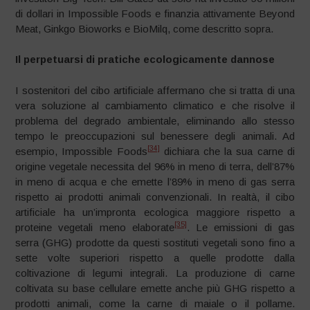
di dollari in Impossible Foods e finanzia attivamente Beyond
Meat, Ginkgo Bioworks e BioMilq, come descritto sopra.
Il perpetuarsi di pratiche ecologicamente dannose
I sostenitori del cibo artificiale affermano che si tratta di una
vera soluzione al cambiamento climatico e che risolve il
problema del degrado ambientale, eliminando allo stesso
tempo le preoccupazioni sul benessere degli animali. Ad
[34]
esempio, Impossible Foods
dichiara che la sua carne di
origine vegetale necessita del 96% in meno di terra, dell’87%
in meno di acqua e che emette l’89% in meno di gas serra
rispetto ai prodotti animali convenzionali. In realtà, il cibo
artificiale ha un’impronta ecologica maggiore rispetto a
[35]
proteine ​vegetali meno elaborate
. Le emissioni di gas
serra (GHG) prodotte da questi sostituti vegetali sono fino a
sette volte superiori rispetto a quelle prodotte dalla
coltivazione di legumi integrali. La produzione di carne
coltivata su base cellulare emette anche più GHG rispetto a
prodotti animali, come la carne di maiale o il pollame.