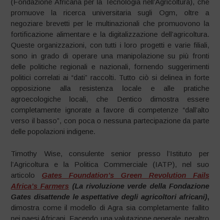
(Fondazione Africana per la Tecnologia nell’Agricoltura), che
promuove la ricerca universitaria sugli Ogm, oltre a
negoziare brevetti per le multinazionali che promuovono la
fortificazione alimentare e la digitalizzazione dell’agricoltura.
Queste organizzazioni, con tutti i loro progetti e varie filiali,
sono in grado di operare una manipolazione su più fronti
delle politiche regionali e nazionali, fornendo suggerimenti
politici correlati ai “dati” raccolti. Tutto ciò si delinea in forte
opposizione alla resistenza locale e alle pratiche
agroecologiche locali, che Dentico dimostra essere
completamente ignorate a favore di competenze “dall’alto
verso il basso”, con poca o nessuna partecipazione da parte
delle popolazioni indigene.
Timothy Wise, consulente senior presso l’Istituto per
l’Agricoltura e la Politica Commerciale (IATP), nel suo
articolo
Gates Foundation’s Green Revolution Fails
Africa’s Farmers
(
La rivoluzione verde della Fondazione
Gates disattende le aspettative degli agricoltori africani)
,
dimostra come il modello di Agra sia completamente fallito
nei paesi Africani. Facendo una valutazione generale, peraltro