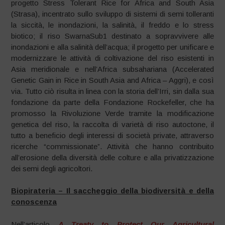
progetto Stress Tolerant Rice for Africa and South Asia
(Strasa), incentrato sullo sviluppo di sistemi di semi tolleranti
la siccità, le inondazioni, la salinità, il freddo e lo stress
biotico; il riso SwarnaSub1 destinato a sopravvivere alle
inondazioni e alla salinità dell’acqua; il progetto per unificare e
modernizzare le attività di coltivazione del riso esistenti in
Asia meridionale e nell’Africa subsahariana (Accelerated
Genetic Gain in Rice in South Asia and Africa – Aggri), e così
via. Tutto ciò risulta in linea con la storia dell’Irri, sin dalla sua
fondazione da parte della Fondazione Rockefeller, che ha
promosso la Rivoluzione Verde tramite la modificazione
genetica del riso, la raccolta di varietà di riso autoctone, il
tutto a beneficio degli interessi di società private, attraverso
ricerche “commissionate”. Attività che hanno contribuito
all’erosione della diversità delle colture e alla privatizzazione
dei semi degli agricoltori.
Biopirateria – Il saccheggio della biodiversità e della
conoscenza
Nell’articolo
A Treaty to Protect Our Agricultural