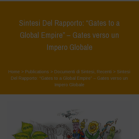
Sintesi Del Rapporto: “Gates to a
Global Empire” – Gates verso un
Impero Globale
Home
>
Publications
>
Documenti di Sintesi
,
Recenti
>
Sintesi
Del Rapporto: “Gates to a Global Empire” – Gates verso un
Impero Globale