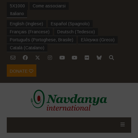
5X1000
Come associarsi
Italiano
English
(
Inglese
)
Español
(
Spagnolo
)
Français
(
Francese
)
Deutsch
(
Tedesco
)
Português
(
Portoghese, Brasile
)
Ελληνικα
(
Greco
)
Català
(
Catalano
)
DONATE