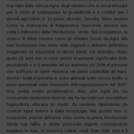
mai fatta dalla stessa Agra, degli obiettivi che si era prefissata
per il 2020 di raddoppiare la produttività e il reddito per i
piccoli agricoltori in 13 paesi africani, Timothy Wise mostra
come la mancanza di trasparenza nasconda ancora una
volta il fallimento della Rivoluzione Verde. Nel complesso, la
ricerca di Wise mostra come gli obiettivi fissati da Agra alla
sua fondazione non siano stati raggiunti o abbiano addirittura
peggiorato la situazione in alcuni paesi. Ad esempio, dopo
quasi 15 anni non ci sono prove di aumenti significativi della
produttività e si è assistito ad un aumento del 30% di persone
che soffrono di fame estrema nei paesi controllati da Agra.
Anche i livelli di povertà si sono attestati sullo stesso livello o
sono aumentati dalla creazione dell’organizzazione nel 2007.
Una realtà molto problematica, dato che Agra ha sia
consumato tantissime risorse, sia ha lavorato per rimodellare
l’agricoltura africana in modo da renderla dipendente da
costosi input esterni e dalla tecnologia. Ma questo non ci
sorprende, poiché abbiamo visto come la prima Rivoluzione
Verde sia fallita e abbia procurato ingenti conseguenze
negative in Asia, in America Latina, negli Stati Uniti. Ora è il