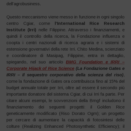
dell’agrobusiness.
Questo meccanismo viene messo in funzione in ogni singolo
centro Cgiar, come
l’International Rice Research
Institute (Irri)
nelle Filippine. Attraverso i finanziamenti, e
quindi il controllo della ricerca, la Fondazione influenza e
coopta i centri nazionali di ricerca agraria e i sistemi di
estensione governativi della rete Irri. Chito Medina, scienziato
e coordinatore di Masipag, Filippine, entra in dettaglio,
spiegando, nel suo articolo
BMG Foundation e IRRI –
Corporate Hijack of Rice Science
(La Fondazione Gates e
IRRI – Il sequestro corporativo della scienza del riso)
,
come la fondazione di Gates ora contribuisca fino al 15% del
budget annuale totale per Irri, oltre ad essere il secondo più
importante donatore del sistema Cgiar, di cui Irri fa parte. Per
citare alcuni esempi, le sovvenzioni della Bmgf includono il
finanziamento dei seguenti progetti: il Golden Rice
geneticamente modificato (Riso Dorato Ogm); un progetto
per cercare di aumentare la capacità di fotosintesi delle
colture (Realizing Enhanced Photosynthetic Efficiency); il