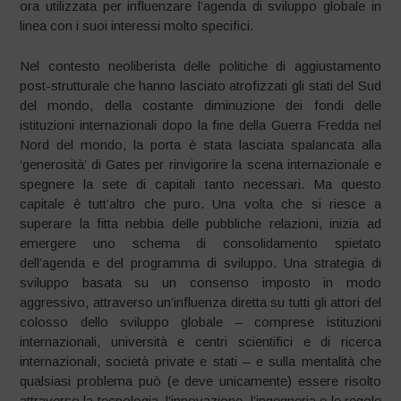
ora utilizzata per influenzare l’agenda di sviluppo globale in
linea con i suoi interessi molto specifici.
Nel contesto neoliberista delle politiche di aggiustamento
post-strutturale che hanno lasciato atrofizzati gli stati del Sud
del mondo, della costante diminuzione dei fondi delle
istituzioni internazionali dopo la fine della Guerra Fredda nel
Nord del mondo, la porta è stata lasciata spalancata alla
‘generosità’ di Gates per rinvigorire la scena internazionale e
spegnere la sete di capitali tanto necessari. Ma questo
capitale è tutt’altro che puro. Una volta che si riesce a
superare la fitta nebbia delle pubbliche relazioni, inizia ad
emergere uno schema di consolidamento spietato
dell’agenda e del programma di sviluppo. Una strategia di
sviluppo basata su un consenso imposto in modo
aggressivo, attraverso un’influenza diretta su tutti gli attori del
colosso dello sviluppo globale – comprese istituzioni
internazionali, università e centri scientifici e di ricerca
internazionali, società private e stati – e sulla mentalità che
qualsiasi problema può (e deve unicamente) essere risolto
attraverso la tecnologia, l’innovazione, l’ingegneria e le regole