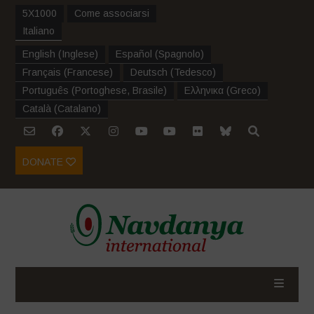
5X1000
Come associarsi
Italiano
English
(
Inglese
)
Español
(
Spagnolo
)
Français
(
Francese
)
Deutsch
(
Tedesco
)
Português
(
Portoghese, Brasile
)
Ελληνικα
(
Greco
)
Català
(
Catalano
)
DONATE