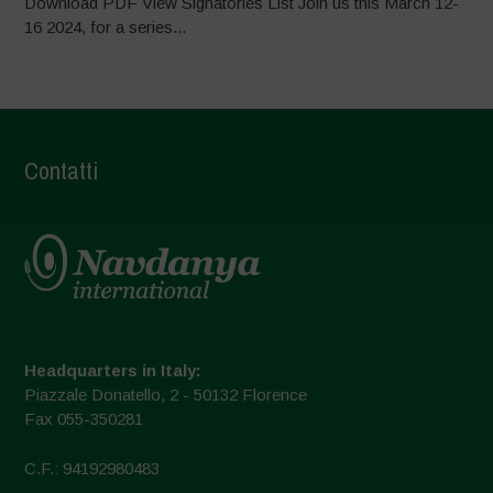
Download PDF View Signatories List Join us this March 12-
16 2024, for a series...
Contatti
Headquarters in Italy:
Piazzale Donatello, 2 - 50132 Florence
Fax 055-350281
C.F.: 94192980483