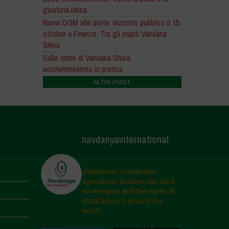
giustizia idrica
Nuovi OGM alle porte: incontro pubblico il 15
ottobre a Firenze. Tra gli ospiti Vandana
Shiva
Sulle orme di Vandana Shiva:
ecofemminismo in pratica
ALTRI POST
navdanyainternational
champions sustainable
agriculture, biodiversity, food
sovereignty and the rights of
small farmers around the
world.