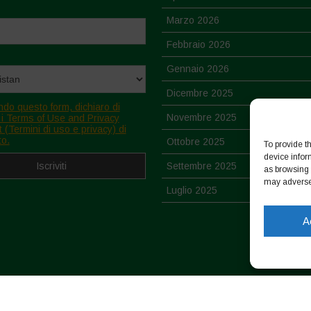
Marzo 2026
Febbraio 2026
Gennaio 2026
Dicembre 2025
ndo questo form, dichiaro di
Novembre 2025
 i Terms of Use and Privacy
 (Termini di uso e privacy) di
to.
Ottobre 2025
To provide t
device infor
Settembre 2025
as browsing 
may adversel
Luglio 2025
Giugno 2025
A
Maggio 2025
Aprile 2025
Marzo 2025
-
Cookie Policy