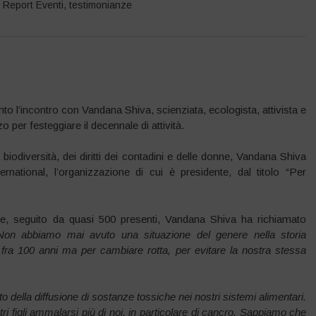
,
Report Eventi
,
testimonianze
nto l’incontro con Vandana Shiva, scienziata, ecologista, attivista e
 per festeggiare il decennale di attività.
 biodiversità, dei diritti dei contadini e delle donne, Vandana Shiva
national, l’organizzazione di cui è presidente, dal titolo “Per
e, seguito da quasi 500 presenti, Vandana Shiva ha richiamato
Non abbiamo mai avuto una situazione del genere nella storia
ra 100 anni ma per cambiare rotta, per evitare la nostra stessa
to della diffusione di sostanze tossiche nei nostri sistemi alimentari.
i figli ammalarsi più di noi, in particolare di cancro. Sappiamo che