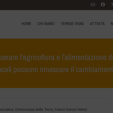
HOME
CHI SIAMO
TERRAE VIVAE
ATTIVITÀ
N
erare l’agricoltura e l’alimentazione da
ocali possono innescare il cambiamen
tampa
>
Vandana Shiva a Trento: “liberare l’agricoltura e l’alimentazion
ocratica
,
Democrazia della Terra
,
Futuro Senza Veleni