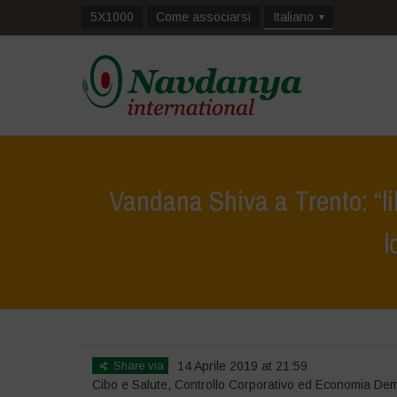
5X1000
Come associarsi
Italiano
Vandana Shiva a Trento: “lib
l
Home
>
Notizie
>
Comunicati S
Share via
14 Aprile 2019 at 21:59
Cibo e Salute
,
Controllo Corporativo ed Economia Dem