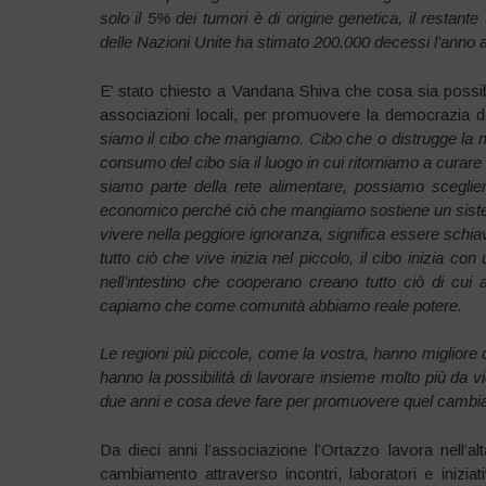
solo il 5% dei tumori è di origine genetica, il restant
delle Nazioni Unite ha stimato
200.000 decessi l’anno a
E’ stato chiesto a Vandana Shiva che cosa sia possibil
associazioni locali, per promuovere la democrazia della
siamo il cibo che mangiamo. Cibo che o distrugge la n
consumo del cibo sia il luogo in cui ritorniamo a curare
siamo parte della rete alimentare, possiamo sceglier
economico perché ciò che mangiamo sostiene un sistem
vivere nella peggiore ignoranza, significa essere schia
tutto ciò che vive inizia nel piccolo, il cibo inizia co
nell’intestino che cooperano creano tutto ciò di cui
capiamo che come comunità abbiamo reale potere.
Le regioni più piccole, come la vostra, hanno migliore
hanno la possibilità di lavorare insieme molto più da 
due anni e cosa deve fare per promuovere quel cambi
Da dieci anni l’associazione l’Ortazzo lavora nell’
cambiamento attraverso incontri, laboratori e iniziati