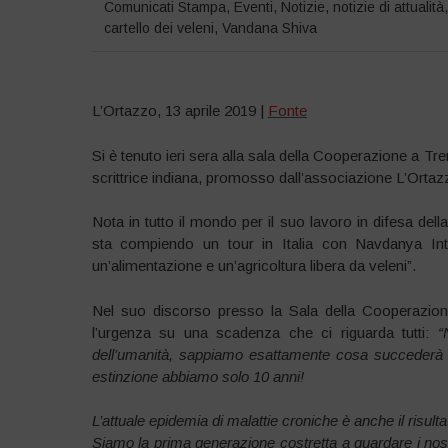
Comunicati Stampa
,
Eventi
,
Notizie
,
notizie di attualità
cartello dei veleni
,
Vandana Shiva
L’Ortazzo, 13 aprile 2019 |
Fonte
Si è tenuto ieri sera alla sala della Cooperazione a Tre
scrittrice indiana, promosso dall’associazione L’Ortazzo
Nota in tutto il mondo per il suo lavoro in difesa della
sta compiendo un tour in Italia con Navdanya Inter
un’alimentazione e un’agricoltura libera da veleni”.
Nel suo discorso presso la Sala della Cooperazion
l’urgenza su una scadenza che ci riguarda tutti:
“
dell’umanità, sappiamo esattamente cosa succederà f
estinzione abbiamo solo 10 anni!
L’attuale
epidemia di malattie croniche
è anche il risulta
Siamo la prima generazione costretta a guardare i nostr