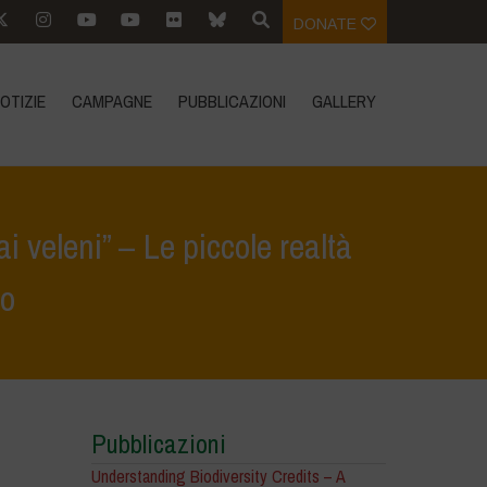
DONATE
OTIZIE
CAMPAGNE
PUBBLICAZIONI
GALLERY
i veleni” – Le piccole realtà
to
e dai veleni” – Le piccole realtà locali possono innescare il cambiamento
Pubblicazioni
Understanding Biodiversity Credits – A