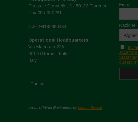
Email
Piazzale Donatello, 2 - 50132 Florence
Fax 055-350281
Nazione
C.F.: 94192980483
Operational Headquarters
Via Macerata 22A
Invia
accettare
00176 Rome - Italy
Statement
Italy
questo si
Contatti
Areas of Work Illustrations by
Marion Bessol
Copyright © 2026. All rights reserved.
Privacy Policy