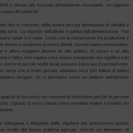
e 95% è dovuto alla tossicità dell’ambiente circostante. Un rapporto
 causa dei pesticidi
.
e fare in concreto, nella nostra piccola dimensione di cittadini e
 terra. La risposta dell’attivita è partita dall’alimentazione: “
Noi
ostra salute o ci nutre. Credo che la connessione fra produzione e
 la terra e a reclamare la nostra libertà. Noi non siamo consumatori,
e e allora mangiare diventa un atto politico. Di sicuro è un atto
a o l’altro. Non sapere cosa stiamo mangiando non significa solo
vi. Anche le piccole realtà locali possono innescare il cambiamento:
n un seme che è molto piccolo. Abbiamo circa 100 trillioni di batteri
 abbiamo bisogno. Se ci pensiamo come un batterio nell’intestino
 capacità di successo nei momenti di transizione perchè le persone
vicino. Ognuno di voi si chieda come vorrebbe vedere il Trentino fra
amento.
alta Valsugana e Altopiano della Vigolana per promuovere questo
ve rivolte alle buone pratiche agricole, orticole ed alimentari. Al