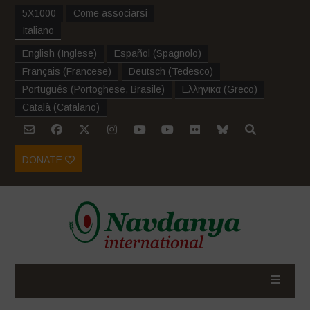
5X1000
Come associarsi
Italiano
English
(
Inglese
)
Español
(
Spagnolo
)
Français
(
Francese
)
Deutsch
(
Tedesco
)
Português
(
Portoghese, Brasile
)
Ελληνικα
(
Greco
)
Català
(
Catalano
)
DONATE