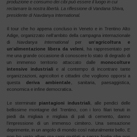
produzione e consumo dei cibi può essere il luogo in cui
reclamare la nostra libertà. La riflessione di Vandana Shiva,
presidente di Navdanya International.
Il tour che ho appena concluso in Veneto e in Trentino Alto
Adige, organizzato nell’ambito della campagna internazionale
di
Navdanya International
per
un’agricoltura e
un’alimentazione libera da veleni
, ha rappresentato per
me una grande occasione di conoscere lo stato di degrado di
un immenso territorio attaccato dalle
monocolture
intensive industriali
e al contempo di incontrare tante
organizzazioni, agricoltori e cittadini che vogliono opporsi a
questa
deriva ambientale
, sanitaria, paesaggistica,
economica e infine democratica.
Le sterminate
piantagioni industriali
, alle pendici delle
bellissime montagne del Trentino, con i loro filari tenuti in
piedi da migliaia e migliaia di pali di cemento, danno
l’impressione di un immenso cimitero. Una sensazione
deprimente, in un angolo di mondo così naturalmente bello. E
non ho visto alberi ma rami mutilati e senza foglie che non