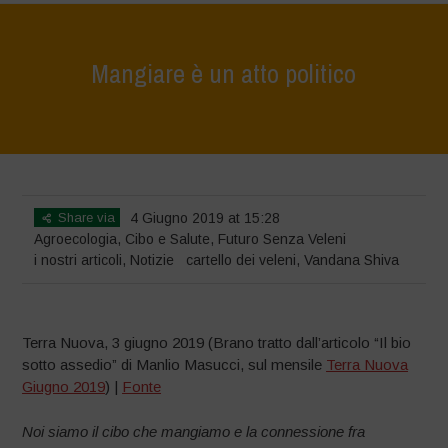
Mangiare è un atto politico
Home
>
Notizie
>
i nostri articoli
>
Mangiare è un atto politico
Share via
4 Giugno 2019 at 15:28
Agroecologia
,
Cibo e Salute
,
Futuro Senza Veleni
i nostri articoli
,
Notizie
cartello dei veleni
,
Vandana Shiva
Terra Nuova, 3 giugno 2019 (Brano tratto dall’articolo “Il bio
sotto assedio” di Manlio Masucci, sul mensile
Terra Nuova
Giugno 2019
) |
Fonte
Noi siamo il cibo che mangiamo e la connessione fra