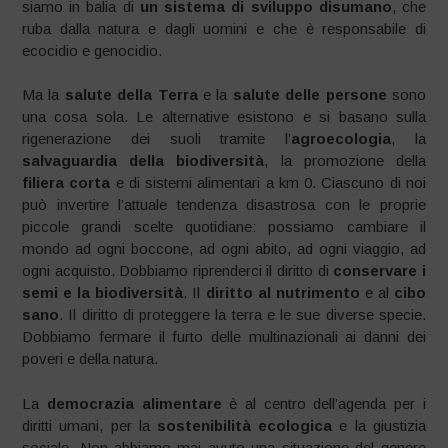
siamo in balia di
un sistema di sviluppo disumano
, che
ruba dalla natura e dagli uomini e che è responsabile di
ecocidio e genocidio.
Ma la
salute della Terra
e la
salute delle persone
sono
una cosa sola. Le alternative esistono e si basano sulla
rigenerazione dei suoli tramite l’
agroecologia
, la
salvaguardia della biodiversità
, la promozione della
filiera corta
e di sistemi alimentari a km 0. Ciascuno di noi
può invertire l’attuale tendenza disastrosa con le proprie
piccole grandi scelte quotidiane: possiamo cambiare il
mondo ad ogni boccone, ad ogni abito, ad ogni viaggio, ad
ogni acquisto. Dobbiamo riprenderci il diritto di
conservare i
semi e la biodiversità
. Il
diritto al nutrimento
e al
cibo
sano
. Il diritto di proteggere la terra e le sue diverse specie.
Dobbiamo fermare il furto delle multinazionali ai danni dei
poveri e della natura.
La
democrazia alimentare
è al centro dell’agenda per i
diritti umani, per la
sostenibilità ecologica
e la giustizia
sociale. Non abbiamo mai avuto una situazione del genere