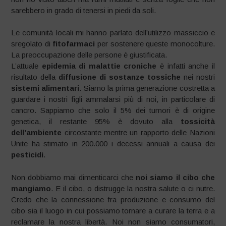
sarebbero in grado di tenersi in piedi da soli.
Le comunità locali mi hanno parlato dell’utilizzo massiccio e
sregolato di
fitofarmaci
per sostenere queste monocolture.
La preoccupazione delle persone è giustificata.
L’attuale
epidemia di malattie croniche
è infatti anche il
risultato della
diffusione di sostanze tossiche
nei nostri
sistemi alimentari
. Siamo la prima generazione costretta a
guardare i nostri figli ammalarsi più di noi, in particolare di
cancro. Sappiamo che solo il 5% dei tumori è di origine
genetica, il restante 95% è dovuto alla
tossicità
dell’ambiente
circostante mentre un rapporto delle Nazioni
Unite ha stimato in 200.000 i decessi annuali a causa dei
pesticidi
.
Non dobbiamo mai dimenticarci che
noi siamo il cibo che
mangiamo
. E il cibo, o distrugge la nostra salute o ci nutre.
Credo che la connessione fra produzione e consumo del
cibo sia il luogo in cui possiamo tornare a curare la terra e a
reclamare la nostra libertà. Noi non siamo consumatori,