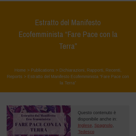
Estratto del Manifesto
Ecofemminista “Fare Pace con la
Terra”
Home
>
Publications
>
Dichiarazioni
,
Rapporti
,
Recenti
,
Reports
>
Estratto del Manifesto Ecofemminista “Fare Pace con
la Terra”
Questo contenuto è
disponibile anche in:
Inglese
,
Spagnolo
,
Tedesco