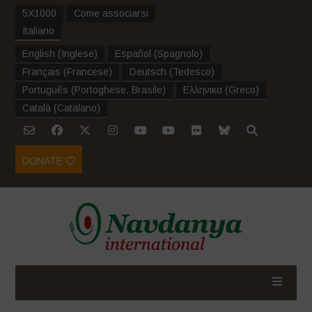
5X1000
Come associarsi
Italiano
English
(
Inglese
)
Español
(
Spagnolo
)
Français
(
Francese
)
Deutsch
(
Tedesco
)
Português
(
Portoghese, Brasile
)
Ελληνικα
(
Greco
)
Català
(
Catalano
)
DONATE