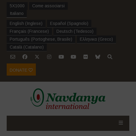
5X1000
Come associarsi
Italiano
English
(
Inglese
)
Español
(
Spagnolo
)
Français
(
Francese
)
Deutsch
(
Tedesco
)
Português
(
Portoghese, Brasile
)
Ελληνικα
(
Greco
)
Català
(
Catalano
)
DONATE