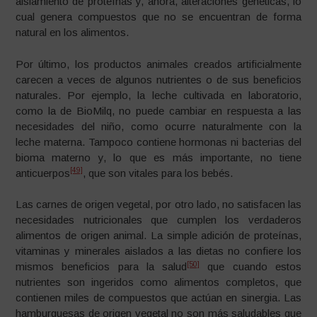
aislamiento de proteínas y, ahora, alteraciones genéticas, lo
cual genera compuestos que no se encuentran de forma
natural en los alimentos.
Por último, los productos animales creados artificialmente
carecen a veces de algunos nutrientes o de sus beneficios
naturales. Por ejemplo, la leche cultivada en laboratorio,
como la de BioMilq, no puede cambiar en respuesta a las
necesidades del niño, como ocurre naturalmente con la
leche materna. Tampoco contiene hormonas ni bacterias del
bioma materno y, lo que es más importante, no tiene
[49]
anticuerpos
, que son vitales para los bebés.
Las carnes de origen vegetal, por otro lado, no satisfacen las
necesidades nutricionales que cumplen los verdaderos
alimentos de origen animal. La simple adición de proteínas,
vitaminas y minerales aislados a las dietas no confiere los
[50]
mismos beneficios para la salud
que cuando estos
nutrientes son ingeridos como alimentos completos, que
contienen miles de compuestos que actúan en sinergia. Las
hamburguesas de origen vegetal no son más saludables que