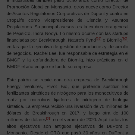
e Industriales también pasó ocho años como Director de
Promoción Global en Monsanto, otros nueve como Director
de Asuntos Regulatorios Corporativos de Dupont y cuatro en
CropLife como Vicepresidente de Ciencia y Asuntos
Regulatorios. Su principal asesora es la ex directora general
de PepsiCo, Indra Nooyi. Lo mismo ocurre con las startups
[29]
[30]
financiadas por Breakthrough, Nature’s Fynd
o Biomilq
,
en las que la ejecutiva de gestión de productos y desarrollo
de negocios, Rachel Lee, fue responsable de estrategia en el
BMGF y la cofundadora de Biomilq, hizo prácticas en el
BMGF el año en que se fundó su empresa.
Este patrón se repite con otra empresa de Breakthrough
Energy Ventures, Pivot Bio, que pretende sustituir los
fertilizantes sintéticos de nitrógeno para los monocultivos de
maíz por microbios fijadores de nitrógeno de biologia
sintética. La empresa recibió una inversión de 70 millones de
dólares de Breakthrough en 2017, y luego otra de 100
[31]
millones de dólares
en el verano de 2020. Aquí todos los
altos ejecutivos son antiguos ejecutivos de DuPont o
Monsanto: Desde el CTO que pasó 30 años en DuPont y