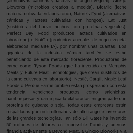
(alternativas cárnicas y lácteas de origen vegetal), Ginkgo
Bioworks (microbios creados a medida), BioMilq (leche
materna cultivada en laboratorio), Nature’s Fynd (alternativas
cárnicas y lácteas cultivadas con hongos), Eat Just
(sustitutos del huevo hechos con proteínas vegetales),
Perfect Day Food (productos lácteos cultivados en
laboratorio) o NotCo (productos animales de origen vegetal
elaborados mediante IA), por nombrar unas cuantas. Los
gigantes de la industria cárnica también se están
beneficiando de este mercado floreciente. Productores de
carne como Tyson Foods (que ha invertido en Memphis
Meats y Future Meat Technologies, que crean sustitutos de
la carne cultivada en laboratorio), Nestlé, Cargill, Maple Leaf
Foods o Perdue Farms también están prosperando con esta
tendencia, vendiendo productos como salchichas,
hamburguesas y carne picada elaborados en gran parte con
proteína de guisante o soja. Todas estas empresas están
respaldadas por multimillonarios de alto rango e inversores
de las grandes tecnologías. Tan sólo Bill Gates ha invertido
50 millones de dólares en Impossible Foods y además
financia activamente a Beyond Meat, a Ginkgo Bioworks y a