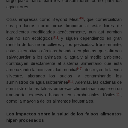
largo plazo, tanto para los consumidores como para los
agricultores.
[40]
Otras empresas como Beyond Meat
, que comercializan
sus productos como «más limpios» al estar libres de
ingredientes modificados genéticamente, aun así admiten
[41]
que no son ecológicos
, y siguen dependiendo en gran
medida de los monocultivos y los pesticidas. Irónicamente,
estas alternativas cárnicas basadas en plantas, que afirman
salvaguardar a los animales, al agua y al medio ambiente,
contribuyen directamente al sistema alimentario que está
[42]
amenazando la biodiversidad mundial
, destruyendo la vida
silvestre, alterando los suelos, y contaminando los
[43]
suministros de agua subterránea
. Además, las cadenas de
suministro de las falsas empresas alimentarias requieren un
[44]
transporte excesivo basado en combustibles fósiles
,
como la mayoría de los alimentos industriales.
Los impactos sobre la salud de los falsos alimentos
hiper-procesados