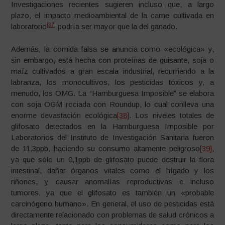
Investigaciones recientes sugieren incluso que, a largo
plazo, el impacto medioambiental de la carne cultivada en
[37]
laboratorio
podría ser mayor que la del ganado.
Además, la comida falsa se anuncia como «ecológica» y,
sin embargo, está hecha con proteínas de guisante, soja o
maíz cultivados a gran escala industrial, recurriendo a la
labranza, los monocultivos, los pesticidas tóxicos y, a
menudo, los OMG. La “Hamburguesa Imposible” se elabora
con soja OGM rociada con Roundup, lo cual conlleva una
enorme devastación ecológica
[38]
. Los niveles totales de
glifosato detectados en la Hamburguesa Imposible por
Laboratorios del Instituto de Investigación Sanitaria fueron
de 11,3ppb, haciendo su consumo altamente peligroso
[39]
,
ya que sólo un 0,1ppb de glifosato puede destruir la flora
intestinal, dañar órganos vitales como el hígado y los
riñones, y causar anomalías reproductivas e incluso
tumores, ya que el glifosato es también un «probable
carcinógeno humano». En general, el uso de pesticidas está
directamente relacionado con problemas de salud crónicos a