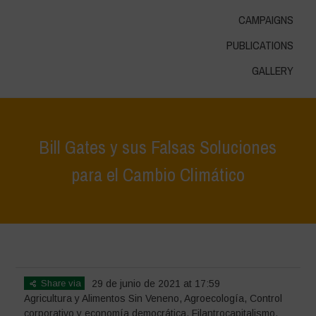
CAMPAIGNS
PUBLICATIONS
GALLERY
Bill Gates y sus Falsas Soluciones
para el Cambio Climático
Home
>
Destacados
>
Bill Gates y sus Falsas Soluciones para el
Cambio Climático
Share via
29 de junio de 2021 at 17:59
Agricultura y Alimentos Sin Veneno
,
Agroecología
,
Control
corporativo y economía democrática
,
Filantrocapitalismo
,