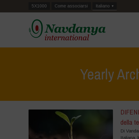
5X1000
Come associarsi
Italiano
Yearly Arc
DIFEN
della t
Di Vanda
Italiana,