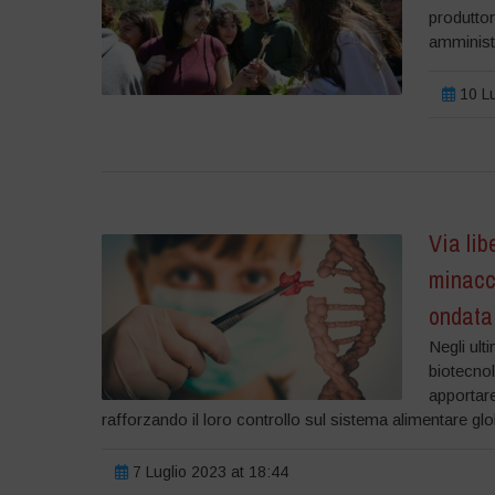
produttor
amministr
10 Lu
Via lib
minacce
ondata
Negli ult
biotecno
apportare
rafforzando il loro controllo sul sistema alimentare globa
7 Luglio 2023 at 18:44