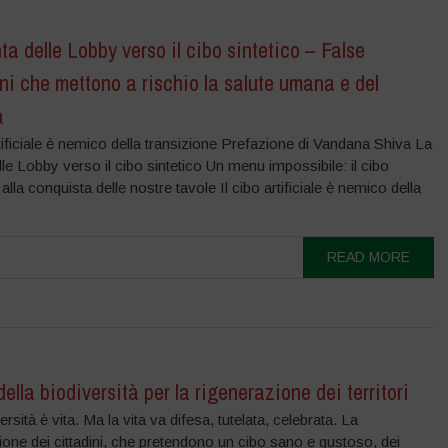
ta delle Lobby verso il cibo sintetico – False
ni che mettono a rischio la salute umana e del
a
rtificiale è nemico della transizione Prefazione di Vandana Shiva La
lle Lobby verso il cibo sintetico Un menu impossibile: il cibo
e alla conquista delle nostre tavole Il cibo artificiale è nemico della
READ MORE
della biodiversità per la rigenerazione dei territori
ersità è vita. Ma la vita va difesa, tutelata, celebrata. La
ione dei cittadini, che pretendono un cibo sano e gustoso, dei