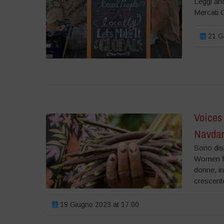
Leggi anc
Mercati 
21 Gi
Voices 
Navda
Sono disp
Women fo
donne, in
crescent
19 Giugno 2023 at 17:00