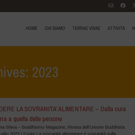
HOME
CHI SIAMO
TERRAE VIVAE
ATTIVITÀ
N
hives: 2023
DERE LA SOVRANITA’ ALIMENTARE – Dalla cura
erra a quella delle persone
na Shiva – Buddhismo Magazine, Rivista dell’Unione Buddhista
 luglio 2023 | Fonte La sovranità alimentare è sovranità sulla