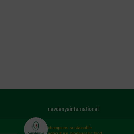
navdanyainternational
champions sustainable
agriculture, biodiversity, food