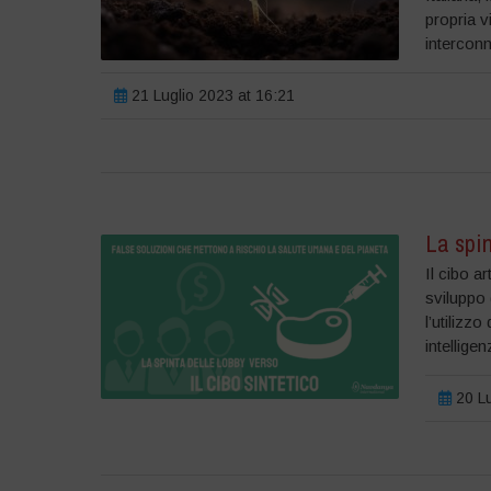
propria v
interconn
21 Luglio 2023 at 16:21
La spin
Il cibo a
sviluppo 
l’utilizzo
intellige
20 Lu