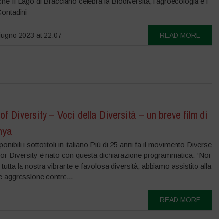
he Il Lago di Bracciano celebra la Biodiversità, l’agroecologia e i
Contadini
ugno 2023 at 22:07
READ MORE
of Diversity – Voci della Diversità – un breve film di
nya
onibili i sottotitoli in italiano Più di 25 anni fa il movimento Diverse
r Diversity è nato con questa dichiarazione programmatica: “Noi
 tutta la nostra vibrante e favolosa diversità, abbiamo assistito alla
e aggressione contro...
READ MORE