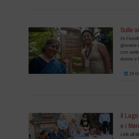
Sulle 
Di Fiore
giovane 
con sede 
donne e b
19 Gi
Il Lago
e i Mer
Link all’