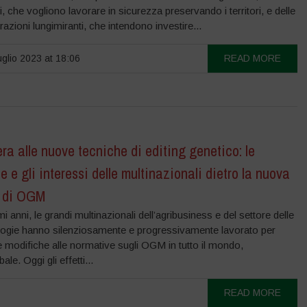
i, che vogliono lavorare in sicurezza preservando i territori, e delle
azioni lungimiranti, che intendono investire...
glio 2023 at 18:06
READ MORE
era alle nuove tecniche di editing genetico: le
 e gli interessi delle multinazionali dietro la nuova
 di OGM
imi anni, le grandi multinazionali dell’agribusiness e del settore delle
logie hanno silenziosamente e progressivamente lavorato per
 modifiche alle normative sugli OGM in tutto il mondo,
le. Oggi gli effetti...
READ MORE