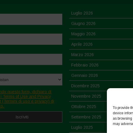
Luglio 2026
Giugno 2026
Maggio 2026
Aprile 2026
Marzo 2026
Febbraio 2026
Gennaio 2026
Dicembre 2025
ndo questo form, dichiaro di
Novembre 2025
 i Terms of Use and Privacy
 (Termini di uso e privacy) di
to.
Ottobre 2025
To provide t
device infor
Settembre 2025
as browsing 
may adversel
Luglio 2025