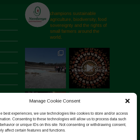
champions sustainable
agriculture, biodiversity, food
sovereignty and the rights of
small farmers around the
world.
Manage Cookie Consent
he best experiences, we use technologies like cookies to store and/or access
mation. Consenting to these technologies will allow us to process data such
behavior or unique IDs on this site. Not consenting or withdrawing consent,
y affect certain features and functions.