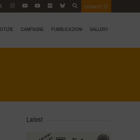
DONATE
OTIZIE
CAMPAGNE
PUBBLICAZIONI
GALLERY
Home
>
Voices of Resilience - Sardinia
>
6
Latest