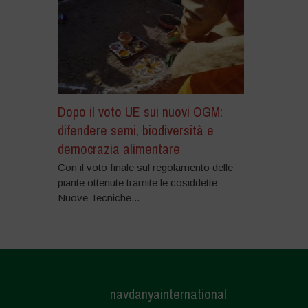
Dopo il voto UE sui nuovi OGM:
difendere semi, biodiversità e
democrazia alimentare
Con il voto finale sul regolamento delle
piante ottenute tramite le cosiddette
Nuove Tecniche...
navdanyainternational