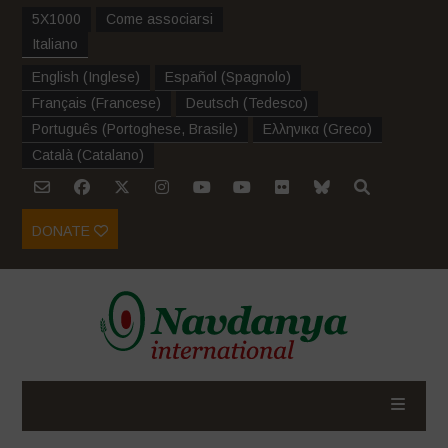
5X1000
Come associarsi
Italiano
English
(
Inglese
)
Español
(
Spagnolo
)
Français
(
Francese
)
Deutsch
(
Tedesco
)
Português
(
Portoghese, Brasile
)
Ελληνικα
(
Greco
)
Català
(
Catalano
)
DONATE