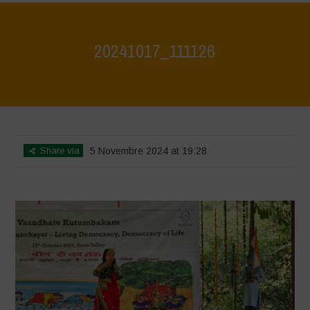
20241017_111126
Home
>
Jaiv Panchayat
>
20241017_111126
Share via
5 Novembre 2024 at 19:28