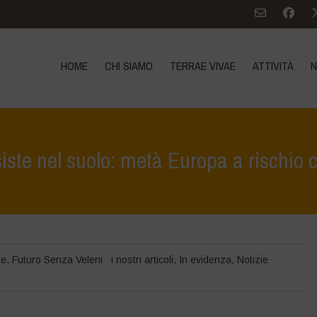
HOME
CHI SIAMO
TERRAE VIVAE
ATTIVITÀ
N
rsiste nel suolo: metà Europa a rischi
Home
>
Notizie
>
i nostri articoli
te
,
Futuro Senza Veleni
i nostri articoli
,
In evidenza
,
Notizie