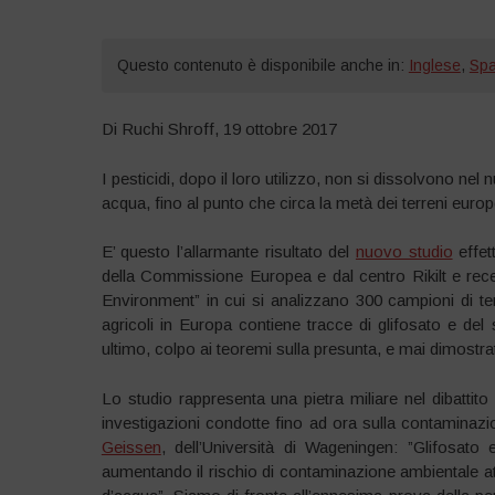
Questo contenuto è disponibile anche in:
Inglese
,
Spa
Di Ruchi Shroff, 19 ottobre 2017
I pesticidi, dopo il loro utilizzo, non si dissolvono n
acqua, fino al punto che circa la metà dei terreni euro
E’ questo l’allarmante risultato del
nuovo studio
effet
della Commissione Europea e dal centro Rikilt e recen
Environment” in cui si analizzano 300 campioni di ter
agricoli in Europa contiene tracce di glifosato e de
ultimo, colpo ai teoremi sulla presunta, e mai dimostrat
Lo studio rappresenta una pietra miliare nel dibattito
investigazioni condotte fino ad ora sulla contaminaz
Geissen
, dell’Università di Wageningen: ”Glifosato
aumentando il rischio di contaminazione ambientale attra