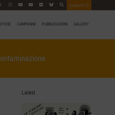
DONATE
OTIZIE
CAMPAGNE
PUBBLICAZIONI
GALLERY
o contaminazione
>
Il glifosato persiste nel suolo: metà Europa a rischio contaminazione
Latest