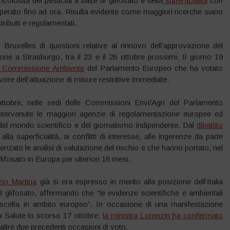
colosità dei pesticidi a base di glifosato e della
superficialità
con
o operato fino ad ora. Risulta evidente come maggiori ricerche siano
ribuiti e regolamentati.
ruxelles di questioni relative al rinnovo dell’approvazione del
one a Strasburgo, tra il 23 e il 26 ottobre prossimi. Il giorno 19
la Commissione Ambiente
del Parlamento Europeo che ha votato
vore dell’attuazione di misure restrittive immediate.
ottobre, nelle sedi delle Commissioni Envi/Agri del Parlamento
intervenute le maggiori agenzie di regolamentazione europee ed
i del mondo scientifico e del giornalismo indipendente. Dal
dibattito
a superficialità, ai conflitti di interesse, alle ingerenze da parte
nzato le analisi di valutazione del rischio e che hanno portato, nel
glifosato in Europa per ulteriori 18 mesi.
izio Martina
già si era espresso in merito alla posizione dell’Italia
del glifosato, affermando che “le evidenze scientifiche e ambientali
celta in ambito europeo”. In occasione di una manifestazione
a Salute lo scorso 17 ottobre,
la ministra Lorenzin ha confermato
 altre due precedenti occasioni di voto.