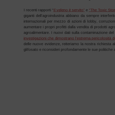
I recenti rapporti “
Il veleno è servito”
e
“The Toxic Sto
giganti dell’agroindustria abbiano da sempre interferi
internazionali per mezzo di azioni di lobby, corruzion
aumentare i propri profitti dalla vendita di prodotti a
agroalimentare. I nuovi dati sulla contaminazione d
investigazioni che dimostrano l’estrema pericolosità dei
delle nuove evidenze, reiteriamo la nostra richiesta a
glifosato e riconsideri profondamente le sue politiche agri