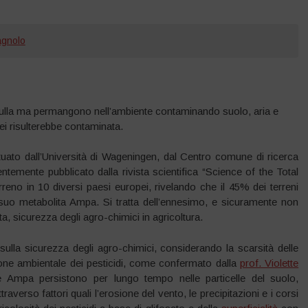
gnolo
el nulla ma permangono nell’ambiente contaminando suolo, aria e
pei risulterebbe contaminata.
tuato dall’Università di Wageningen, dal Centro comune di ricerca
temente pubblicato dalla rivista scientifica “Science of the Total
reno in 10 diversi paesi europei, rivelando che il 45% dei terreni
l suo metabolita Ampa. Si tratta dell’ennesimo, e sicuramente non
a, sicurezza degli agro-chimici in agricoltura.
 sulla sicurezza degli agro-chimici, considerando la scarsità delle
ione ambientale dei pesticidi, come confermato dalla
prof. Violette
 e Ampa persistono per lungo tempo nelle particelle del suolo,
verso fattori quali l’erosione del vento, le precipitazioni e i corsi