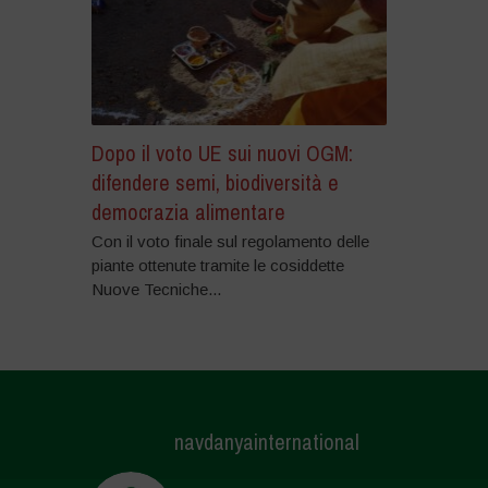
Dopo il voto UE sui nuovi OGM:
difendere semi, biodiversità e
democrazia alimentare
Con il voto finale sul regolamento delle
piante ottenute tramite le cosiddette
Nuove Tecniche...
navdanyainternational