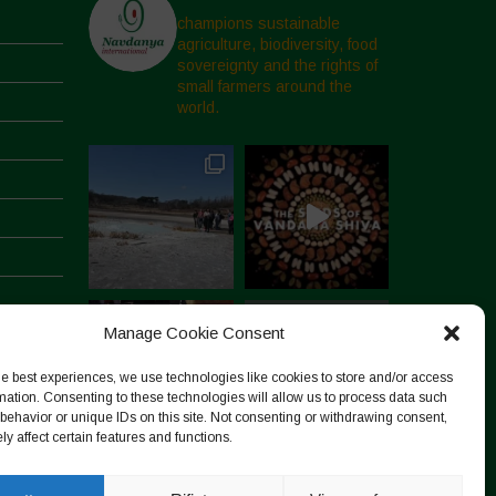
champions sustainable
agriculture, biodiversity, food
sovereignty and the rights of
small farmers around the
world.
Manage Cookie Consent
he best experiences, we use technologies like cookies to store and/or access
mation. Consenting to these technologies will allow us to process data such
behavior or unique IDs on this site. Not consenting or withdrawing consent,
y affect certain features and functions.
Segui su Instagram