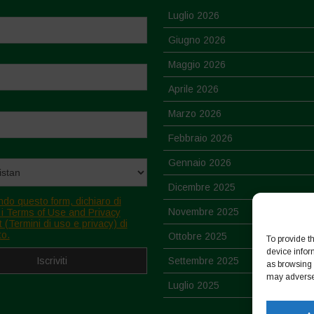
Luglio 2026
Giugno 2026
Maggio 2026
Aprile 2026
Marzo 2026
Febbraio 2026
Gennaio 2026
Dicembre 2025
ndo questo form, dichiaro di
Novembre 2025
 i Terms of Use and Privacy
 (Termini di uso e privacy) di
to.
Ottobre 2025
To provide t
device infor
Settembre 2025
as browsing 
may adversel
Luglio 2025
Giugno 2025