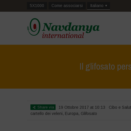
5X1000
Come associarsi
Italiano
Il glifosato pe
Share via
19 Ottobre 2017 at 10:13
Cibo e Salu
cartello dei veleni
,
Europa
,
Glifosato