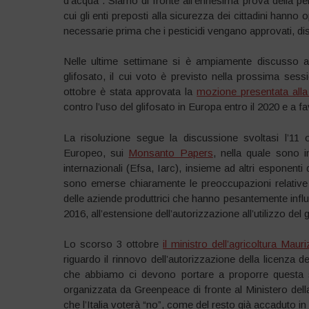
d’acqua”. Siamo di fronte all’ennesima prova della peri
cui gli enti preposti alla sicurezza dei cittadini hann
necessarie prima che i pesticidi vengano approvati, dist
Nelle ultime settimane si è ampiamente discusso a B
glifosato, il cui voto è previsto nella prossima sessi
ottobre è stata approvata la
mozione presentata al
contro l’uso del glifosato in Europa entro il 2020 e a fa
La risoluzione segue la discussione svoltasi l’11 
Europeo, sui
Monsanto Papers
, nella quale sono 
internazionali (Efsa, Iarc), insieme ad altri esponent
sono emerse chiaramente le preoccupazioni relative all
delle aziende produttrici che hanno pesantemente influe
2016, all’estensione dell’autorizzazione all’utilizzo del 
Lo scorso 3 ottobre
il ministro dell’agricoltura Maur
riguardo il rinnovo dell’autorizzazione della licenza 
che abbiamo ci devono portare a proporre questa s
organizzata da Greenpeace di fronte al Ministero dell
che l’Italia voterà “no”, come del resto già accaduto in