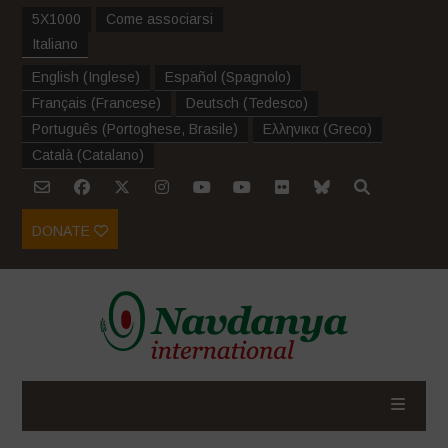
5X1000
Come associarsi
Italiano
English
(
Inglese
)
Español
(
Spagnolo
)
Français
(
Francese
)
Deutsch
(
Tedesco
)
Português
(
Portoghese, Brasile
)
Ελληνικα
(
Greco
)
Català
(
Catalano
)
DONATE