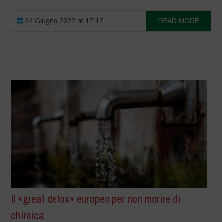
24 Giugno 2022 at 17:17
READ MORE
Il «great detox» europeo per non morire di
chimica