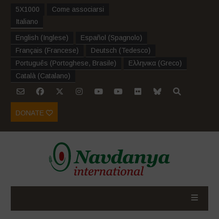
5X1000
Come associarsi
Italiano
English
(
Inglese
)
Español
(
Spagnolo
)
Français
(
Francese
)
Deutsch
(
Tedesco
)
Português
(
Portoghese, Brasile
)
Ελληνικα
(
Greco
)
Català
(
Catalano
)
DONATE