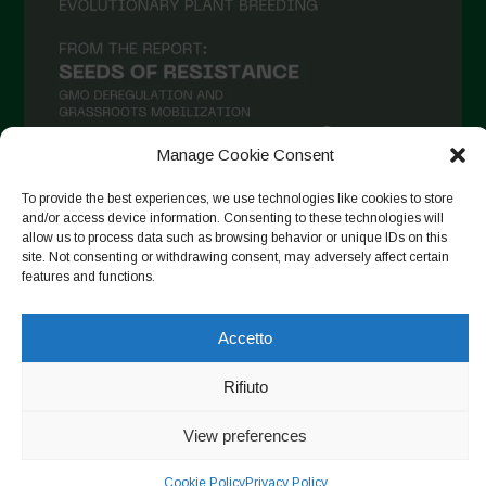
Marzo 2021
Febbraio 2021
Gennaio 2021
Dicembre 2020
Manage Cookie Consent
Novembre 2020
To provide the best experiences, we use technologies like cookies to store
Segui su Instagram
Ottobre 2020
and/or access device information. Consenting to these technologies will
allow us to process data such as browsing behavior or unique IDs on this
Agosto 2020
site. Not consenting or withdrawing consent, may adversely affect certain
features and functions.
Luglio 2020
Copyright © 2026. All rights reserved.
Privacy Policy
-
Giugno 2020
Accetto
Cookie Policy
Maggio 2020
Rifiuto
Designed by ESC
Aprile 2020
View preferences
Marzo 2020
Cookie Policy
Privacy Policy
Febbraio 2020