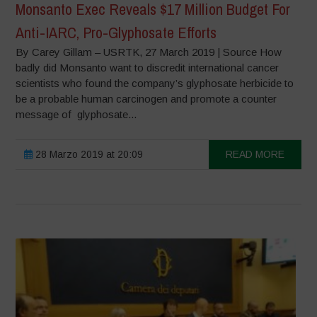
Monsanto Exec Reveals $17 Million Budget For
Anti-IARC, Pro-Glyphosate Efforts
By Carey Gillam – USRTK, 27 March 2019 | Source How
badly did Monsanto want to discredit international cancer
scientists who found the company’s glyphosate herbicide to
be a probable human carcinogen and promote a counter
message of glyphosate...
28 Marzo 2019 at 20:09
READ MORE