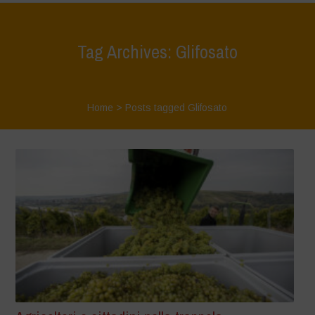
Tag Archives: Glifosato
Home
>
Posts tagged Glifosato