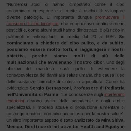
“Numerosi studi ci hanno dimostrato come il cibo
contaminato ci espone e ci mette a rischio di sviluppare
diverse patologie. E’ importante dunque
promuovere il
consumo di cibo biologico
, che in ogni caso contiene meno
pesticidi e, come alcuni studi hanno dimostrato, è più ricco in
polifenoli e antiossidanti, in media dal 20 al 60%.
Se
cominciamo a chiedere del cibo pulito, e da subito,
possiamo essere molto forti, e raggiungere i nostri
obiettivi, perché siamo molti di più delle
multinazionali che avvelenano il nostro cibo
”. Uno degli
obiettivi del manifesto sarà quello di estendere la
consapevolezza dei danni alla salute umana che causa l’uso
delle sostanze chimiche di sintesi in agricoltura. Come ha
evidenziato
Sergio Bernasconi
,
Professore di Pediatria
nell’Università di Parma
: “Le conoscenze sugli
interferenti
endocrini
devono uscire dalle accademie e dagli ambiti
specializzati. Il modello attuale di produzione alimentare ci
costringe a nutrirci con cibo pericoloso per la nostra salute”.
Un altro importante aspetto è stato analizzato da
Mira Shiva,
Medico, Direttrice di Initiative for Health and Equity in