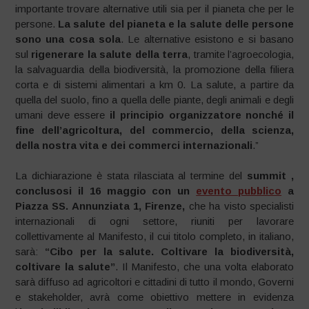
importante trovare alternative utili sia per il pianeta che per le
persone.
La salute del pianeta e la salute delle persone
sono una cosa sola
. Le alternative esistono e si basano
sul
rigenerare la salute della terra
, tramite l’agroecologia,
la salvaguardia della biodiversità, la promozione della filiera
corta e di sistemi alimentari a km 0. La salute, a partire da
quella del suolo, fino a quella delle piante, degli animali e degli
umani deve essere
il principio organizzatore nonché il
fine dell’agricoltura, del commercio, della scienza,
della nostra vita e dei commerci internazionali
.”
La dichiarazione è stata rilasciata al termine del
summit ,
conclusosi il 16 maggio con un
evento pubblico
a
Piazza SS. Annunziata 1, Firenze,
che ha visto specialisti
internazionali di ogni settore, riuniti per lavorare
collettivamente al Manifesto, il cui titolo completo, in italiano,
sarà:
“Cibo per la salute. Coltivare la biodiversità,
coltivare la salute”
. Il Manifesto, che una volta elaborato
sarà diffuso ad agricoltori e cittadini di tutto il mondo, Governi
e stakeholder, avrà come obiettivo mettere in evidenza