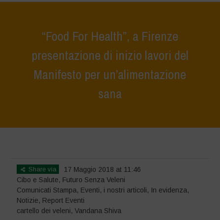
“Food For Health”, a Firenze
presentazione di inizio lavori del
Manifesto per un’alimentazione
sana
Home
>
Notizie
>
Comunicati Stampa
>
“Food For Health”, a Firenze
presentazione di inizio lavori del Manifesto per un’alimentazione sana
Share via
17 Maggio 2018 at 11:46
Cibo e Salute
,
Futuro Senza Veleni
Comunicati Stampa
,
Eventi
,
i nostri articoli
,
In evidenza
,
Notizie
,
Report Eventi
cartello dei veleni
,
Vandana Shiva