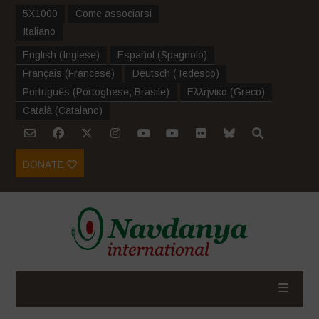
5X1000
Come associarsi
Italiano
English
(
Inglese
)
Español
(
Spagnolo
)
Français
(
Francese
)
Deutsch
(
Tedesco
)
Português
(
Portoghese, Brasile
)
Ελληνικα
(
Greco
)
Català
(
Catalano
)
DONATE