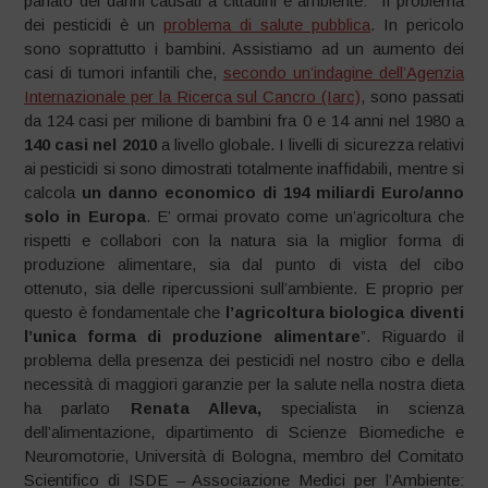
parlato dei danni causati a cittadini e ambiente:
“
Il problema
dei pesticidi è un
problema di salute pubblica
. In pericolo
sono soprattutto i bambini. Assistiamo ad un aumento dei
casi di tumori infantili che,
secondo un’indagine dell’Agenzia
Internazionale per la Ricerca sul Cancro (Iarc)
, sono passati
da 124 casi per milione di bambini fra 0 e 14 anni nel 1980 a
140 casi nel 2010
a livello globale. I livelli di sicurezza relativi
ai pesticidi si sono dimostrati totalmente inaffidabili, mentre si
calcola
un danno economico di 194 miliardi Euro/anno
solo in Europa
. E’ ormai provato come un’agricoltura che
rispetti e collabori con la natura sia la miglior forma di
produzione alimentare, sia dal punto di vista del cibo
ottenuto, sia delle ripercussioni sull’ambiente. E proprio per
questo è fondamentale che
l’agricoltura biologica diventi
l’unica forma di produzione alimentare
”. Riguardo il
problema della presenza dei pesticidi nel nostro cibo e della
necessità di maggiori garanzie per la salute nella nostra dieta
ha parlato
Renata Alleva,
specialista in scienza
dell’alimentazione, dipartimento di Scienze Biomediche e
Neuromotorie, Università di Bologna, membro del Comitato
Scientifico di ISDE – Associazione Medici per l’Ambiente: