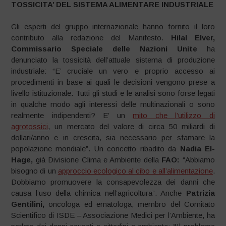
TOSSICITA’ DEL SISTEMA ALIMENTARE INDUSTRIALE
Gli esperti del gruppo internazionale hanno fornito il loro
contributo alla redazione del Manifesto.
Hilal Elver,
Commissario Speciale delle Nazioni Unite
ha
denunciato la tossicità dell’attuale sistema di produzione
industriale: “E’ cruciale un vero e proprio accesso ai
procedimenti in base ai quali le decisioni vengono prese a
livello istituzionale. Tutti gli studi e le analisi sono forse legati
in qualche modo agli interessi delle multinazionali o sono
realmente indipendenti? E’ un
mito che l’utilizzo di
agrotossici
, un mercato del valore di circa 50 miliardi di
dollari/anno e in crescita, sia necessario per sfamare la
popolazione mondiale”. Un concetto ribadito da
Nadia El-
Hage,
già Divisione Clima e Ambiente della
FAO:
“Abbiamo
bisogno di un
approccio ecologico al cibo e all’alimentazione
.
Dobbiamo promuovere la consapevolezza dei danni che
causa l’uso della chimica nell’agricoltura”. Anche
Patrizia
Gentilini,
oncologa ed ematologa, membro del Comitato
Scientifico di ISDE – Associazione Medici per l’Ambiente, ha