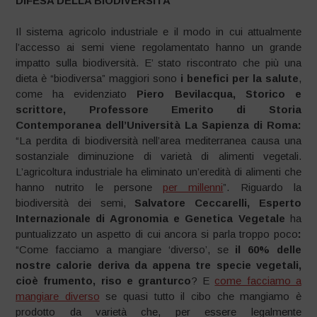
DIFESA DELLA BIODIVERSITA’
Il sistema agricolo industriale e il modo in cui attualmente
l’accesso ai semi viene regolamentato hanno un grande
impatto sulla biodiversità. E’ stato riscontrato che più una
dieta è “biodiversa” maggiori sono
i benefici per la salute
,
come ha evidenziato
Piero Bevilacqua, Storico e
scrittore, Professore Emerito di Storia
Contemporanea dell’Università La Sapienza di Roma:
“La perdita di biodiversità nell’area mediterranea causa una
sostanziale diminuzione di varietà di alimenti vegetali.
L’agricoltura industriale ha eliminato un’eredità di alimenti che
hanno nutrito le persone
per millenni
”. Riguardo la
biodiversità dei semi,
Salvatore Ceccarelli, Esperto
Internazionale di Agronomia e Genetica Vegetale
ha
puntualizzato un aspetto di cui ancora si parla troppo poco
:
“Come facciamo a mangiare ‘diverso’, se
il 60% delle
nostre calorie deriva da appena tre specie vegetali,
cioè frumento, riso e granturco
? E
come facciamo a
mangiare diverso
se quasi tutto il cibo che mangiamo è
prodotto da varietà che, per essere legalmente