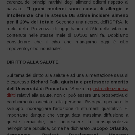
carenza dei principi nutritivi degli alimenti odierni rispetto al
passato:
“I grani moderni sono causa di allergie e
intolleranze che la stessa UE stima incidere almeno
per il 20% del totale
. Secondo una ricerca dell’ISPRA, le
mele della Provenza di oggi hanno il 5% delle vitamine
contenute nelle stesse mele di 60/100 anni fa. Dobbiamo
considerare che il cibo che mangiamo oggi è cibo
impoverito, cibo industriale”.
DIRITTO ALLA SALUTE
Sul tema del diritto alla salute e ad una alimentazione sana si
è espresso
Richard Falk, giurista e professore emerito
dell’Università di Princeton:
“Senza la
giusta attenzione ai
diritti
relativi alla salute, non ci può essere una prospettiva di
cambiamento orientato alla persona. Bisogna ripensare lo
sviluppo, incoraggiare l’adozione di strumenti qualitativi”. E’
importante dunque che venga data massima diffusione a
queste tematiche, per accrescere la consapevolezza
nell’opinione pubblica, come ha dichiarato
Jacopo Orlando,
Agronomo, Project Development Manager