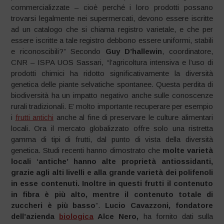
commercializzate – cioè perché i loro prodotti possano
trovarsi legalmente nei supermercati, devono essere iscritte
ad un catalogo che si chiama registro varietale, e che per
essere iscritte a tale registro debbono essere uniformi, stabili
e riconoscibili?” Secondo
Guy D’hallewin
, coordinatore,
CNR – ISPA UOS Sassari, “l’agricoltura intensiva e l’uso di
prodotti chimici ha ridotto significativamente la diversità
genetica delle piante selvatiche spontanee. Questa perdita di
biodiversità ha un impatto negativo anche sulle conoscenze
rurali tradizionali. E’ molto importante recuperare per esempio
i
frutti antichi
anche al fine di preservare le culture alimentari
locali. Ora il mercato globalizzato offre solo una ristretta
gamma di tipi di frutti, dal punto di vista della diversità
genetica. Studi recenti hanno dimostrato che
molte varietà
locali ‘antiche’ hanno alte proprietà antiossidanti,
grazie agli alti livelli e alla grande varietà dei polifenoli
in esse contenuti. Inoltre in questi frutti il contenuto
in fibra è più alto, mentre il contenuto totale di
zuccheri è più basso
”.
Lucio Cavazzoni, fondatore
dell’azienda
biologica
Alce Nero,
ha fornito dati sulla