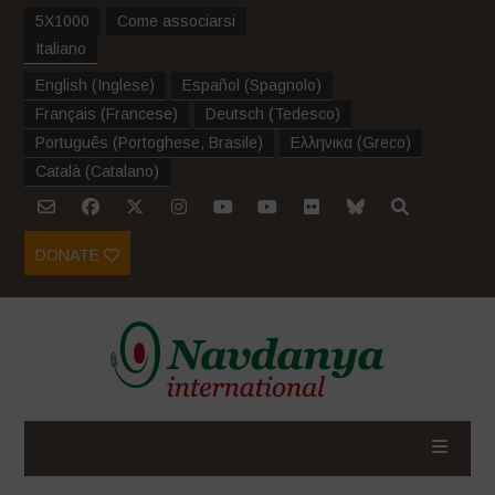
5X1000
Come associarsi
Italiano
English
(
Inglese
)
Español
(
Spagnolo
)
Français
(
Francese
)
Deutsch
(
Tedesco
)
Português
(
Portoghese, Brasile
)
Ελληνικα
(
Greco
)
Català
(
Catalano
)
DONATE