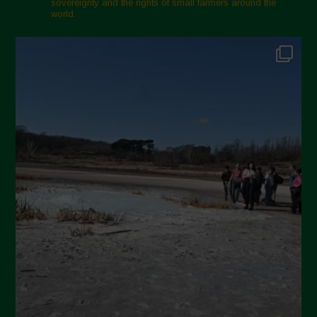
sovereignty and the rights of small farmers around the
Febbraio 2025
world.
Gennaio 2025
Dicembre 2024
Novembre 2024
Ottobre 2024
Settembre 2024
Luglio 2024
Maggio 2024
Aprile 2024
Marzo 2024
Febbraio 2024
Gennaio 2024
Dicembre 2023