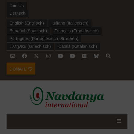
Join Us
Deutsch
English
(
Englisch
)
Italiano
(
Italienisch
)
Español
(
Spanisch
)
Français
(
Französisch
)
Português
(
Portugiesisch, Brasilien
)
Ελληνικα
(
Griechisch
)
Català
(
Katalanisch
)
DONATE