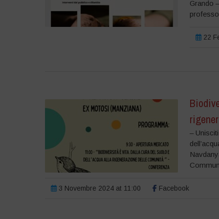
Grando – 
professor
22 Fe
Biodive
rigene
– Uniscit
dell’acqu
Navdanya 
Communiti
3 Novembre 2024 at 11:00
Facebook