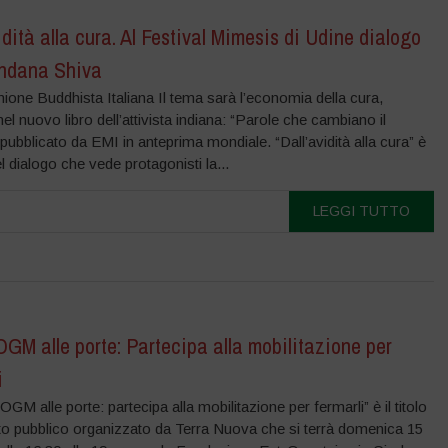
idità alla cura. Al Festival Mimesis di Udine dialogo
ndana Shiva
ione Buddhista Italiana Il tema sarà l’economia della cura,
nel nuovo libro dell’attivista indiana: “Parole che cambiano il
ubblicato da EMI in anteprima mondiale. “Dall’avidità alla cura” è
del dialogo che vede protagonisti la...
LEGGI TUTTO
GM alle porte: Partecipa alla mobilitazione per
i
OGM alle porte: partecipa alla mobilitazione per fermarli” è il titolo
nto pubblico organizzato da Terra Nuova che si terrà domenica 15