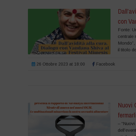
Dall’av
con Va
Fonte: Un
centrale 
Mondo”, p
il titolo 
26 Ottobre 2023 at 18:00
Facebook
Nuovi O
fermarl
– “Nuovi 
dell’eve