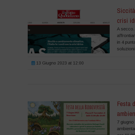
Siccità
crisi i
A secco.
affrontia
in 4 punt
soluzioni
13 Giugno 2023 at 12:00
Festa d
ambien
7 giugno 
ambienta