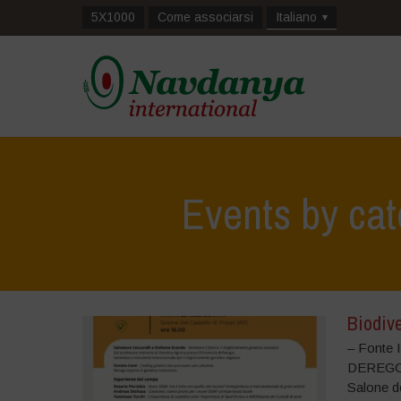
5X1000
Come associarsi
Italiano
Events by cat
Biodive
– Fonte
DEREGOL
Salone de