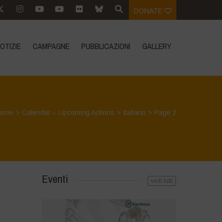
DONATE
OTIZIE
CAMPAGNE
PUBBLICAZIONI
GALLERY
ome
>
Calendar – Upcoming Actions
>
Italiano
> Page 2
Eventi
vedi tutti