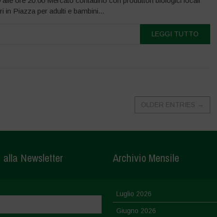
 alle ore 20:00 Mercato contadino con produttori biologici locali
i in Piazza per adulti e bambini...
LEGGI TUTTO
OLDER ENTRIES
→
i alla Newsletter
Archivio Mensile
Luglio 2026
Giugno 2026