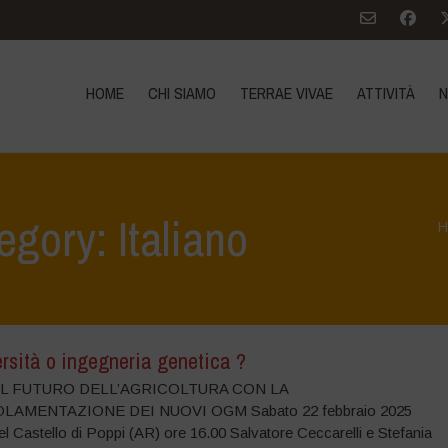
HOME
CHI SIAMO
TERRAE VIVAE
ATTIVITÀ
N
egory: Italiano
H
rsità o ingegneria genetica ?
 IL FUTURO DELL’AGRICOLTURA CON LA
AMENTAZIONE DEI NUOVI OGM Sabato 22 febbraio 2025
l Castello di Poppi (AR) ore 16.00 Salvatore Ceccarelli e Stefania