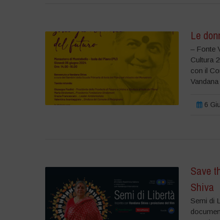
Le donn
– Fonte V
Cultura 
con il C
Vandana 
6 Giu
Save t
Shiva
Semi di 
document