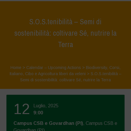
S.O.S.tenibilità – Semi di
sostenibilità: coltivare Sé, nutrire la
Terra
Home
>
Calendar – Upcoming Actions
>
Biodiversity
,
Corsi
,
Italiano
,
Cibo e Agricoltura liberi da veleni
>
S.O.S.tenibilità –
Semi di sostenibilità: coltivare Sé, nutrire la Terra
12
Luglio, 2025
9:00
Campus CSB e Govardhan (PI)
, Campus CSB e
Govardhan (PI)