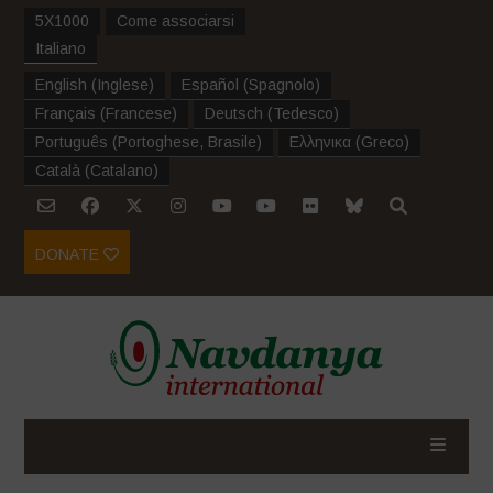
5X1000
Come associarsi
Italiano
English
(
Inglese
)
Español
(
Spagnolo
)
Français
(
Francese
)
Deutsch
(
Tedesco
)
Português
(
Portoghese, Brasile
)
Ελληνικα
(
Greco
)
Català
(
Catalano
)
DONATE